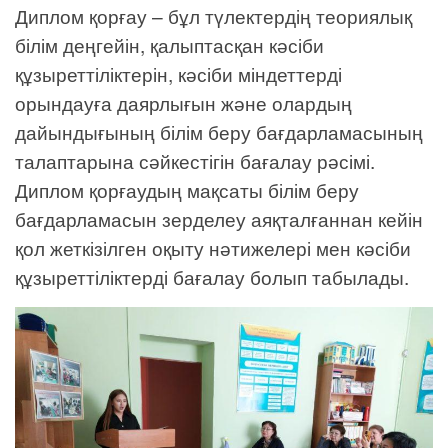
Диплом қорғау – бұл түлектердің теориялық
білім деңгейін, қалыптасқан кәсіби
құзыреттіліктерін, кәсіби міндеттерді
орындауға даярлығын және олардың
дайындығының білім беру бағдарламасының
талаптарына сәйкестігін бағалау рәсімі.
Диплом қорғаудың мақсаты білім беру
бағдарламасын зерделеу аяқталғаннан кейін
қол жеткізілген оқыту нәтижелері мен кәсіби
құзыреттіліктерді бағалау болып табылады.