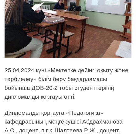
25.04.2024 күні «Мектепке дейінгі оқыту және
тәрбиелеу» білім беру бағдарламасы
бойынша ДОВ-20-2 тобы студенттерінің
дипломалды қорғауы өтті.
Дипломалды қорғауға «Педагогика»
кафедрасының меңгерушісі Абдрахманова
А.С., доцент, п.ғ.к. Шалтаева Р.Ж., доцент,