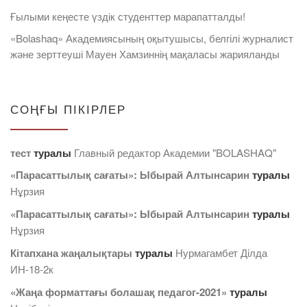
Ғылыми кеңесте үздік студенттер марапатталды!
«Bolashaq» Академиясының оқытушысы, белгілі журналист
және зерттеуші Мауен Хамзиннің мақаласы жарияланды
СОҢҒЫ ПІКІРЛЕР
тест
туралы
Главный редактор Академии "BOLASHAQ"
«Парасаттылық сағаты»: Ыбырай Алтынсарин
туралы
Нұрзия
«Парасаттылық сағаты»: Ыбырай Алтынсарин
туралы
Нұрзия
Кітапхана жаңалықтары
туралы
Нурмагамбет Дiлда
ИН-18-2к
«Жаңа форматтағы болашақ педагог-2021»
туралы