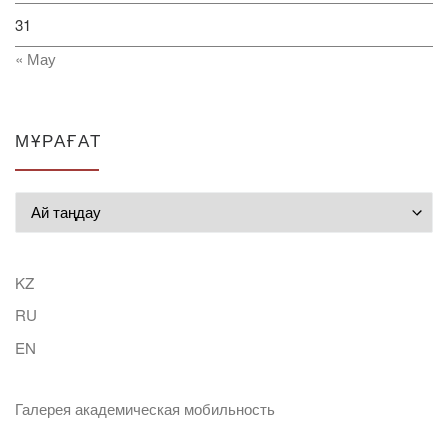
31
« Мау
МҰРАҒАТ
Мұрағат
KZ
RU
EN
Галерея академическая мобильность