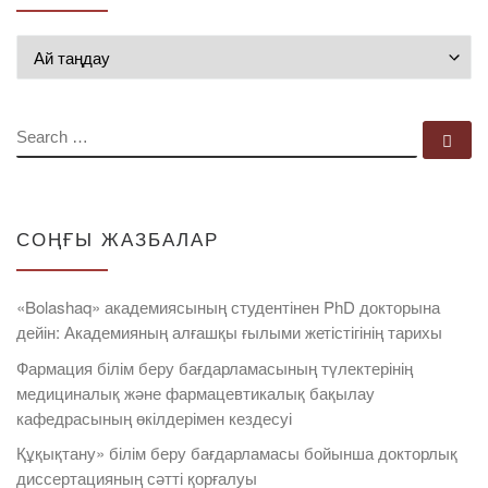
Мұрағат
SEARCH
Se
СОҢҒЫ ЖАЗБАЛАР
«Bolashaq» академиясының студентінен PhD докторына
дейін: Академияның алғашқы ғылыми жетістігінің тарихы
Фармация білім беру бағдарламасының түлектерінің
медициналық және фармацевтикалық бақылау
кафедрасының өкілдерімен кездесуі
Құқықтану» білім беру бағдарламасы бойынша докторлық
диссертацияның сәтті қорғалуы