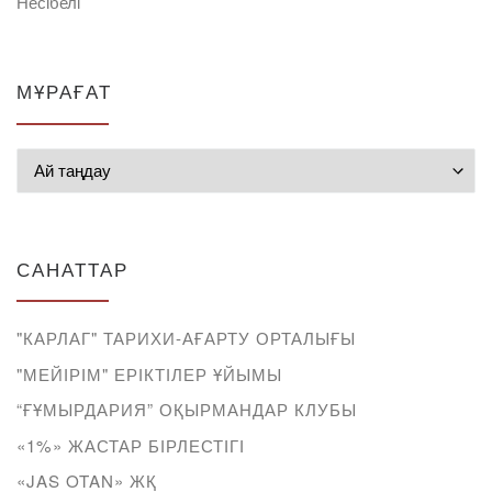
Несібелі
МҰРАҒАТ
Мұрағат
САНАТТАР
"КАРЛАГ" ТАРИХИ-АҒАРТУ ОРТАЛЫҒЫ
"МЕЙІРІМ" ЕРІКТІЛЕР ҰЙЫМЫ
“ҒҰМЫРДАРИЯ” ОҚЫРМАНДАР КЛУБЫ
«1%» ЖАСТАР БІРЛЕСТІГІ
«JAS OTAN» ЖҚ