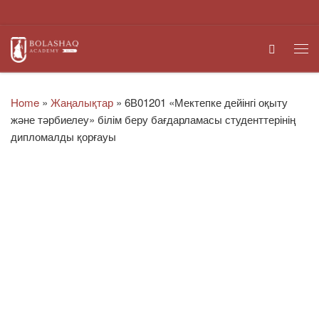
Skip to content
Search
Me
Home
»
Жаңалықтар
»
6В01201 «Мектепке дейінгі оқыту
және тәрбиелеу» білім беру бағдарламасы студенттерінің
дипломалды қорғауы