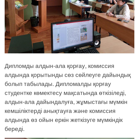
Дипломды алдын-ала қорғау, комиссия
алдында қорытынды сөз сөйлеуге дайындық
болып табылады. Дипломалды қорғау
студентке көмектесу мақсатында өткізіледі,
алдын-ала дайындалуға, жұмыстағы мүмкін
кемшіліктерді анықтауға және комиссия
алдында өз ойын еркін жеткізуге мүмкіндік
береді.