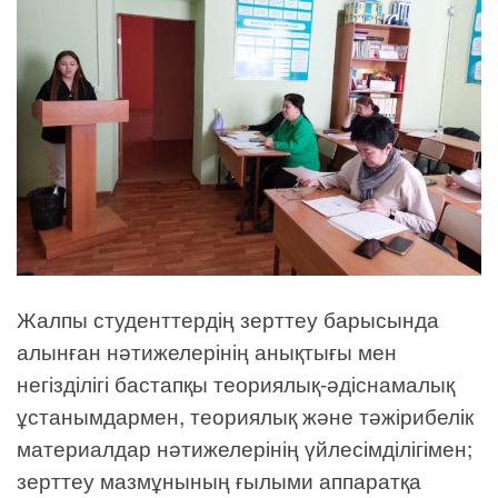
Жалпы студенттердің зерттеу барысында
алынған нәтижелерінің анықтығы мен
негізділігі бастапқы теориялық-әдіснамалық
ұстанымдармен, теориялық және тәжірибелік
материалдар нәтижелерінің үйлесімділігімен;
зерттеу мазмұнының ғылыми аппаратқа