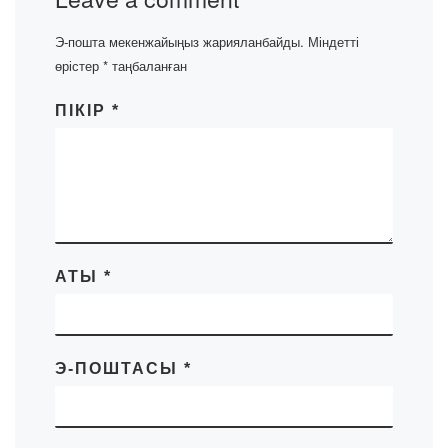
Э-пошта мекенжайыңыз жарияланбайды.
Міндетті
өрістер
*
таңбаланған
ПІКІР
*
АТЫ
*
Э-ПОШТАСЫ
*