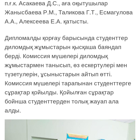
п.ғ.к. Асакаева Д.С., аға оқытушылар
Жанысбаева Р.М., Таликова Г.Т., Есмагулова
А.А., Алексеева Е.А. қатысты.
Дипломалды қорғау барысында студенттер
диломдық жұмыстарын қысқаша баяндап
берді. Комиссия мүшелері диломдық
жұмыстармен танысып, өз ескертулері мен
түзетулерін, ұсыныстарын айтып өтті.
Комиссия мүшелері тарапынан студенттерге
сұрақтар қойылды. Қойылған сұрақтар
бойнша студенттерден толық жауап ала
алды.