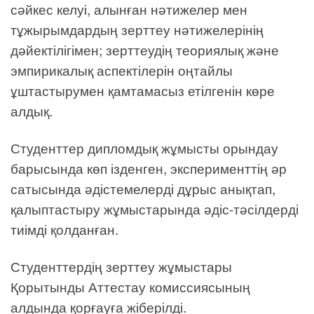
сәйкес келуі, алынған нәтижелер мен
тұжырымдардың зерттеу нәтижелерінің
дәйектілігімен; зерттеудің теориялық және
эмпирикалық аспектілерін оңтайлы
ұштастырумен қамтамасыз етілгенін көре
алдық.
Студенттер дипломдық жұмысты орындау
барысында көп ізденген, эксперименттің әр
сатысында әдістемелерді дұрыс анықтап,
қалыптастыру жұмыстарында әдіс-тәсілдерді
тиімді қолданған.
Студенттердің зерттеу жұмыстары
Қорытынды Аттестау комиссиясының
алдында қорғауға жіберілді.