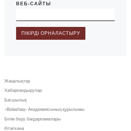
ВЕБ-САЙТЫ
Жаңалықтар
Хабарландырулар
Басшылық
«Bolashaq» Академиясының құрылымы
Білім беру бағдарламалары
Кітапхана