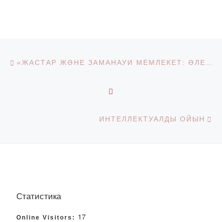
Post navigation
Previous post
«ЖАСТАР ЖӘНЕ ЗАМАНАУИ МЕМЛЕКЕТ: ӘЛЕУМЕТТІК-ҚҰҚЫҚТЫҚ ӨЗАРА ІС-ҚИМЫЛ ПРОБЛЕМАЛАРЫ» АТТЫ КУРСАНТТАРДЫҢ (СТУДЕНТТЕРДІҢ) ХАЛЫҚАРАЛЫҚ ҒЫЛЫМИ КОНФЕРЕНЦИЯСЫ
BACK TO POST LIST
Ne
ИНТЕЛЛЕКТУАЛДЫ ОЙЫН
Статистика
17
Online Visitors: