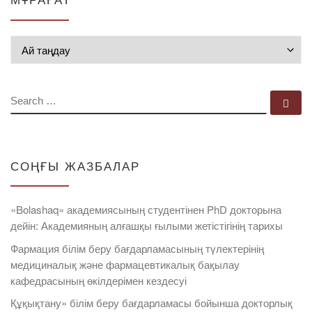
Мұрағат
SEARCH
Se
СОҢҒЫ ЖАЗБАЛАР
«Bolashaq» академиясының студентінен PhD докторына
дейін: Академияның алғашқы ғылыми жетістігінің тарихы
Фармация білім беру бағдарламасының түлектерінің
медициналық және фармацевтикалық бақылау
кафедрасының өкілдерімен кездесуі
Құқықтану» білім беру бағдарламасы бойынша докторлық