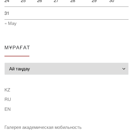
24
25
26
27
28
29
30
31
« Мау
МҰРАҒАТ
Мұрағат
KZ
RU
EN
Галерея академическая мобильность