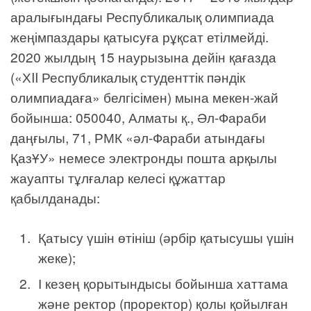
аралығындағы Республикалық олимпиада
жеңімпаздары қатысуға рұқсат етілмейді.
2020 жылдың 15 наурызына дейін қағазда
(«ХII Республикалық студенттік пәндік
олимпиадаға» белгісімен) мына мекен-жай
бойынша: 050040, Алматы қ., Әл-Фараби
даңғылы, 71, РМК «әл-Фараби атындағы
ҚазҰУ» немесе электронды пошта арқылы
жауапты тұлғалар келесі құжаттар
қабылданады:
Қатысу үшін өтініш (әрбір қатысушы үшін
жеке);
І кезең қорытындысы бойынша хаттама
және ректор (проректор) қолы қойылған