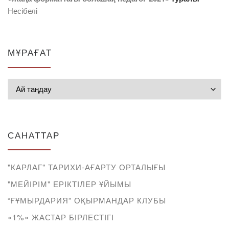
Несібелі
МҰРАҒАТ
Мұрағат
САНАТТАР
"КАРЛАГ" ТАРИХИ-АҒАРТУ ОРТАЛЫҒЫ
"МЕЙІРІМ" ЕРІКТІЛЕР ҰЙЫМЫ
“ҒҰМЫРДАРИЯ” ОҚЫРМАНДАР КЛУБЫ
«1%» ЖАСТАР БІРЛЕСТІГІ