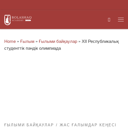
Skip to content
Search
Me
Home
»
Ғылым
»
Ғылыми байқаулар
»
ХІІ Республикалық
студенттік пәндік олимпиада
ҒЫЛЫМИ БАЙҚАУЛАР
ЖАС ҒАЛЫМДАР КЕҢЕСІ