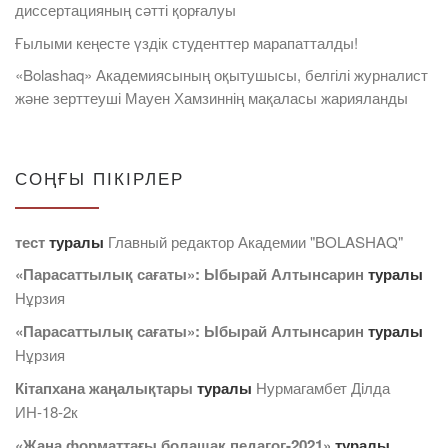
диссертацияның сәтті қорғалуы
Ғылыми кеңесте үздік студенттер марапатталды!
«Bolashaq» Академиясының оқытушысы, белгілі журналист
және зерттеуші Мауен Хамзиннің мақаласы жарияланды
СОҢҒЫ ПІКІРЛЕР
тест
туралы
Главный редактор Академии "BOLASHAQ"
«Парасаттылық сағаты»: Ыбырай Алтынсарин
туралы
Нұрзия
«Парасаттылық сағаты»: Ыбырай Алтынсарин
туралы
Нұрзия
Кітапхана жаңалықтары
туралы
Нурмагамбет Дiлда
ИН-18-2к
«Жаңа форматтағы болашақ педагог-2021»
туралы