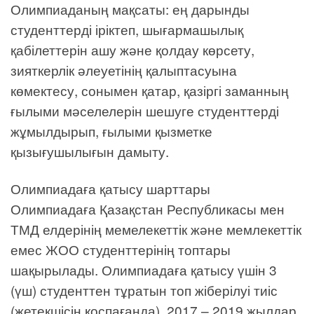
Олимпиаданың мақсаты: ең дарынды
студенттерді іріктеп, шығармашылық
қабілеттерін ашу және қолдау көрсету,
зияткерлік әлеуетінің қалыптасуына
көмектесу, сонымен қатар, қазіргі заманның
ғылыми мәселелерін шешуге студенттерді
жұмылдырып, ғылыми қызметке
қызығушылығын дамыту.
Олимпиадаға қатысу шарттары
Олимпиадаға Қазақстан Республикасы мен
ТМД елдерінің мемелекеттік және мемлекеттік
емес ЖОО студенттерінің топтары
шақырылады. Олимпиадаға қатысу үшін 3
(үш) студенттен тұратын топ жіберілуі тиіс
(жетекшісін қоспағанда). 2017 – 2019 жылдар