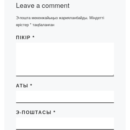
Leave a comment
Э-пошта мекенжайыңыз жарияланбайды.
Міндетті
өрістер
*
таңбаланған
ПІКІР
*
АТЫ
*
Э-ПОШТАСЫ
*