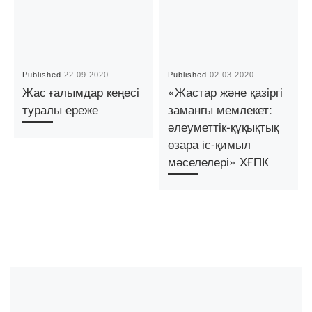
Published
22.09.2020
Published
02.03.2020
Жас ғалымдар кеңесі
«Жастар және қазіргі
туралы ереже
заманғы мемлекет:
әлеуметтік-құқықтық
өзара іс-қимыл
мәселелері» ХҒПК