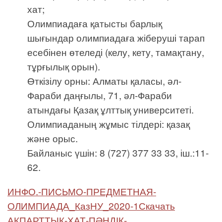
хат;
Олимпиадаға қатысты барлық
шығындар олимпиадаға жіберуші тарап
есебінен өтеледі (келу, кету, тамақтану,
тұрғылық орын).
Өткізілу орны: Алматы қаласы, әл-
Фараби даңғылы, 71, әл-Фараби
атындағы Қазақ ұлттық университеті.
Олимпиаданың жұмыс тілдері: қазақ
және орыс.
Байланыс үшін: 8 (727) 377 33 33, іш.:11-
62.
ИНФО.-ПИСЬМО-ПРЕДМЕТНАЯ-
ОЛИМПИАДА_КазНУ_2020-1
Скачать
АҚПАРТТЫҚ-ХАТ-ПӘНДІК-