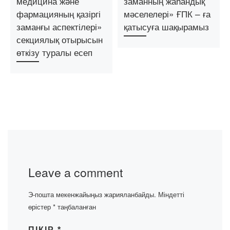
медицина және
заманның жаһандық
фармацияның қазіргі
мәселелері» ҒПК – ға
заманғы аспектілері»
қатысуға шақырамыз
секциялық отырысын
өткізу туралы есеп
Leave a comment
Э-пошта мекенжайыңыз жарияланбайды.
Міндетті
өрістер
*
таңбаланған
ПІКІР
*