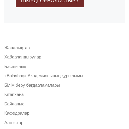
Жаңалықтар
Хабарландырулар
Басшылық
«Bolashaq» Академиясының құрылымы
Білім беру бағдарламалары
Кітапхана
Байланыс
Кафедралар
Алғыстар