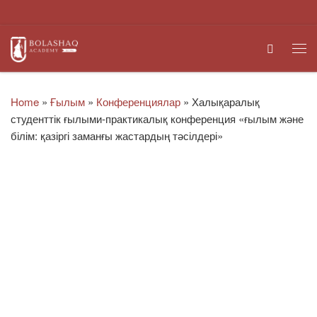
Skip to content
Search
Me
Home
»
Ғылым
»
Конференциялар
»
Халықаралық
студенттік ғылыми-практикалық конференция «ғылым және
білім: қазіргі заманғы жастардың тәсілдері»