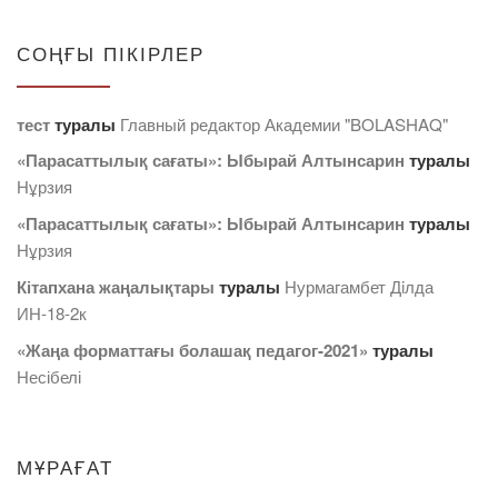
СОҢҒЫ ПІКІРЛЕР
тест
туралы
Главный редактор Академии "BOLASHAQ"
«Парасаттылық сағаты»: Ыбырай Алтынсарин
туралы
Нұрзия
«Парасаттылық сағаты»: Ыбырай Алтынсарин
туралы
Нұрзия
Кітапхана жаңалықтары
туралы
Нурмагамбет Дiлда
ИН-18-2к
«Жаңа форматтағы болашақ педагог-2021»
туралы
Несібелі
МҰРАҒАТ