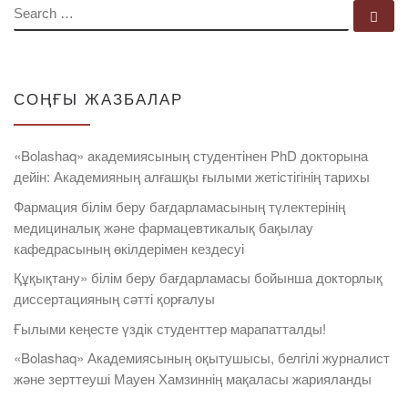
SEARCH
Se
СОҢҒЫ ЖАЗБАЛАР
«Bolashaq» академиясының студентінен PhD докторына
дейін: Академияның алғашқы ғылыми жетістігінің тарихы
Фармация білім беру бағдарламасының түлектерінің
медициналық және фармацевтикалық бақылау
кафедрасының өкілдерімен кездесуі
Құқықтану» білім беру бағдарламасы бойынша докторлық
диссертацияның сәтті қорғалуы
Ғылыми кеңесте үздік студенттер марапатталды!
«Bolashaq» Академиясының оқытушысы, белгілі журналист
және зерттеуші Мауен Хамзиннің мақаласы жарияланды