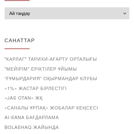
Мұрағат
САНАТТАР
"КАРЛАГ" ТАРИХИ-АҒАРТУ ОРТАЛЫҒЫ
"МЕЙІРІМ" ЕРІКТІЛЕР ҰЙЫМЫ
“ҒҰМЫРДАРИЯ” ОҚЫРМАНДАР КЛУБЫ
«1%» ЖАСТАР БІРЛЕСТІГІ
«JAS OTAN» ЖҚ
«САНАЛЫ ҰРПАҚ» ЖОБАЛАР КЕҢСЕСІ
AI-SANA БАҒДАРЛАМА
BOLASHAQ ЖАЙЫНДА