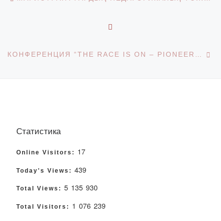
BACK TO POST LIST
Ne
КОНФЕРЕНЦИЯ “THE RACE IS ON – PIONEERING STRATEGIES FOR TOMORROW’S HIGHER EDUCATION”, ГЕРМАНИЯ
Статистика
17
Online Visitors:
439
Today's Views:
5 135 930
Total Views:
1 076 239
Total Visitors: