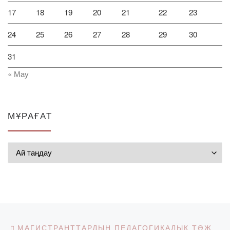
17
18
19
20
21
22
23
24
25
26
27
28
29
30
31
« Мау
МҰРАҒАТ
Мұрағат
Post navigation
Previous post
МАГИСТРАНТТАРДЫҢ ПЕДАГОГИКАЛЫҚ ТӘЖІРИБЕСІ