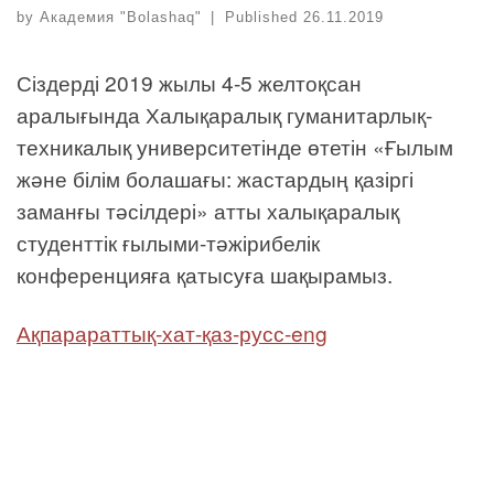
by
Академия "Bolashaq"
|
Published
26.11.2019
Сіздерді 2019 жылы 4-5 желтоқсан
аралығында Халықаралық гуманитарлық-
техникалық университетінде өтетін «Ғылым
және білім болашағы: жастардың қазіргі
заманғы тәсілдері» атты халықаралық
студенттік ғылыми-тәжірибелік
конференцияға қатысуға шақырамыз.
Ақпарараттық-хат-қаз-русс-eng