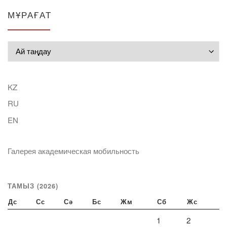
МҰРАҒАТ
Мұрағат
KZ
RU
EN
Галерея академическая мобильность
ТАМЫЗ (2026)
Дс
Сс
Сә
Бс
Жм
Сб
Жс
1
2