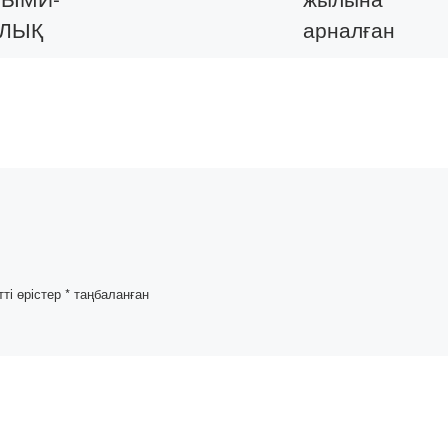
АЛЫҚ
арналған
НЦИЯ
жоспарлы іс-
шаралар
ЛДАРЫ
күнтізбесі
.edu.kz/wp
/2022/05/%
1%D0%9E
9D%D0%
тті өрістер
*
таңбаланған
90%D0%
0%A1%D0
D0%A0%
A%D0%98
91%D0%