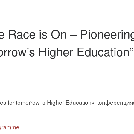
 Race is On – Pioneerin
orrow’s Higher Education”
9
gies for tomorrow ‘s Higher Education» конференци
ogramme