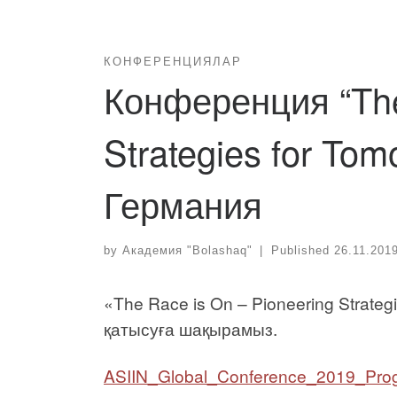
КОНФЕРЕНЦИЯЛАР
Конференция “The
Strategies for Tom
Германия
by
Академия "Bolashaq"
|
Published
26.11.201
«The Race is On – Pioneering Strate
қатысуға шақырамыз.
ASIIN_Global_Conference_2019_Pr