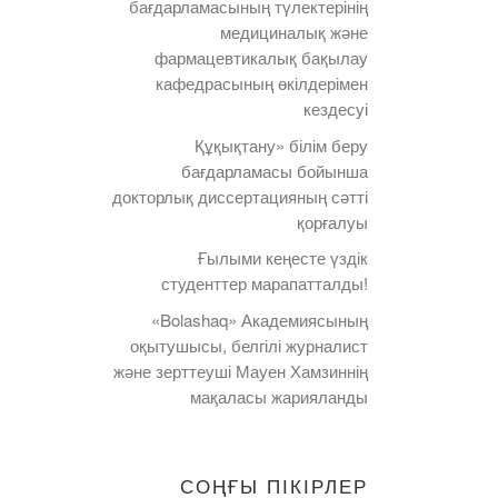
бағдарламасының түлектерінің
медициналық және
фармацевтикалық бақылау
кафедрасының өкілдерімен
кездесуі
Құқықтану» білім беру
бағдарламасы бойынша
докторлық диссертацияның сәтті
қорғалуы
Ғылыми кеңесте үздік
студенттер марапатталды!
«Bolashaq» Академиясының
оқытушысы, белгілі журналист
және зерттеуші Мауен Хамзиннің
мақаласы жарияланды
СОҢҒЫ ПІКІРЛЕР