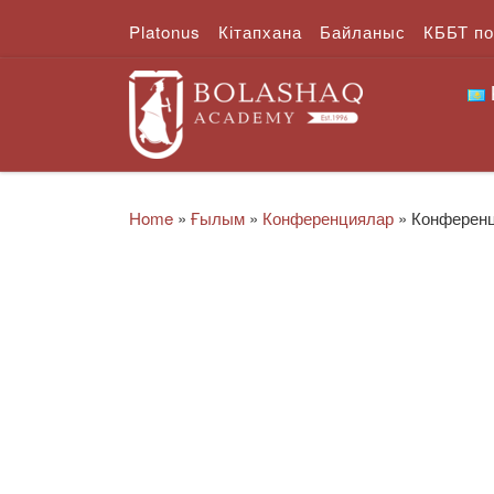
Platonus
Кітапхана
Байланыс
КББТ п
Skip to content
Home
»
Ғылым
»
Конференциялар
»
Конференци