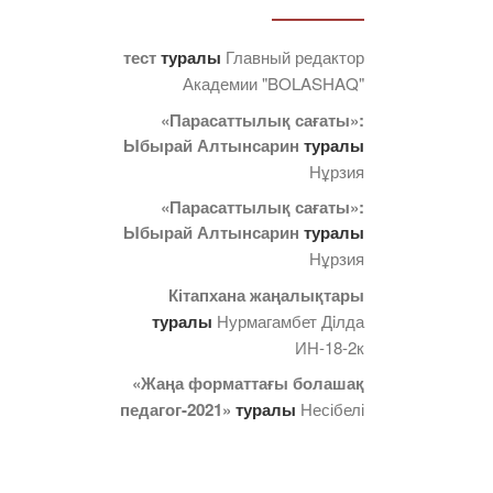
тест
туралы
Главный редактор
Академии "BOLASHAQ"
«Парасаттылық сағаты»:
Ыбырай Алтынсарин
туралы
Нұрзия
«Парасаттылық сағаты»:
Ыбырай Алтынсарин
туралы
Нұрзия
Кітапхана жаңалықтары
туралы
Нурмагамбет Дiлда
ИН-18-2к
«Жаңа форматтағы болашақ
педагог-2021»
туралы
Несібелі