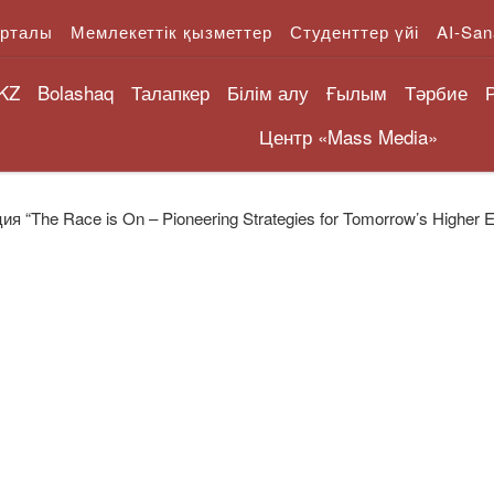
орталы
Мемлекеттік қызметтер
Студенттер үйі
AI-San
KZ
Bolashaq
Талапкер
Білім алу
Ғылым
Тәрбие
Центр «Mass Media»
я “The Race is On – Pioneering Strategies for Tomorrow’s Higher 