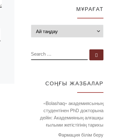
МҰРАҒАТ
Мұрағат
SEARCH
Search …
СОҢҒЫ ЖАЗБАЛАР
«Bolashaq» академиясының
студентінен PhD докторына
дейін: Академияның алғашқы
ғылыми жетістігінің тарихы
Фармация білім беру