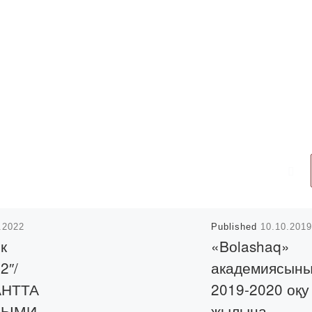
.2022
Published
10.10.2019
к
«Bоlashaq»
2″/
академиясын
АНТТА
2019-2020 оқу
ЛЫМИ-
жылына