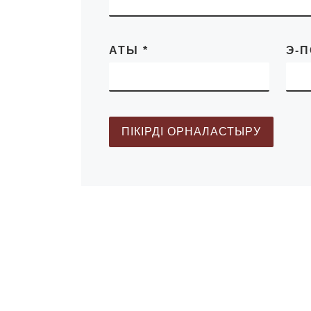
A0-2022-pdf.pdf
АТЫ
*
Э-