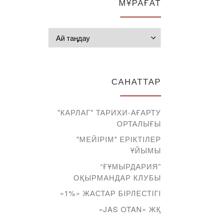
МҰРАҒАТ
Мұрағат
САНАТТАР
"КАРЛАГ" ТАРИХИ-АҒАРТУ
ОРТАЛЫҒЫ
"МЕЙІРІМ" ЕРІКТІЛЕР
ҰЙЫМЫ
“ҒҰМЫРДАРИЯ”
ОҚЫРМАНДАР КЛУБЫ
«1%» ЖАСТАР БІРЛЕСТІГІ
«JAS OTAN» ЖҚ