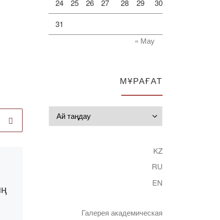
24
25
26
27
28
29
30
31
« Мау
МҰРАҒАТ
Мұрағат
KZ
Published
29.11.2019
RU
Абай оқуларына
EN
ың
шақыру
Галерея академическая
Е. А. Бөкетов ҚарМУ-де