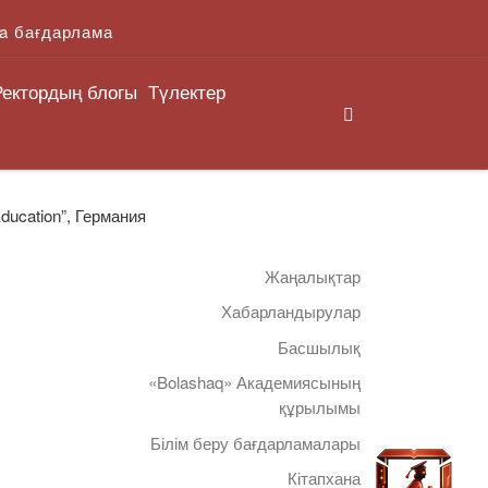
a бағдарлама
Ректордың блогы
Түлектер
Search
Education”, Германия
Жаңалықтар
Хабарландырулар
Басшылық
«Bolashaq» Академиясының
құрылымы
Білім беру бағдарламалары
Кітапхана