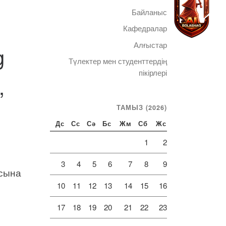
Байланыс
Кафедралар
Алғыстар
g
Түлектер мен студенттердің
Telegram
пікірлері
,
ТАМЫЗ (2026)
Дс
Сс
Сә
Бс
Жм
Сб
Жс
1
2
3
4
5
6
7
8
9
ясына
10
11
12
13
14
15
16
17
18
19
20
21
22
23