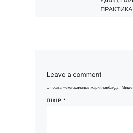
ПРАКТИК
КОНФЕРЕ
СЫНЫҢ
МАТЕРИА
https://bolashaq
-
content/uploads
Leave a comment
D0%A1%D0%9
%D0%A0%D0%
Э-пошта мекенжайыңыз жарияланбайды.
Мінде
98%D0%9A-
%D0%9C%D0%
ПІКІР
*
93%D0%98%D
%A2%D0%95%
D0%A1%D0%9
%D0%95-
%D0%A1%D0%