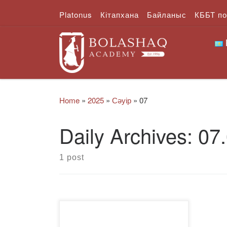
Platonus
Кітапхана
Байланыс
КББТ п
Skip to content
Home
»
2025
»
Сәуір
»
07
Daily Archives:
07
1 post
«Bolashag» Академиясының