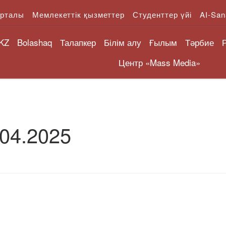
орталы
Мемлекеттік қызметтер
Студенттер үйі
AI-San
KZ
Bolashaq
Талапкер
Білім алу
Ғылым
Тәрбие
Центр «Mass Media»
.04.2025