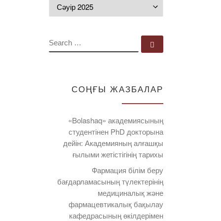
Мұрағат
SEARCH
Search …
СОҢҒЫ ЖАЗБАЛАР
«Bolashaq» академиясының
студентінен PhD докторына
дейін: Академияның алғашқы
ғылыми жетістігінің тарихы
Фармация білім беру
бағдарламасының түлектерінің
медициналық және
фармацевтикалық бақылау
кафедрасының өкілдерімен