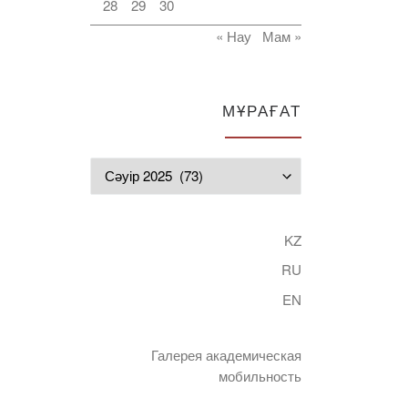
28
29
30
« Нау
Мам »
МҰРАҒАТ
Мұрағат
KZ
RU
EN
Галерея академическая
мобильность