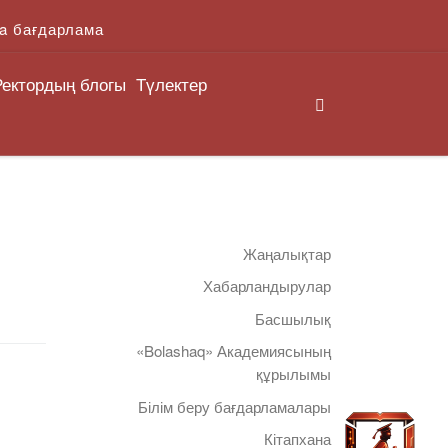
a бағдарлама
Ректордың блогы
Түлектер
Search
Жаңалықтар
Хабарландырулар
Басшылық
«Bolashaq» Академиясының
құрылымы
Білім беру бағдарламалары
Кітапхана