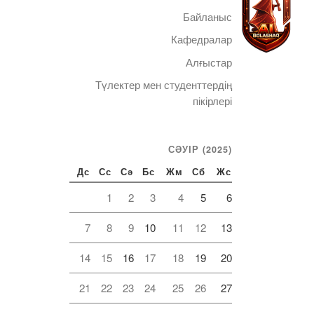
Байланыс
Кафедралар
Алғыстар
Түлектер мен студенттердің
Telegram
пікірлері
СӘУІР (2025)
Дс
Сс
Сә
Бс
Жм
Сб
Жс
1
2
3
4
5
6
7
8
9
10
11
12
13
14
15
16
17
18
19
20
21
22
23
24
25
26
27