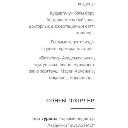
кездесуі
Құқықтану» білім беру
бағдарламасы бойынша
докторлық диссертацияның сәтті
қорғалуы
Ғылыми кеңесте үздік
студенттер марапатталды!
«Bolashaq» Академиясының
оқытушысы, белгілі журналист
және зерттеуші Мауен Хамзиннің
мақаласы жарияланды
СОҢҒЫ ПІКІРЛЕР
тест
туралы
Главный редактор
Академии "BOLASHAQ"