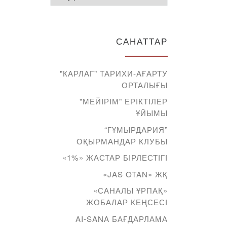
САНАТТАР
"КАРЛАГ" ТАРИХИ-АҒАРТУ
ОРТАЛЫҒЫ
"МЕЙІРІМ" ЕРІКТІЛЕР
ҰЙЫМЫ
“ҒҰМЫРДАРИЯ”
ОҚЫРМАНДАР КЛУБЫ
«1%» ЖАСТАР БІРЛЕСТІГІ
«JAS OTAN» ЖҚ
«САНАЛЫ ҰРПАҚ»
ЖОБАЛАР КЕҢСЕСІ
AI-SANA БАҒДАРЛАМА