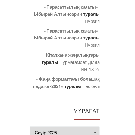
«Парасаттылық сағаты»:
Ыбырай Алтынсарин
туралы
Нұрзия
«Парасаттылық сағаты»:
Ыбырай Алтынсарин
туралы
Нұрзия
Кітапхана жаңалықтары
туралы
Нурмагамбет Дiлда
ИН-18-2к
«Жаңа форматтағы болашақ
педагог-2021»
туралы
Несібелі
МҰРАҒАТ
Мұрағат