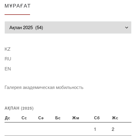
МҰРАҒАТ
Мұрағат
KZ
RU
EN
Галерея академическая мобильность
АҚПАН (2025)
Дс
Сс
Сә
Бс
Жм
Сб
Жс
1
2