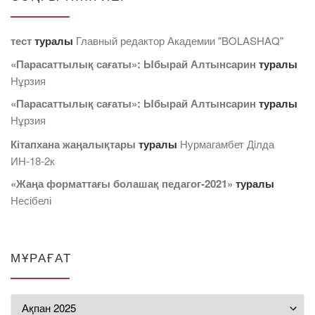
тест
туралы
Главный редактор Академии "BOLASHAQ"
«Парасаттылық сағаты»: Ыбырай Алтынсарин
туралы
Нұрзия
«Парасаттылық сағаты»: Ыбырай Алтынсарин
туралы
Нұрзия
Кітапхана жаңалықтары
туралы
Нурмагамбет Дiлда
ИН-18-2к
«Жаңа форматтағы болашақ педагог-2021»
туралы
Несібелі
МҰРАҒАТ
Мұрағат