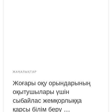
2025 жылдың 21 ақпанда Академия оқытушылары
Қарағанды облысы бойынша Сыбайлас жемқорлыққа
қарсы іс-қимыл Агенттігінің департаменті мен Академик
Е.А. Бөкетов атындағы Қарағанды университеті бірлесіп
ұйымдастырған Сыбайлас жемқорлыққа қарсы білім
беру бойынша жыл сайынғы республикалық семинарға
Академия атынан А. С. Абдрахманова, С. А. Блялев, А.
К. Ахметова, А. У. Аупенова және М. […]
ЖАҢАЛЫҚТАР
Жоғары оқу орындарының
оқытушылары үшін
сыбайлас жемқорлыққа
қарсы білім беру …