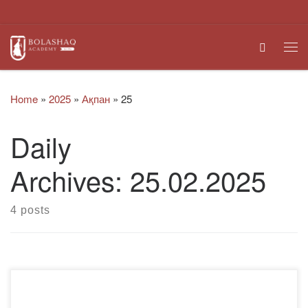
Skip to content
Search
Me
Home
»
2025
»
Ақпан
»
25
Daily
Archives:
25.02.2025
4 posts
Іс-шараға ИН-24-1 тобының 4-курс студенттері және №1