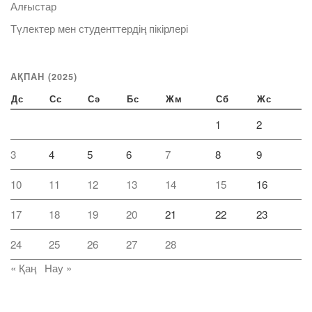
Алғыстар
Түлектер мен студенттердің пікірлері
АҚПАН (2025)
Дс
Сс
Сә
Бс
Жм
Сб
Жс
1
2
3
4
5
6
7
8
9
10
11
12
13
14
15
16
17
18
19
20
21
22
23
24
25
26
27
28
« Қаң
Нау »