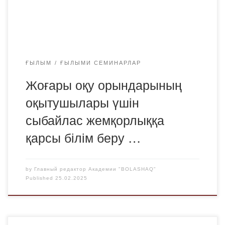
Академия атынан А. С. Абдрахманова, С. А. Блялев, А.
К. Ахметова, А. У. Аупенова және М. […]
ҒЫЛЫМ
ҒЫЛЫМИ СЕМИНАРЛАР
Жоғары оқу орындарының
оқытушылары үшін
сыбайлас жемқорлыққа
қарсы білім беру …
by
Главный редактор Академии "BOLASHAQ"
Published
25.02.2025