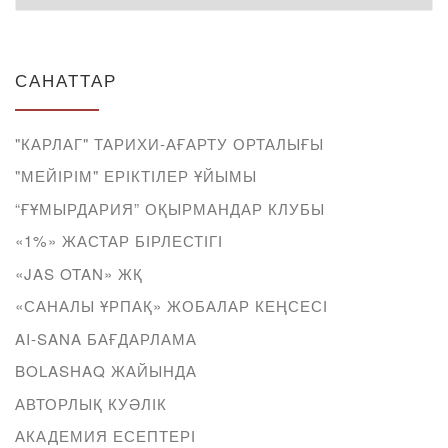
САНАТТАР
"КАРЛАГ" ТАРИХИ-АҒАРТУ ОРТАЛЫҒЫ
"МЕЙІРІМ" ЕРІКТІЛЕР ҰЙЫМЫ
“ҒҰМЫРДАРИЯ” ОҚЫРМАНДАР КЛУБЫ
«1%» ЖАСТАР БІРЛЕСТІГІ
«JAS OTAN» ЖҚ
«САНАЛЫ ҰРПАҚ» ЖОБАЛАР КЕҢСЕСІ
AI-SANA БАҒДАРЛАМА
BOLASHAQ ЖАЙЫНДА
АВТОРЛЫҚ КУӘЛІК
АКАДЕМИЯ ЕСЕПТЕРІ