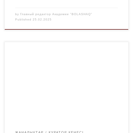
by
Главный редактор Академии "BOLASHAQ"
Published
25.02.2025
25 ақпанда Шет тілдер және мәдениетаралық
коммуникация кафедрасында Халықаралық ана тілі
күніне арналған кураторлық сағат өтті. 📌 Іс-шараны
ұйымдастырушылар: куратор Альжанова А.Ы. және
ИН-23-2 тобының студенті Джолдасбаева Э.. Кураторлық
сағатқа ИН-23-1 және ИН-23-2 топтарының студенттері
қатысты. 🔹 Кездесу барысында қатысушылар
Халықаралық ана тілі күнінің шығу тарихы мен
маңыздылығымен танысты. 🔹 […]
ЖАҢАЛЫҚТАР
КУРАТОР КЕҢЕСІ