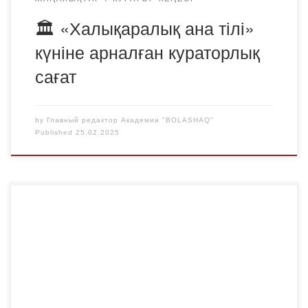
🏛 «Халықаралық ана тілі»
күніне арналған кураторлық
сағат
by
Главный редактор Академии "BOLASHAQ"
Published
25.02.2025
2025 жылдың 21 ақпанда Академия оқытушылары
Қарағанды облысы бойынша Сыбайлас жемқорлыққа
қарсы іс-қимыл Агенттігінің департаменті мен Академик
Е.А. Бөкетов атындағы Қарағанды университеті бірлесіп
ұйымдастырған Сыбайлас жемқорлыққа қарсы білім
беру бойынша жыл сайынғы республикалық семинарға