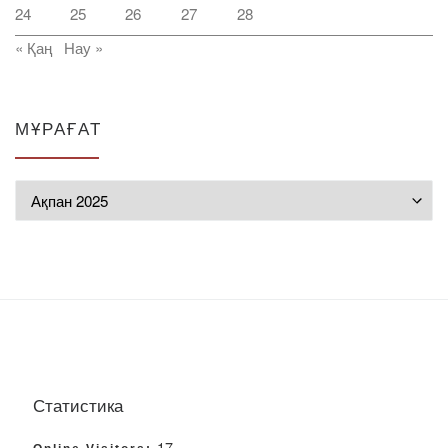
24
25
26
27
28
« Қаң
Нау »
МҰРАҒАТ
Мұрағат
Статистика
17