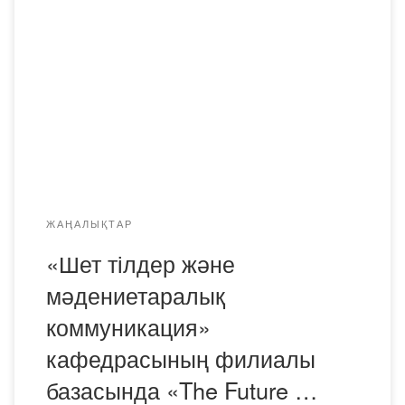
гимназиясының 11 «А» сынып оқушылары қатысты.
Ұйымдастырушылар – кафедра филиалының жетекшісі
А.Ы Альжанова . және ИН-24-1 тобының студенті
Терещенко В. Кездесудің басты мақсаты – ағылшын
тіліндегі коммуникативтік дағдыларды дамыту, сыни
ойлау қабілетін қалыптастыру, шет тілдерін үйренуге
деген қызығушылықты арттыру және технологиялық
прогресс мәселелерін […]
ЖАҢАЛЫҚТАР
«Шет тілдер және
мәдениетаралық
коммуникация»
кафедрасының филиалы
базасында «The Future …