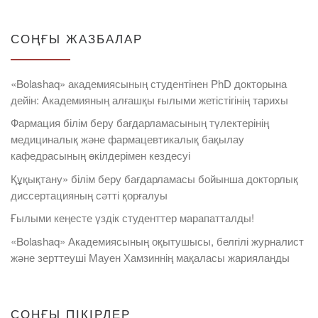
СОҢҒЫ ЖАЗБАЛАР
«Bolashaq» академиясының студентінен PhD докторына
дейін: Академияның алғашқы ғылыми жетістігінің тарихы
Фармация білім беру бағдарламасының түлектерінің
медициналық және фармацевтикалық бақылау
кафедрасының өкілдерімен кездесуі
Құқықтану» білім беру бағдарламасы бойынша докторлық
диссертацияның сәтті қорғалуы
Ғылыми кеңесте үздік студенттер марапатталды!
«Bolashaq» Академиясының оқытушысы, белгілі журналист
және зерттеуші Мауен Хамзиннің мақаласы жарияланды
СОҢҒЫ ПІКІРЛЕР