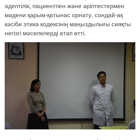
әдептілік, пациентпен және әріптестермен
мәдени қарым-қатынас орнату, сондай-ақ
кәсіби этика кодексінің маңыздылығы сияқты
негізгі мәселелерді атап өтті.