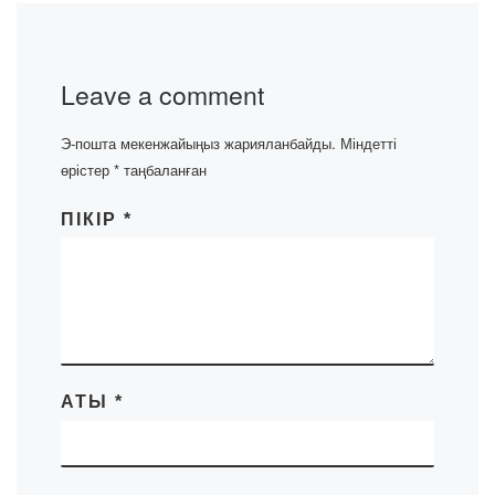
Leave a comment
Э-пошта мекенжайыңыз жарияланбайды.
Міндетті
өрістер
*
таңбаланған
ПІКІР
*
АТЫ
*