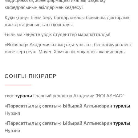
кафедрасының өкілдерімен кездесуі
Құқықтану» білім беру бағдарламасы бойынша докторлық
диссертацияның сәтті қорғалуы
Ғылыми кеңесте үздік студенттер марапатталды!
«Bolashaq» Академиясының оқытушысы, белгілі журналист
және зерттеуші Мауен Хамзиннің мақаласы жарияланды
СОҢҒЫ ПІКІРЛЕР
тест
туралы
Главный редактор Академии "BOLASHAQ"
«Парасаттылық сағаты»: Ыбырай Алтынсарин
туралы
Нұрзия
«Парасаттылық сағаты»: Ыбырай Алтынсарин
туралы
Нұрзия