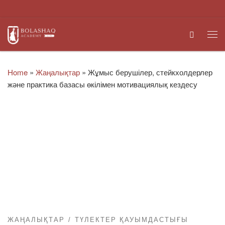
Skip to content
Search
Me
Home
»
Жаңалықтар
»
Жұмыс берушілер, стейкхолдерлер
және практика базасы өкілімен мотивациялық кездесу
ЖАҢАЛЫҚТАР
ТҮЛЕКТЕР ҚАУЫМДАСТЫҒЫ