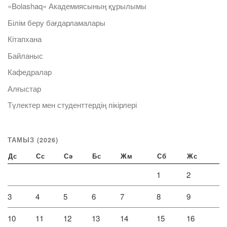
«Bolashaq» Академиясының құрылымы
Білім беру бағдарламалары
Кітапхана
Байланыс
Кафедралар
Алғыстар
Түлектер мен студенттердің пікірлері
ТАМЫЗ (2026)
Дс
Сс
Сә
Бс
Жм
Сб
Жс
1
2
3
4
5
6
7
8
9
10
11
12
13
14
15
16