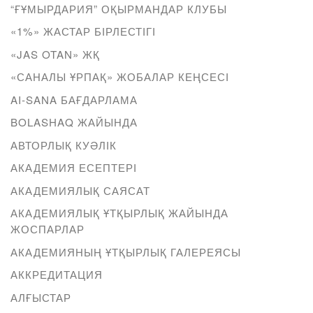
“ҒҰМЫРДАРИЯ” ОҚЫРМАНДАР КЛУБЫ
«1%» ЖАСТАР БІРЛЕСТІГІ
«JAS OTAN» ЖҚ
«САНАЛЫ ҰРПАҚ» ЖОБАЛАР КЕҢСЕСІ
AI-SANA БАҒДАРЛАМА
BOLASHAQ ЖАЙЫНДА
АВТОРЛЫҚ КУӘЛІК
АКАДЕМИЯ ЕСЕПТЕРІ
АКАДЕМИЯЛЫҚ САЯСАТ
АКАДЕМИЯЛЫҚ ҰТҚЫРЛЫҚ ЖАЙЫНДА
ЖОСПАРЛАР
АКАДЕМИЯНЫҢ ҰТҚЫРЛЫҚ ГАЛЕРЕЯСЫ
АККРЕДИТАЦИЯ
АЛҒЫСТАР