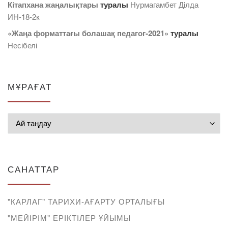
Кітапхана жаңалықтары
туралы
Нурмагамбет Дiлда
ИН-18-2к
«Жаңа форматтағы болашақ педагог-2021»
туралы
Несібелі
МҰРАҒАТ
Мұрағат
САНАТТАР
"КАРЛАГ" ТАРИХИ-АҒАРТУ ОРТАЛЫҒЫ
"МЕЙІРІМ" ЕРІКТІЛЕР ҰЙЫМЫ