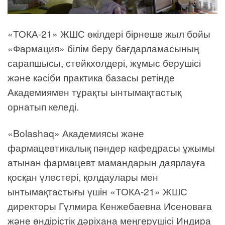
«ТОКА-21» ЖШС өкілдері бірнеше жыл бойы
«Фармация» білім беру бағдарламасының
сарапшысы, стейкхолдері, жұмыс берушісі
және кәсіби практика базасы ретінде
Академиямен тұрақты ынтымақтастық
орнатып келеді.
«Bolashaq» Академиясы және
фармацевтикалық пәндер кафедрасы ұжымы
атынан фармацевт мамандарын даярлауға
қосқан үлестері, қолдаулары мен
ынтымақтастығы үшін «ТОКА-21» ЖШС
директоры Гүлмира Кенжебаевна Исеноваға
және өндірістік дәріхана меңгерушісі Индира