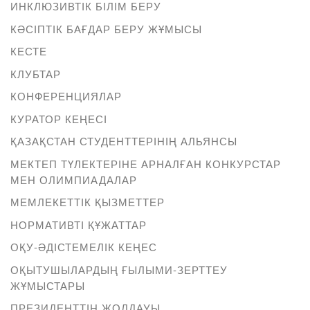
ИНКЛЮЗИВТІК БІЛІМ БЕРУ
КӘСІПТІК БАҒДАР БЕРУ ЖҰМЫСЫ
КЕСТЕ
КЛУБТАР
КОНФЕРЕНЦИЯЛАР
КУРАТОР КЕҢЕСІ
ҚАЗАҚСТАН СТУДЕНТТЕРІНІҢ АЛЬЯНСЫ
МЕКТЕП ТҮЛЕКТЕРІНЕ АРНАЛҒАН КОНКУРСТАР
МЕН ОЛИМПИАДАЛАР
МЕМЛЕКЕТТІК ҚЫЗМЕТТЕР
НОРМАТИВТІ ҚҰЖАТТАР
ОҚУ-ӘДІСТЕМЕЛІК КЕҢЕС
ОҚЫТУШЫЛАРДЫҢ ҒЫЛЫМИ-ЗЕРТТЕУ
ЖҰМЫСТАРЫ
ПРЕЗИДЕНТТІҢ ЖОЛДАУЫ