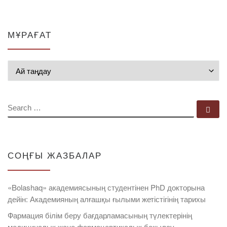
МҰРАҒАТ
Мұрағат
SEARCH
Se
СОҢҒЫ ЖАЗБАЛАР
«Bolashaq» академиясының студентінен PhD докторына
дейін: Академияның алғашқы ғылыми жетістігінің тарихы
Фармация білім беру бағдарламасының түлектерінің
медициналық және фармацевтикалық бақылау