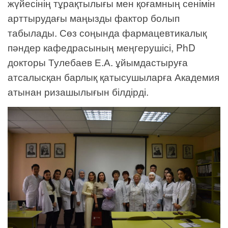
жүйесінің тұрақтылығы мен қоғамның сенімін
арттырудағы маңызды фактор болып
табылады. Сөз соңында фармацевтикалық
пәндер кафедрасының меңгерушісі, PhD
докторы Тулебаев Е.А. ұйымдастыруға
атсалысқан барлық қатысушыларға Академия
атынан ризашылығын білдірді.