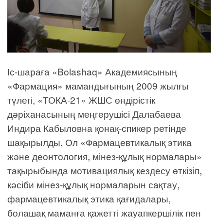
Іс-шараға «Bolashaq» Академиясының
«Фармация» мамандығының 2009 жылғы
түлегі, «ТОКА-21» ЖШС өндірістік
дәріханасының меңгерушісі Далабаева
Индира Кабыловна қонақ-спикер ретінде
шақырылды. Ол «Фармацевтикалық этика
және деонтология, мінез-құлық нормалары»
тақырыбында мотивациялық кездесу өткізіп,
кәсіби мінез-құлық нормаларын сақтау,
фармацевтикалық этика қағидалары,
болашақ маманға қажетті жауапкершілік пен