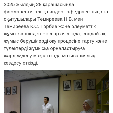
2025 жылдың 28 қарашасында
фармацевтикалық пәндер кафедрасының аға
оқытушылары Темиреева Н.Б. мен
Темиреева К.С. Тәрбие және әлеуметтік
жұмыс жөніндегі жоспар аясында, сондай-ақ
жұмыс берушілерді оқу процесіне тарту және
түлектерді жұмысқа орналастыруға
жәрдемдесу мақсатында мотивациялық
кездесу өткізді.