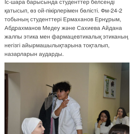
Іс-шара барысында студенттер белсенді
қатысып, өз ой-пікірлерімен бөлісті. Фм-24-2
тобының студенттері Ермаханов Ернұрым,
Абдрахманов Медеу және Сахиева Айдана
жалпы этика мен фармацевтикалық этиканың
негізгі айырмашылықтарына тоқталып,
назарларын аударды.