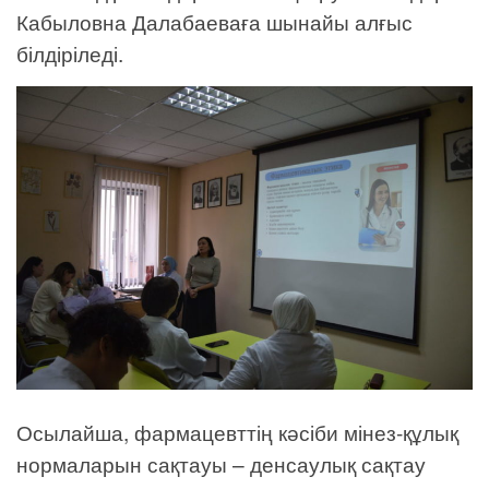
Кабыловна Далабаеваға шынайы алғыс
білдіріледі.
Осылайша, фармацевттің кәсіби мінез-құлық
нормаларын сақтауы – денсаулық сақтау