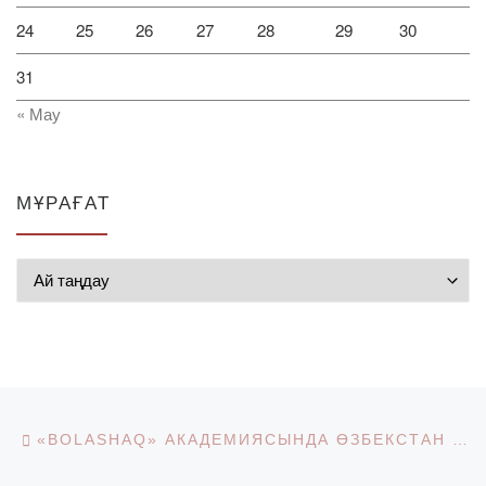
24
25
26
27
28
29
30
31
« Мау
МҰРАҒАТ
Мұрағат
Post navigation
Previous post
«BOLASHAQ» АКАДЕМИЯСЫНДА ӨЗБЕКСТАН РЕСПУБЛИКАСЫ ОЛИЙ МАЖЛИС ЗАҢ ШЫҒАРУ ПАЛАТАСЫ ДЕПУТАТТАРЫНЫҢ КӨШПЕЛІ САЙЛАУЫ