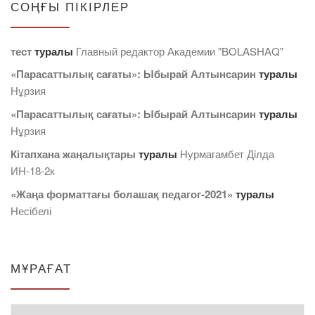
СОҢҒЫ ПІКІРЛЕР
тест
туралы
Главный редактор Академии "BOLASHAQ"
«Парасаттылық сағаты»: Ыбырай Алтынсарин
туралы
Нұрзия
«Парасаттылық сағаты»: Ыбырай Алтынсарин
туралы
Нұрзия
Кітапхана жаңалықтары
туралы
Нурмагамбет Дiлда
ИН-18-2к
«Жаңа форматтағы болашақ педагог-2021»
туралы
Несібелі
МҰРАҒАТ
Мұрағат