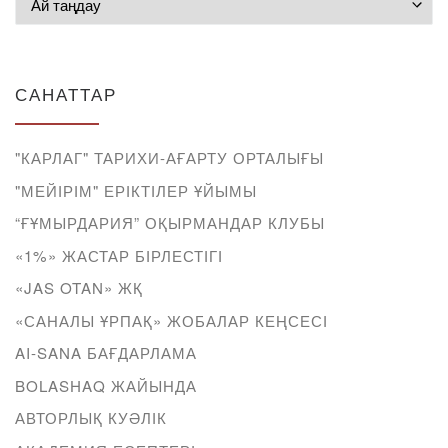
САНАТТАР
"КАРЛАГ" ТАРИХИ-АҒАРТУ ОРТАЛЫҒЫ
"МЕЙІРІМ" ЕРІКТІЛЕР ҰЙЫМЫ
“ҒҰМЫРДАРИЯ” ОҚЫРМАНДАР КЛУБЫ
«1%» ЖАСТАР БІРЛЕСТІГІ
«JAS OTAN» ЖҚ
«САНАЛЫ ҰРПАҚ» ЖОБАЛАР КЕҢСЕСІ
AI-SANA БАҒДАРЛАМА
BOLASHAQ ЖАЙЫНДА
АВТОРЛЫҚ КУӘЛІК