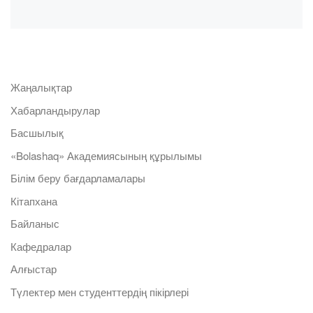
Жаңалықтар
Хабарландырулар
Басшылық
«Bolashaq» Академиясының құрылымы
Білім беру бағдарламалары
Кітапхана
Байланыс
Кафедралар
Алғыстар
Түлектер мен студенттердің пікірлері