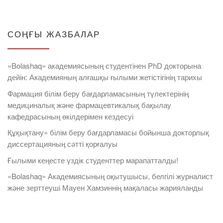
СОҢҒЫ ЖАЗБАЛАР
«Bolashaq» академиясының студентінен PhD докторына
дейін: Академияның алғашқы ғылыми жетістігінің тарихы
Фармация білім беру бағдарламасының түлектерінің
медициналық және фармацевтикалық бақылау
кафедрасының өкілдерімен кездесуі
Құқықтану» білім беру бағдарламасы бойынша докторлық
диссертацияның сәтті қорғалуы
Ғылыми кеңесте үздік студенттер марапатталды!
«Bolashaq» Академиясының оқытушысы, белгілі журналист
және зерттеуші Мауен Хамзиннің мақаласы жарияланды