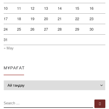
10
11
12
13
14
15
16
17
18
19
20
21
22
23
24
25
26
27
28
29
30
31
« Мау
МҰРАҒАТ
Мұрағат
SEARCH
Se