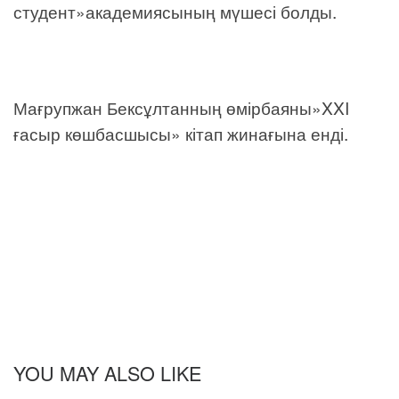
студент»академиясының мүшесі болды.
Мағрупжан Бексұлтанның өмірбаяны»XXI
ғасыр көшбасшысы» кітап жинағына енді.
YOU MAY ALSO LIKE