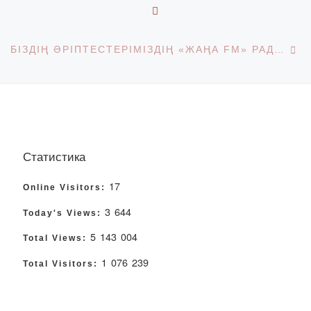
BACK TO POST LIST
Ne
БІЗДІҢ ӘРІПТЕСТЕРІМІЗДІҢ «ЖАҢА FM» РАДИОСТАНЦИЯСЫ ЭФИРІНЕ ҚАТЫСУЫ
Статистика
17
Online Visitors:
3 644
Today's Views:
5 143 004
Total Views:
1 076 239
Total Visitors: