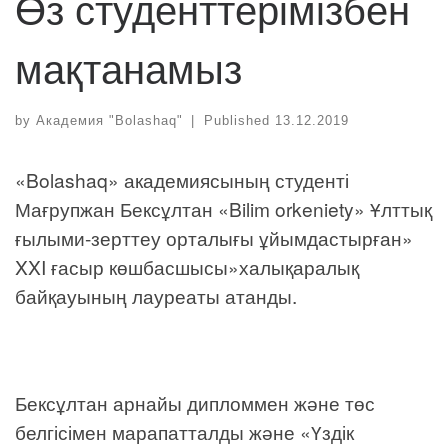
Өз студенттерімізбен
мақтанамыз
by
Академия "Bolashaq"
|
Published
13.12.2019
«Bolashaq» академиясының студенті
Мағрупжан Бексұлтан «Bilim orkeniety» Ұлттық
ғылыми-зерттеу орталығы ұйымдастырған»
XXI ғасыр көшбасшысы»халықаралық
байқауының лауреаты атанды.
Бексұлтан арнайы дипломмен және төс
белгісімен марапатталды және «Үздік