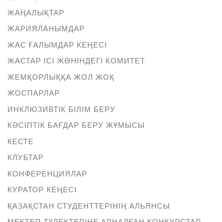
ЖАҢАЛЫҚТАР
ЖАРИЯЛАНЫМДАР
ЖАС ҒАЛЫМДАР КЕҢЕСІ
ЖАСТАР ІСІ ЖӨНІНДЕГІ КОМИТЕТ
ЖЕМҚОРЛЫҚҚА ЖОЛ ЖОҚ
ЖОСПАРЛАР
ИНКЛЮЗИВТІК БІЛІМ БЕРУ
КӘСІПТІК БАҒДАР БЕРУ ЖҰМЫСЫ
КЕСТЕ
КЛУБТАР
КОНФЕРЕНЦИЯЛАР
КУРАТОР КЕҢЕСІ
ҚАЗАҚСТАН СТУДЕНТТЕРІНІҢ АЛЬЯНСЫ
МЕКТЕП ТҮЛЕКТЕРІНЕ АРНАЛҒАН КОНКУРСТАР