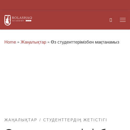
Skip to content
Search
Me
Home
»
Жаңалықтар
»
Өз студенттерімізбен мақтанамыз
ЖАҢАЛЫҚТАР
СТУДЕНТТЕРДІҢ ЖЕТІСТІГІ