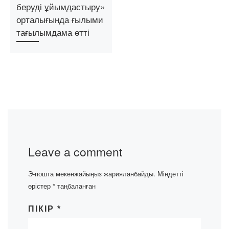
беруді ұйымдастыру»
орталығында ғылыми
тағылымдама өтті
Leave a comment
Э-пошта мекенжайыңыз жарияланбайды.
Міндетті
өрістер
*
таңбаланған
ПІКІР
*