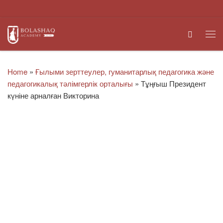
Skip to content
Search
Me
Home
»
Ғылыми зерттеулер, гуманитарлық педагогика және
педагогикалық тәлімгерлік орталығы
»
Тұңғыш Президент
күніне арналған Викторина