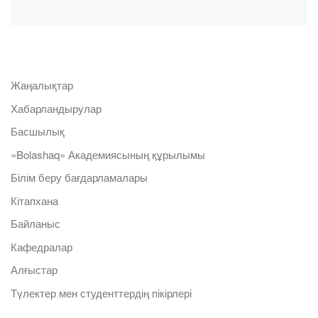
Жаңалықтар
Хабарландырулар
Басшылық
«Bolashaq» Академиясының құрылымы
Білім беру бағдарламалары
Кітапхана
Байланыс
Кафедралар
Алғыстар
Түлектер мен студенттердің пікірлері