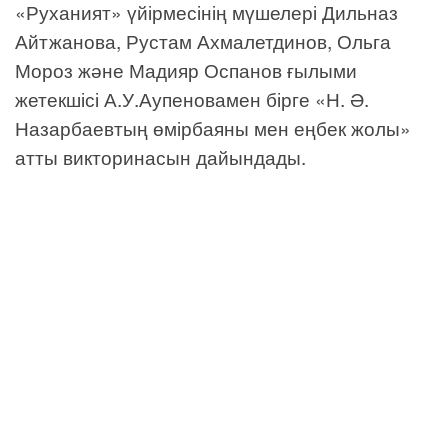
«Руханият» үйірмесінің мүшелері Дильназ
Айтжанова, Рустам Ахмалетдинов, Ольга
Мороз және Мадияр Оспанов ғылыми
жетекшісі А.У.Аупеновамен бірге «Н. Ә.
Назарбаевтың өмірбаяны мен еңбек жолы»
атты викторинасын дайындады.