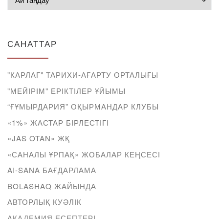
САНАТТАР
"КАРЛАГ" ТАРИХИ-АҒАРТУ ОРТАЛЫҒЫ
"МЕЙІРІМ" ЕРІКТІЛЕР ҰЙЫМЫ
“ҒҰМЫРДАРИЯ” ОҚЫРМАНДАР КЛУБЫ
«1%» ЖАСТАР БІРЛЕСТІГІ
«JAS OTAN» ЖҚ
«САНАЛЫ ҰРПАҚ» ЖОБАЛАР КЕҢСЕСІ
AI-SANA БАҒДАРЛАМА
BOLASHAQ ЖАЙЫНДА
АВТОРЛЫҚ КУӘЛІК
АКАДЕМИЯ ЕСЕПТЕРІ