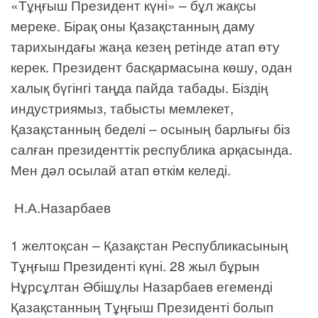
«Тұңғыш Президент күні» – бұл жақсы
мереке. Бірақ оны Қазақстанның даму
тарихындағы жаңа кезең ретінде атап өту
керек. Президент басқармасына көшу, одан
халық бүгінгі таңда пайда табады. Біздің
индустриямыз, табысты мемлекет,
Қазақстанның беделі – осының барлығы біз
салған президенттік республика арқасында.
Мен дәл осылай атап өткім келеді.
Н.А.Назарбаев
1 желтоқсан – Қазақстан Республикасының
Тұңғыш Президенті күні. 28 жыл бұрын
Нұрсұлтан Әбішұлы Назарбаев егеменді
Қазақстанның Тұңғыш Президенті болып