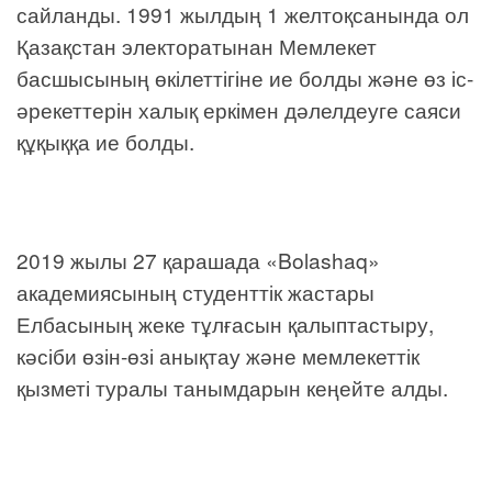
сайланды. 1991 жылдың 1 желтоқсанында ол
Қазақстан электоратынан Мемлекет
басшысының өкілеттігіне ие болды және өз іс-
әрекеттерін халық еркімен дәлелдеуге саяси
құқыққа ие болды.
2019 жылы 27 қарашада «Bolashaq»
академиясының студенттік жастары
Елбасының жеке тұлғасын қалыптастыру,
кәсіби өзін-өзі анықтау және мемлекеттік
қызметі туралы танымдарын кеңейте алды.