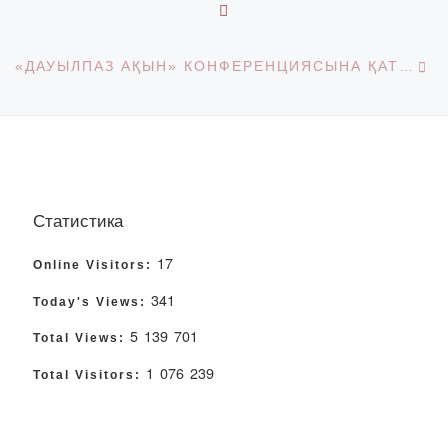
BACK TO POST LIST
Ne
«ДАУЫЛПАЗ АҚЫН» КОНФЕРЕНЦИЯСЫНА ҚАТЫСУШЫЛАРЫНЫҢ ПІКІРЛЕРІ
Статистика
17
Online Visitors:
341
Today's Views:
5 139 701
Total Views:
1 076 239
Total Visitors: