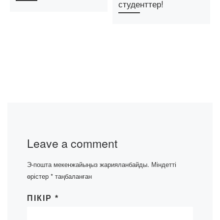
студенттер!
Leave a comment
Э-пошта мекенжайыңыз жарияланбайды.
Міндетті
өрістер
*
таңбаланған
ПІКІР
*