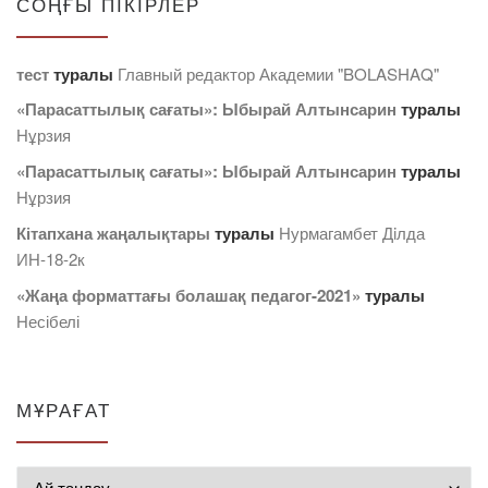
СОҢҒЫ ПІКІРЛЕР
тест
туралы
Главный редактор Академии "BOLASHAQ"
«Парасаттылық сағаты»: Ыбырай Алтынсарин
туралы
Нұрзия
«Парасаттылық сағаты»: Ыбырай Алтынсарин
туралы
Нұрзия
Кітапхана жаңалықтары
туралы
Нурмагамбет Дiлда
ИН-18-2к
«Жаңа форматтағы болашақ педагог-2021»
туралы
Несібелі
МҰРАҒАТ
Мұрағат