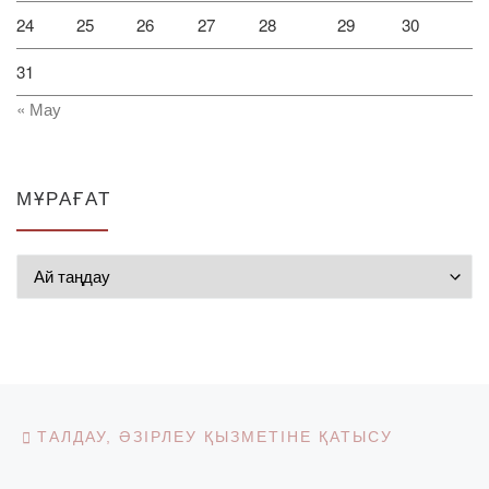
24
25
26
27
28
29
30
31
« Мау
МҰРАҒАТ
Мұрағат
Post navigation
Previous post
ТАЛДАУ, ӘЗІРЛЕУ ҚЫЗМЕТІНЕ ҚАТЫСУ