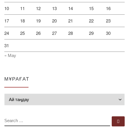
10
11
12
13
14
15
16
17
18
19
20
21
22
23
24
25
26
27
28
29
30
31
« Мау
МҰРАҒАТ
Мұрағат
SEARCH
Se