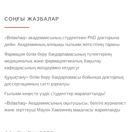
СОҢҒЫ ЖАЗБАЛАР
«Bolashaq» академиясының студентінен PhD докторына
дейін: Академияның алғашқы ғылыми жетістігінің тарихы
Фармация білім беру бағдарламасының түлектерінің
медициналық және фармацевтикалық бақылау
кафедрасының өкілдерімен кездесуі
Құқықтану» білім беру бағдарламасы бойынша докторлық
диссертацияның сәтті қорғалуы
Ғылыми кеңесте үздік студенттер марапатталды!
«Bolashaq» Академиясының оқытушысы, белгілі журналист
және зерттеуші Мауен Хамзиннің мақаласы жарияланды