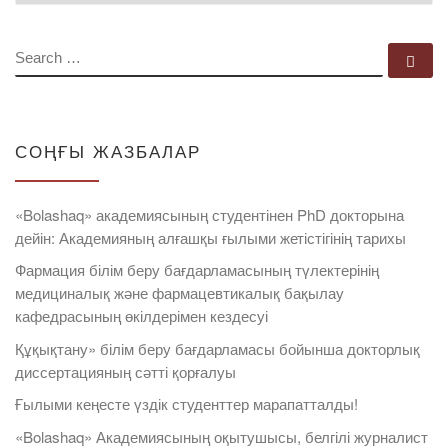
SEARCH
Se
СОҢҒЫ ЖАЗБАЛАР
«Bolashaq» академиясының студентінен PhD докторына
дейін: Академияның алғашқы ғылыми жетістігінің тарихы
Фармация білім беру бағдарламасының түлектерінің
медициналық және фармацевтикалық бақылау
кафедрасының өкілдерімен кездесуі
Құқықтану» білім беру бағдарламасы бойынша докторлық
диссертацияның сәтті қорғалуы
Ғылыми кеңесте үздік студенттер марапатталды!
«Bolashaq» Академиясының оқытушысы, белгілі журналист