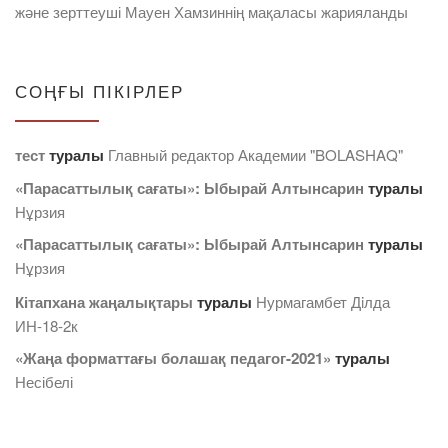
және зерттеуші Мауен Хамзиннің мақаласы жарияланды
СОҢҒЫ ПІКІРЛЕР
тест
туралы
Главный редактор Академии "BOLASHAQ"
«Парасаттылық сағаты»: Ыбырай Алтынсарин
туралы
Нұрзия
«Парасаттылық сағаты»: Ыбырай Алтынсарин
туралы
Нұрзия
Кітапхана жаңалықтары
туралы
Нурмагамбет Дiлда
ИН-18-2к
«Жаңа форматтағы болашақ педагог-2021»
туралы
Несібелі