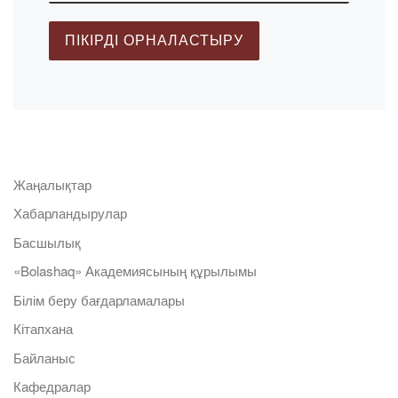
Жаңалықтар
Хабарландырулар
Басшылық
«Bolashaq» Академиясының құрылымы
Білім беру бағдарламалары
Кітапхана
Байланыс
Кафедралар