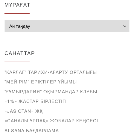
МҰРАҒАТ
Мұрағат
САНАТТАР
"КАРЛАГ" ТАРИХИ-АҒАРТУ ОРТАЛЫҒЫ
"МЕЙІРІМ" ЕРІКТІЛЕР ҰЙЫМЫ
“ҒҰМЫРДАРИЯ” ОҚЫРМАНДАР КЛУБЫ
«1%» ЖАСТАР БІРЛЕСТІГІ
«JAS OTAN» ЖҚ
«САНАЛЫ ҰРПАҚ» ЖОБАЛАР КЕҢСЕСІ
AI-SANA БАҒДАРЛАМА