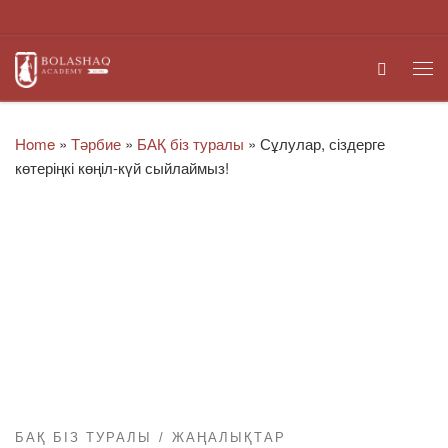
Skip to content
Search
Me
Home
»
Тәрбие
»
БАҚ біз туралы
»
Сұлулар, сіздерге
көтеріңкі көңіл-күй сыйлаймыз!
БАҚ БІЗ ТУРАЛЫ
ЖАҢАЛЫҚТАР