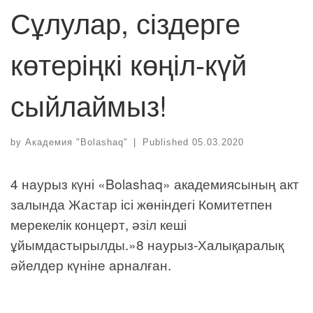
Сұлулар, сіздерге
көтеріңкі көңіл-күй
сыйлаймыз!
by
Академия "Bolashaq"
|
Published
05.03.2020
4 наурыз күні «Bolashaq» академиясының акт
залында Жастар ісі жөніндегі Комитетпен
мерекелік концерт, әзіл кеші
ұйымдастырылды.»8 наурыз-Халықаралық
әйелдер күніне арналған.