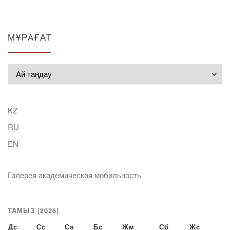
МҰРАҒАТ
Мұрағат
KZ
RU
EN
Галерея академическая мобильность
ТАМЫЗ (2026)
Дс
Сс
Сә
Бс
Жм
Сб
Жс