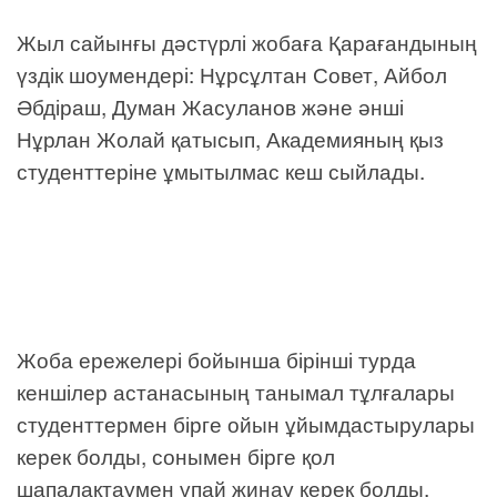
Жыл сайынғы дәстүрлі жобаға Қарағандының
үздік шоумендері: Нұрсұлтан Совет, Айбол
Әбдіраш, Думан Жасуланов және әнші
Нұрлан Жолай қатысып, Академияның қыз
студенттеріне ұмытылмас кеш сыйлады.
Жоба ережелері бойынша бірінші турда
кеншілер астанасының танымал тұлғалары
студенттермен бірге ойын ұйымдастырулары
керек болды, сонымен бірге қол
шапалақтаумен ұпай жинау керек болды.