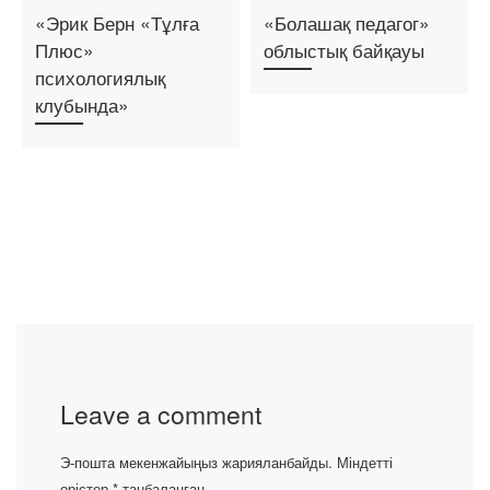
«Эрик Берн «Тұлға
«Болашақ педагог»
Плюс»
облыстық байқауы
психологиялық
клубында»
Leave a comment
Э-пошта мекенжайыңыз жарияланбайды.
Міндетті
өрістер
*
таңбаланған