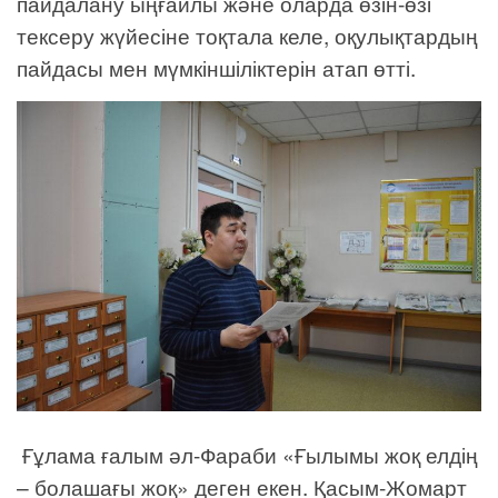
пайдалану ыңғайлы және оларда өзін-өзі
тексеру жүйесіне тоқтала келе, оқулықтардың
пайдасы мен мүмкіншіліктерін атап өтті.
Ғұлама ғалым әл-Фараби «Ғылымы жоқ елдің
– болашағы жоқ» деген екен. Қасым-Жомарт