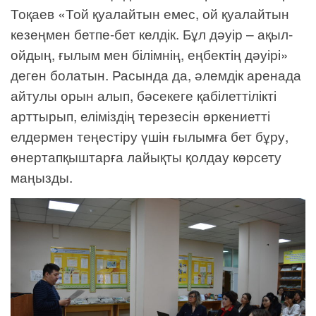
Тоқаев «Той қуалайтын емес, ой қуалайтын
кезеңмен бетпе-бет келдік. Бұл дәуір – ақыл-
ойдың, ғылым мен білімнің, еңбектің дәуірі»
деген болатын. Расында да, әлемдік аренада
айтулы орын алып, бәсекеге қабілеттілікті
арттырып, еліміздің терезесін өркениетті
елдермен теңестіру үшін ғылымға бет бұру,
өнертапқыштарға лайықты қолдау көрсету
маңызды.