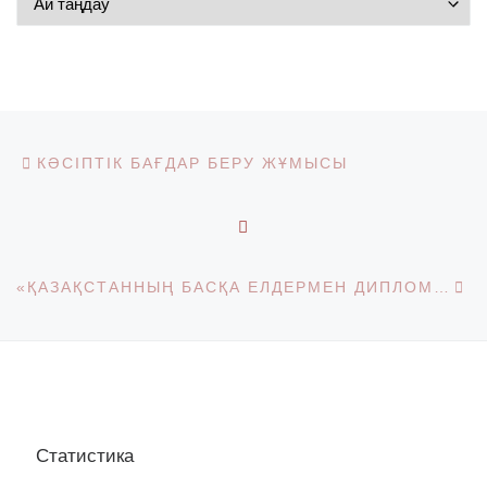
Post navigation
Previous post
КӘСІПТІК БАҒДАР БЕРУ ЖҰМЫСЫ
BACK TO POST LIST
Ne
«ҚАЗАҚСТАННЫҢ БАСҚА ЕЛДЕРМЕН ДИПЛОМАТИЯЛЫҚ ҚАТЫНАСТАРЫНЫҢ ОРНАҒАНЫНА 30 ЖЫЛ» ТАҚЫРЫБЫНДАҒЫ КУРАТОРЛЫҚ САҒАТ
Статистика