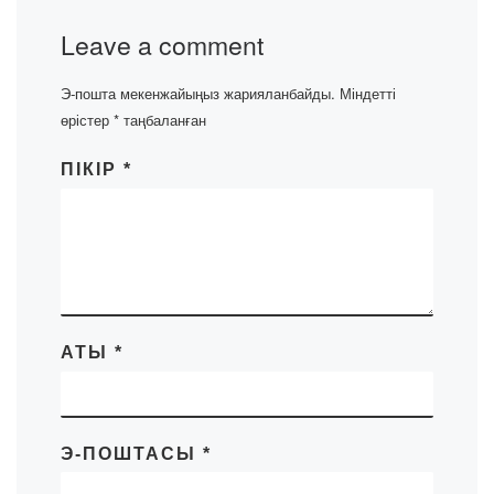
Leave a comment
Э-пошта мекенжайыңыз жарияланбайды.
Міндетті
өрістер
*
таңбаланған
ПІКІР
*
АТЫ
*
Э-ПОШТАСЫ
*