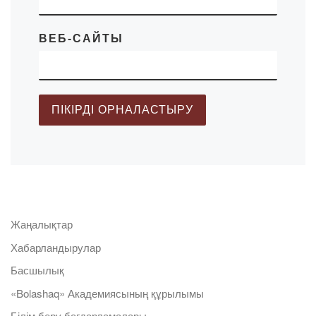
ВЕБ-САЙТЫ
Жаңалықтар
Хабарландырулар
Басшылық
«Bolashaq» Академиясының құрылымы
Білім беру бағдарламалары