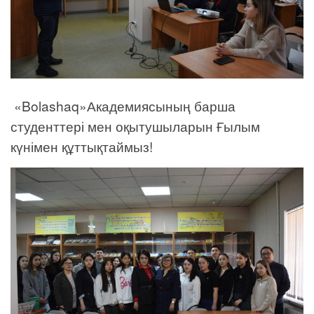
«Bolashaq»Академиясының барша
студенттері мен оқытушыларын Ғылым
күнімен құттықтаймыз!