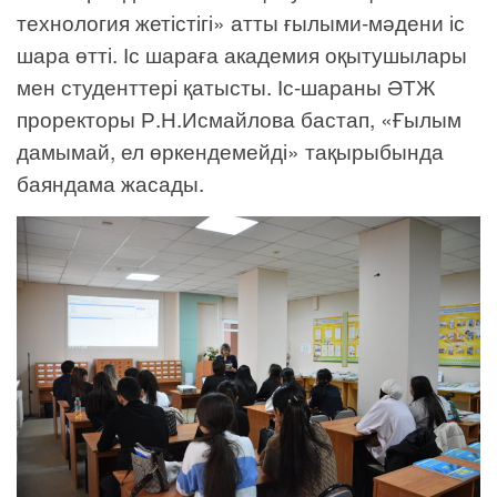
технология жетістігі» атты ғылыми-мәдени іс
шара өтті. Іс шараға академия оқытушылары
мен студенттері қатысты. Іс-шараны ӘТЖ
проректоры Р.Н.Исмайлова бастап, «Ғылым
дамымай, ел өркендемейді» тақырыбында
баяндама жасады.