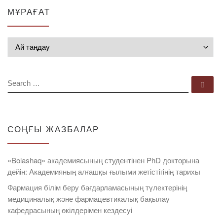
МҰРАҒАТ
Мұрағат
SEARCH
Se
СОҢҒЫ ЖАЗБАЛАР
«Bolashaq» академиясының студентінен PhD докторына
дейін: Академияның алғашқы ғылыми жетістігінің тарихы
Фармация білім беру бағдарламасының түлектерінің
медициналық және фармацевтикалық бақылау
кафедрасының өкілдерімен кездесуі