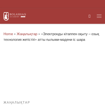
Skip to content
Search
Me
Home
»
Жаңалықтар
»
«Электронды кітаппен оқыту – озық
технология жетістігі» атты ғылыми-мәдени іс шара
ЖАҢАЛЫҚТАР