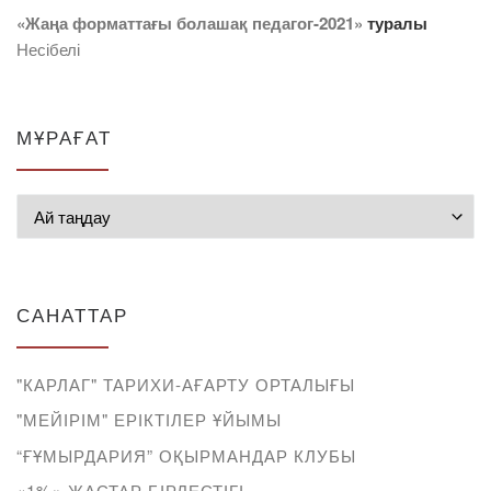
«Жаңа форматтағы болашақ педагог-2021»
туралы
Несібелі
МҰРАҒАТ
Мұрағат
САНАТТАР
"КАРЛАГ" ТАРИХИ-АҒАРТУ ОРТАЛЫҒЫ
"МЕЙІРІМ" ЕРІКТІЛЕР ҰЙЫМЫ
“ҒҰМЫРДАРИЯ” ОҚЫРМАНДАР КЛУБЫ
«1%» ЖАСТАР БІРЛЕСТІГІ