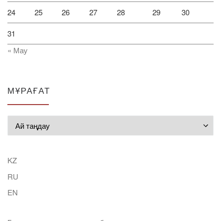
24
25
26
27
28
29
30
31
« Мау
МҰРАҒАТ
Мұрағат
KZ
RU
EN