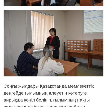
Соңғы жылдары Қазақстанда мемлекеттік
деңгейде ғылымның әлеуетін көтеруге
айрықша көңіл бөлініп, ғылымның нақты
салаларында іргелі және қолданбалы