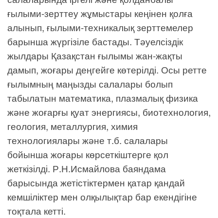
ғылыми-зерттеу жұмыстары кеңінен қолға
алынып, ғылыми-техникалық зерттемелер
барынша жүргізіле бастады. Тәуелсіздік
жылдары Қазақстан ғылымы жан-жақты
дамып, жоғары деңгейге көтерілді. Осы ретте
ғылымның маңызды салалары болып
табылатын математика, плазмалық физика
және жоғарғы қуат энергиясы, биотехнология,
геология, металлургия, химия
технологиялары және т.б. салалары
бойынша жоғары көрсеткіштерге қол
жеткізілді. Р.Н.Исмайлова баяндама
барысында жетістіктермен қатар қандай
кемшіліктер мен олқылықтар бар екендігіне
тоқтала кетті.