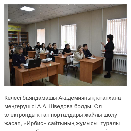
Келесі баяндамашы Академияның кітапхана
меңгерушісі А.А. Шведова болды. Ол
электронды кітап порталдары жайлы шолу
жасап, «Ирбис» сайтының жұмысы туралы