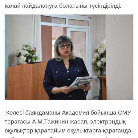
қалай пайдалануға болатыны түсіндірілді.
Келесі баяндаманы Академия бойынша СМУ
төрағасы А.М.Тажинин жасап, электрондық
оқулықтар қарапайым оқулықтарға қарағанда