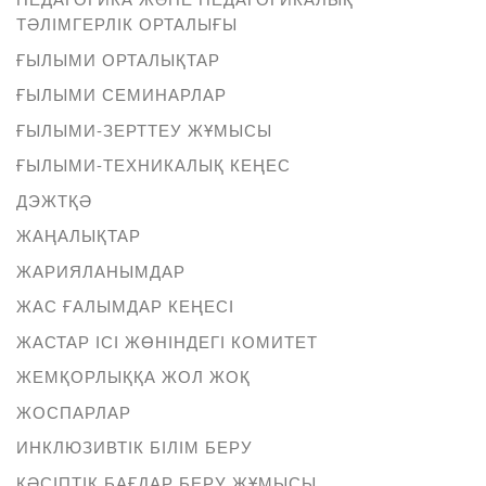
ТӘЛІМГЕРЛІК ОРТАЛЫҒЫ
ҒЫЛЫМИ ОРТАЛЫҚТАР
ҒЫЛЫМИ СЕМИНАРЛАР
ҒЫЛЫМИ-ЗЕРТТЕУ ЖҰМЫСЫ
ҒЫЛЫМИ-ТЕХНИКАЛЫҚ КЕҢЕС
ДЭЖТҚӘ
ЖАҢАЛЫҚТАР
ЖАРИЯЛАНЫМДАР
ЖАС ҒАЛЫМДАР КЕҢЕСІ
ЖАСТАР ІСІ ЖӨНІНДЕГІ КОМИТЕТ
ЖЕМҚОРЛЫҚҚА ЖОЛ ЖОҚ
ЖОСПАРЛАР
ИНКЛЮЗИВТІК БІЛІМ БЕРУ
КӘСІПТІК БАҒДАР БЕРУ ЖҰМЫСЫ