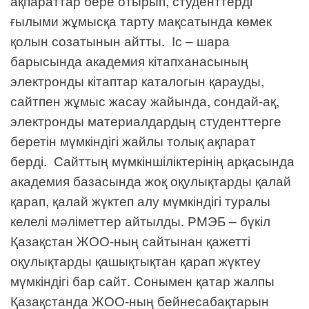
ақпараттар бере отырып, студенттерді
ғылыми жұмысқа тарту мақсатында көмек
қолын созатынын айтты. Іс – шара
барысында академия кітапханасының
электронды кітаптар каталогын қарауды,
сайтпен жұмыс жасау жайында, сондай-ақ,
электронды материалдардың студенттерге
беретін мүмкіндігі жайлы толық ақпарат
берді. Сайттың мүмкіншіліктерінің арқасында
академия базасында жоқ оқулықтарды қалай
қарап, қалай жүктеп алу мүмкіндігі туралы
келелі мәліметтер айтылды. РМЭБ – бүкіл
Қазақстан ЖОО-ның сайтынан қажетті
оқулықтарды қашықтықтан қарап жүктеу
мүмкіндігі бар сайт. Сонымен қатар жалпы
Қазақстанда ЖОО-ның бейнесабақтарын