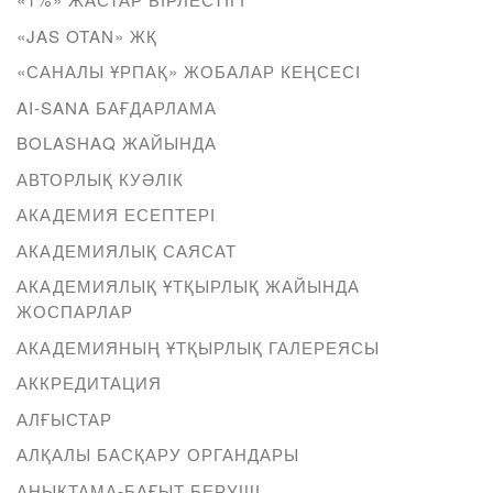
«JAS OTAN» ЖҚ
«САНАЛЫ ҰРПАҚ» ЖОБАЛАР КЕҢСЕСІ
AI-SANA БАҒДАРЛАМА
BOLASHAQ ЖАЙЫНДА
АВТОРЛЫҚ КУӘЛІК
АКАДЕМИЯ ЕСЕПТЕРІ
АКАДЕМИЯЛЫҚ САЯСАТ
АКАДЕМИЯЛЫҚ ҰТҚЫРЛЫҚ ЖАЙЫНДА
ЖОСПАРЛАР
АКАДЕМИЯНЫҢ ҰТҚЫРЛЫҚ ГАЛЕРЕЯСЫ
АККРЕДИТАЦИЯ
АЛҒЫСТАР
АЛҚАЛЫ БАСҚАРУ ОРГАНДАРЫ
АНЫҚТАМА-БАҒЫТ БЕРУШІ