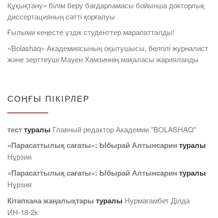
Құқықтану» білім беру бағдарламасы бойынша докторлық
диссертацияның сәтті қорғалуы
Ғылыми кеңесте үздік студенттер марапатталды!
«Bolashaq» Академиясының оқытушысы, белгілі журналист
және зерттеуші Мауен Хамзиннің мақаласы жарияланды
СОҢҒЫ ПІКІРЛЕР
тест
туралы
Главный редактор Академии "BOLASHAQ"
«Парасаттылық сағаты»: Ыбырай Алтынсарин
туралы
Нұрзия
«Парасаттылық сағаты»: Ыбырай Алтынсарин
туралы
Нұрзия
Кітапхана жаңалықтары
туралы
Нурмагамбет Дiлда
ИН-18-2к