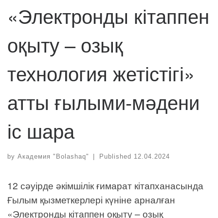
«Электронды кітаппен
оқыту – озық
технология жетістігі»
атты ғылыми-мәдени
іс шара
by
Академия "Bolashaq"
|
Published
12.04.2024
12 сәуірде әкімшілік ғимарат кітапханасында
Ғылым қызметкерлері күніне арналған
«Электронды кітаппен оқыту – озық