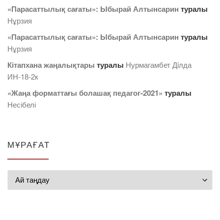
«Парасаттылық сағаты»: Ыбырай Алтынсарин
туралы
Нұрзия
«Парасаттылық сағаты»: Ыбырай Алтынсарин
туралы
Нұрзия
Кітапхана жаңалықтары
туралы
Нурмагамбет Дiлда
ИН-18-2к
«Жаңа форматтағы болашақ педагог-2021»
туралы
Несібелі
МҰРАҒАТ
Мұрағат