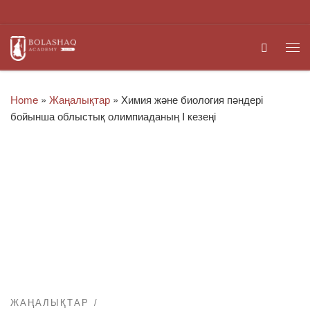
Skip to content
Search
Me
Home
»
Жаңалықтар
»
Химия және биология пәндері
бойынша облыстық олимпиаданың I кезеңі
ЖАҢАЛЫҚТАР