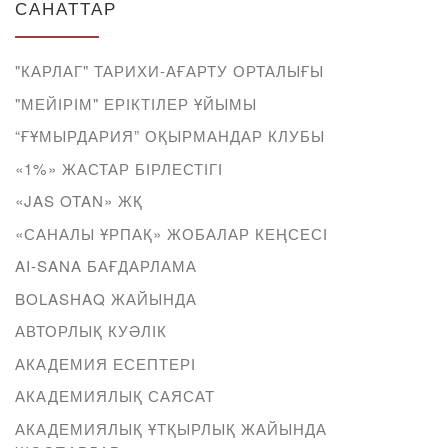
САНАТТАР
"КАРЛАГ" ТАРИХИ-АҒАРТУ ОРТАЛЫҒЫ
"МЕЙІРІМ" ЕРІКТІЛЕР ҰЙЫМЫ
“ҒҰМЫРДАРИЯ” ОҚЫРМАНДАР КЛУБЫ
«1%» ЖАСТАР БІРЛЕСТІГІ
«JAS OTAN» ЖҚ
«САНАЛЫ ҰРПАҚ» ЖОБАЛАР КЕҢСЕСІ
AI-SANA БАҒДАРЛАМА
BOLASHAQ ЖАЙЫНДА
АВТОРЛЫҚ КУӘЛІК
АКАДЕМИЯ ЕСЕПТЕРІ
АКАДЕМИЯЛЫҚ САЯСАТ
АКАДЕМИЯЛЫҚ ҰТҚЫРЛЫҚ ЖАЙЫНДА