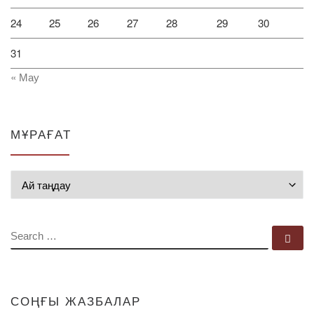
24
25
26
27
28
29
30
31
« Мау
МҰРАҒАТ
Мұрағат
SEARCH
Se
СОҢҒЫ ЖАЗБАЛАР