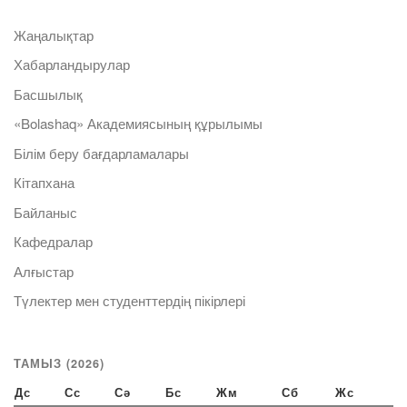
Жаңалықтар
Хабарландырулар
Басшылық
«Bolashaq» Академиясының құрылымы
Білім беру бағдарламалары
Кітапхана
Байланыс
Кафедралар
Алғыстар
Түлектер мен студенттердің пікірлері
ТАМЫЗ (2026)
Дс
Сс
Сә
Бс
Жм
Сб
Жс