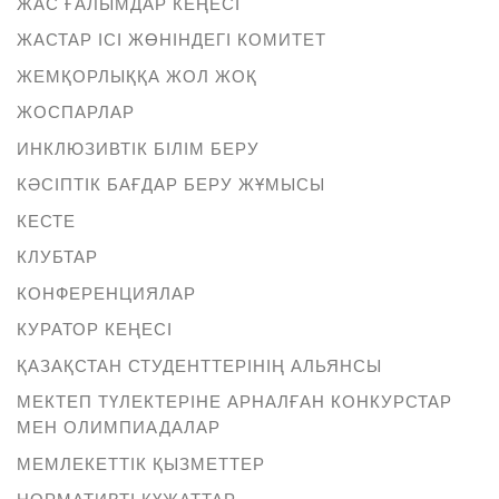
ЖАС ҒАЛЫМДАР КЕҢЕСІ
ЖАСТАР ІСІ ЖӨНІНДЕГІ КОМИТЕТ
ЖЕМҚОРЛЫҚҚА ЖОЛ ЖОҚ
ЖОСПАРЛАР
ИНКЛЮЗИВТІК БІЛІМ БЕРУ
КӘСІПТІК БАҒДАР БЕРУ ЖҰМЫСЫ
КЕСТЕ
КЛУБТАР
КОНФЕРЕНЦИЯЛАР
КУРАТОР КЕҢЕСІ
ҚАЗАҚСТАН СТУДЕНТТЕРІНІҢ АЛЬЯНСЫ
МЕКТЕП ТҮЛЕКТЕРІНЕ АРНАЛҒАН КОНКУРСТАР
МЕН ОЛИМПИАДАЛАР
МЕМЛЕКЕТТІК ҚЫЗМЕТТЕР
НОРМАТИВТІ ҚҰЖАТТАР