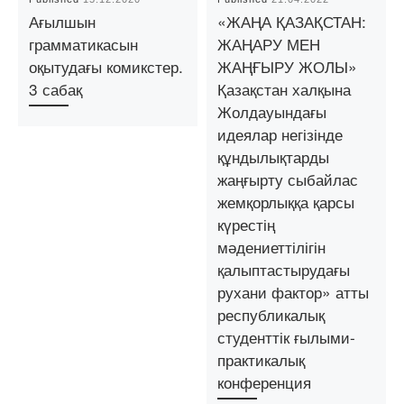
Ағылшын
«ЖАҢА ҚАЗАҚСТАН:
грамматикасын
ЖАҢАРУ МЕН
оқытудағы комикстер.
ЖАҢҒЫРУ ЖОЛЫ»
3 сабақ
Қазақстан халқына
Жолдауындағы
идеялар негізінде
құндылықтарды
жаңғырту сыбайлас
жемқорлыққа қарсы
күрестің
мәдениеттілігін
қалыптастырудағы
рухани фактор» атты
республикалық
студенттік ғылыми-
практикалық
конференция