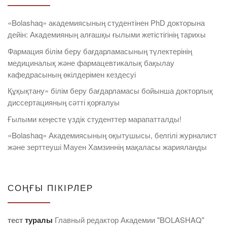
«Bolashaq» академиясының студентінен PhD докторына
дейін: Академияның алғашқы ғылыми жетістігінің тарихы
Фармация білім беру бағдарламасының түлектерінің
медициналық және фармацевтикалық бақылау
кафедрасының өкілдерімен кездесуі
Құқықтану» білім беру бағдарламасы бойынша докторлық
диссертацияның сәтті қорғалуы
Ғылыми кеңесте үздік студенттер марапатталды!
«Bolashaq» Академиясының оқытушысы, белгілі журналист
және зерттеуші Мауен Хамзиннің мақаласы жарияланды
СОҢҒЫ ПІКІРЛЕР
тест
туралы
Главный редактор Академии "BOLASHAQ"