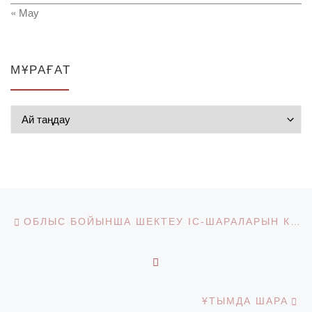
« Мау
МҰРАҒАТ
Мұрағат
Post navigation
Previous post
ОБЛЫС БОЙЫНША ШЕКТЕУ ІС-ШАРАЛАРЫН КҮШЕЙТУ МӘСЕЛЕЛЕРІ БОЙЫНША СЕМИНАР
BACK TO POST LIST
Ne
ҰТЫМДА ШАРА