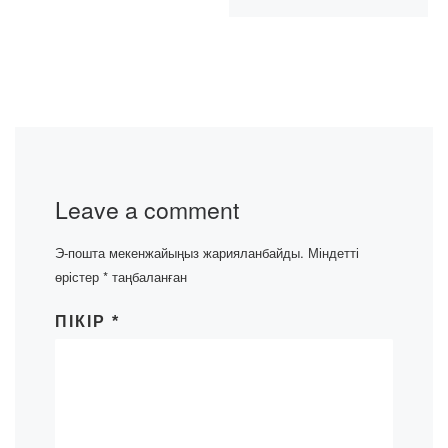
Leave a comment
Э-пошта мекенжайыңыз жарияланбайды.
Міндетті
өрістер
*
таңбаланған
ПІКІР
*