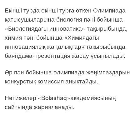
Екінші турда екінші турға өткен Олимпиада
қатысушыларына биология пәні бойынша
«Биологиядағы инноватика» тақырыбында,
химия пәні бойынша «Химиядағы
инновациялық жаңалықтар» тақырыбында
баяндама-презентация жасау ұсынылады.
Әр пән бойынша олимпиада жеңімпаздарын
конкурстық комиссия анықтайды.
Нәтижелер «Bolashaq»академиясының
сайтында жарияланады.