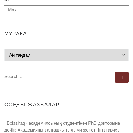
« Мау
МҰРАҒАТ
Мұрағат
SEARCH
Se
СОҢҒЫ ЖАЗБАЛАР
«Bolashaq» академиясының студентінен PhD докторына
дейін: Академияның алғашқы ғылыми жетістігінің тарихы