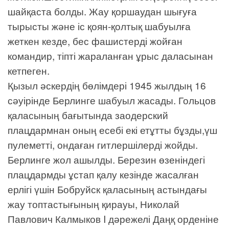
шайқаста болды. Жау қоршаудан шығуға
тырысты және іс қоян-қолтық шабуылға
жеткен кезде, бес фашистерді жойған
командир, тіпті жараланған ұрыс даласынан
кетпеген.
Қызыл әскердің бөлімдері 1945 жылдың 16
сәуірінде Берлинге шабуыл жасады. Гольцов
қаласының бағытында заодерский
плацдармнан оның есебі екі етұтты бұзды,үш
пулеметті, ондаған гитлершілерді жойды.
Берлинге жол ашылды. Березин өзеніндегі
плацдармды ұстап қалу кезінде жасалған
ерлігі үшін Бобруйск қаласының астындағы
жау топтастығының қирауы, Николай
Павлович Калмыков I дәрежелі Даңқ орденіне