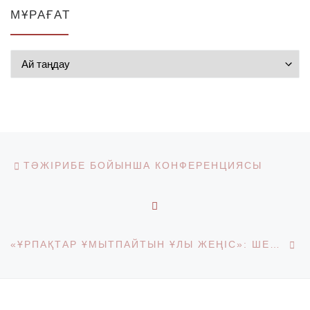
МҰРАҒАТ
Мұрағат
Post navigation
Previous post
ТӘЖІРИБЕ БОЙЫНША КОНФЕРЕНЦИЯСЫ
BACK TO POST LIST
Ne
«ҰРПАҚТАР ҰМЫТПАЙТЫН ҰЛЫ ЖЕҢІС»: ШЕТ ТІЛДЕР ЖӘНЕ МӘДЕНИЕТАРАЛЫҚ КОММУНИКАЦИЯ