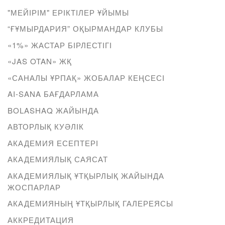
"МЕЙІРІМ" ЕРІКТІЛЕР ҰЙЫМЫ
“ҒҰМЫРДАРИЯ” ОҚЫРМАНДАР КЛУБЫ
«1%» ЖАСТАР БІРЛЕСТІГІ
«JAS OTAN» ЖҚ
«САНАЛЫ ҰРПАҚ» ЖОБАЛАР КЕҢСЕСІ
AI-SANA БАҒДАРЛАМА
BOLASHAQ ЖАЙЫНДА
АВТОРЛЫҚ КУӘЛІК
АКАДЕМИЯ ЕСЕПТЕРІ
АКАДЕМИЯЛЫҚ САЯСАТ
АКАДЕМИЯЛЫҚ ҰТҚЫРЛЫҚ ЖАЙЫНДА
ЖОСПАРЛАР
АКАДЕМИЯНЫҢ ҰТҚЫРЛЫҚ ГАЛЕРЕЯСЫ
АККРЕДИТАЦИЯ