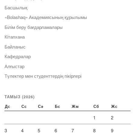
Басшылық
«Bolashaq» Академиясының құрылымы
Білім беру бағдарламалары
Кітапхана
Байланыс
Кафедралар
Алғыстар
Түлектер мен студенттердің пікірлері
ТАМЫЗ (2026)
Дс
Сс
Сә
Бс
Жм
Сб
Жс
1
2
3
4
5
6
7
8
9