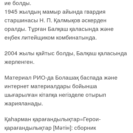
ие болды.
1945 жылдың мамыр айында гвардия
старшинасы Н. П. Қалмықов әскерден
оралды. Тұрған Балқаш қаласында және
еңбек литейщиком комбинатында.
2004 жылы қайтыс болды, Балқаш қаласында
жерленген.
Материал РИО-да Болашақ баспада және
интернет материалдары бойынша
шығарылған кітапқа негізделе отырып
жарияланады.
Қаһарман қарағандылықтар=Герои-
қарағандылықтар [Мәтін]: сборник