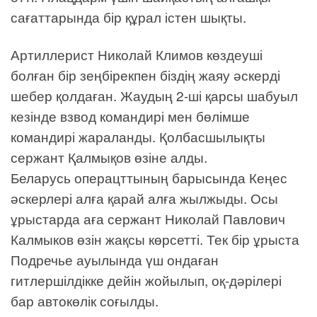
сағаттарында бір құрал істен шықты.
Артиллерист Николай Климов көздеуші
болған бір зеңбірекпен біздің жаяу әскерді
шебер қолдаған. Жаудың 2-ші қарсы шабуыл
кезінде взвод командирі мен бөлімше
командирі жараланды. Қолбасшылықты
сержант Қалмықов өзіне алды.
Беларусь операцттының барысында Кеңес
әскерлері алға қарай алға жылжыды. Осы
ұрыстарда аға сержант Николай Павлович
Калмыков өзін жақсы көрсетті. Тек бір ұрыста
Подречье ауылында үш ондаған
гитлершілдікке дейін жойылып, оқ-дәрілері
бар автокөлік соғылды.