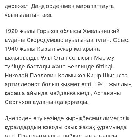
дәрежелі Даңқ орденімен марапаттауға
ұсынылатын кезі.
1920 жылы Горьков облысы Хмельницкий
ауданы Скородумово ауылында туған. Орыс.
1940 жылы Қызыл әскер қатарына
шақырылды. Ұлы Отан соғысын Мәскеу
түбінде бастады және Берлинде бітірді.
Николай Павлович Калмыков Қиыр Шығыста
артиллерист болып қызмет етті. 1941 жылдың
қараша айында майданға келді, Астананы
Серпухов ауданында қорғады.
Днепрден өту кезінде қырықбесмиллиметрлік
құралдардың взводы озық жасақ құрамында
өтті. Плацдарм үшін шайқастың алғашқы