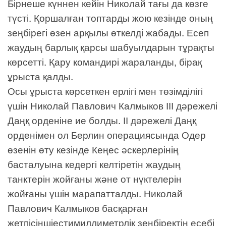
Бірнеше күннен кейін Николай тағы да көзге
түсті. Қоршалған топтарды жою кезінде оның
зеңбірегі өзен арқылы өткелді жабады. Есеп
жаудың барлық қарсы шабуылдарын тұрақты
көрсетті. Қару командирі жараланды, бірақ
ұрыста қалды.
Осы ұрыста көрсеткен ерлігі мен төзімділігі
үшін Николай Павлович Калмыков ІІІ дәрежелі
Даңқ орденіне ие болды. ІІ дәрежелі Даңқ
орденімен ол Берлин операциясында Одер
өзенін өту кезінде Кеңес әскерлерінің
басталуына кедергі келтіретін жаудың
танктерін жойғаны және от нүктелерін
жойғаны үшін марапатталды. Николай
Павлович Калмыков басқарған
жетпісіншіестимиллиметрлік зеңбіректің есебі