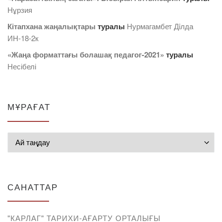
Нұрзия
Кітапхана жаңалықтары
туралы
Нурмагамбет Дiлда
ИН-18-2к
«Жаңа форматтағы болашақ педагог-2021»
туралы
Несібелі
МҰРАҒАТ
Мұрағат
САНАТТАР
"КАРЛАГ" ТАРИХИ-АҒАРТУ ОРТАЛЫҒЫ