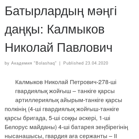
Батырлардың мәңгі
даңқы: Калмыков
Николай Павлович
by
Академия "Bolashaq"
|
Published
23.04.2020
Калмыков Николай Петрович-278-ші
гвардиялық жойғыш – танкіге қарсы
артиллериялық айырым-танкіге қарсы
полкінің (4-ші гвардиялық жойғыш-танкіге
қарсы бригада, 5-ші соққы әскері, 1-ші
Белорус майданы) 4-ші батарея зеңбірегінің
нысанашысы, гвардия аға сержанты – ІІ