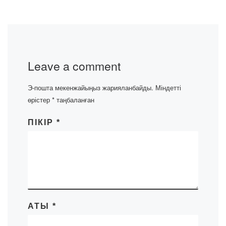
Leave a comment
Э-пошта мекенжайыңыз жарияланбайды.
Міндетті
өрістер
*
таңбаланған
ПІКІР
*
АТЫ
*