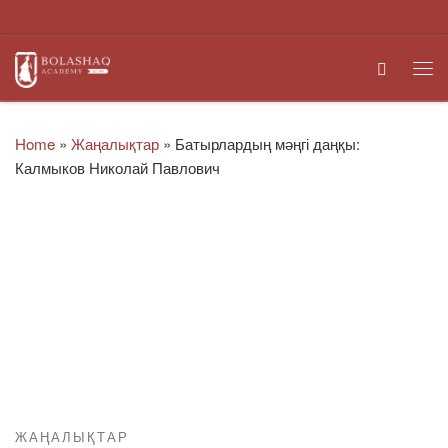
Skip to content
Search
Me
Home
»
Жаңалықтар
»
Батырлардың мәңгі даңқы:
Калмыков Николай Павлович
ЖАҢАЛЫҚТАР