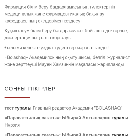
Фармация білім беру бағдарламасының түлектерінің
медициналық және фармацевтикалық бақылау
кафедрасының өкілдерімен кездесуі
Құқықтану» білім беру бағдарламасы бойынша докторлық
диссертацияның сәтті қорғалуы
Ғылыми кеңесте үздік студенттер марапатталды!
«Bolashaq» Академиясының оқытушысы, белгілі журналист
және зерттеуші Мауен Хамзиннің мақаласы жарияланды
СОҢҒЫ ПІКІРЛЕР
тест
туралы
Главный редактор Академии "BOLASHAQ"
«Парасаттылық сағаты»: Ыбырай Алтынсарин
туралы
Нұрзия
«Парасаттылық сағаты»: Ыбырай Алтынсарин
туралы