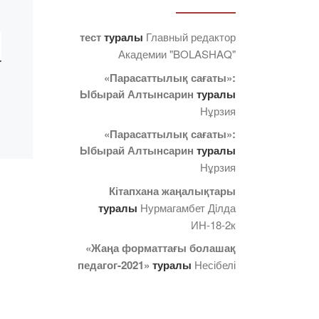
тест
туралы
Главный редактор
Академии "BOLASHAQ"
«Парасаттылық сағаты»:
Ыбырай Алтынсарин
туралы
Нұрзия
«Парасаттылық сағаты»:
Ыбырай Алтынсарин
туралы
Нұрзия
Кітапхана жаңалықтары
туралы
Нурмагамбет Дiлда
ИН-18-2к
«Жаңа форматтағы болашақ
педагог-2021»
туралы
Несібелі