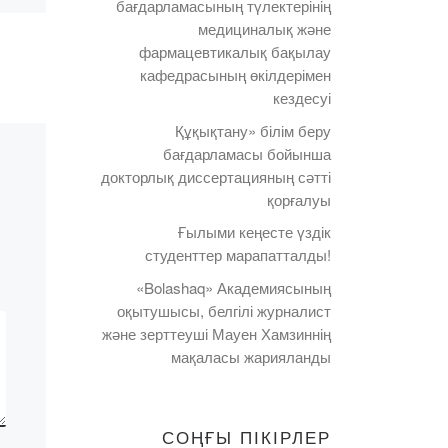
бағдарламасының түлектерінің
бірлескен іс-
медициналық және
шара – «Біздің
фармацевтикалық бақылау
денсаулығымыз-
кафедрасының өкілдерімен
рлау
кездесуі
біздің
Құқықтану» білім беру
қолымызда!»
бағдарламасы бойынша
ның
докторлық диссертацияның сәтті
«Біздің денсаулығымыз
қорғалуы
ті
– біздің қолымызда!» іс-
Ғылыми кеңесте үздік
ту
шарасы нашақорлықтың,
студенттер марапатталды!
нша
алкоголизмнің және
…]
«Bolashaq» Академиясының
темекі шегудің алдын
оқытушысы, белгілі журналист
алу үшін маңызды алаң
және зерттеуші Мауен Хамзиннің
болды. 19 қарашада Заң
мақаласы жарияланды
және қаржы […]
СОҢҒЫ ПІКІРЛЕР