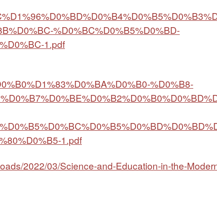
C%D1%96%D0%BD%D0%B4%D0%B5%D0%B3%
8B%D0%BC-%D0%BC%D0%B5%D0%BD-
D0%BC-1.pdf
9D%D0%B0%D1%83%D0%BA%D0%B0-%D0%B8-
0%D0%B7%D0%BE%D0%B2%D0%B0%D0%BD%
0%D0%B5%D0%BC%D0%B5%D0%BD%D0%BD%
80%D0%B5-1.pdf
ploads/2022/03/Science-and-Education-in-the-Moder