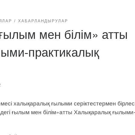
ЯЛАР
ХАБАРЛАНДЫРУЛАР
 ғылым мен білім» атты
ыми-практикалық
2
месі халықаралық ғылыми серіктестермен бірлесі
емдегі ғылым мен білім»атты Халықаралық ғылыми