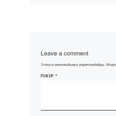
кездесуге
шақырамы
2021 жылғы 27 
сағат 12.00-де д
экстремизм ме
терроризмге қар
Leave a comment
қимыл жөніндег
мемлекеттік ба
Э-пошта мекенжайыңыз жарияланбайды.
шеңберінде «Bo
Мінде
академиясыны
ПІКІР
*
студенттерімен 
экстремизм мен