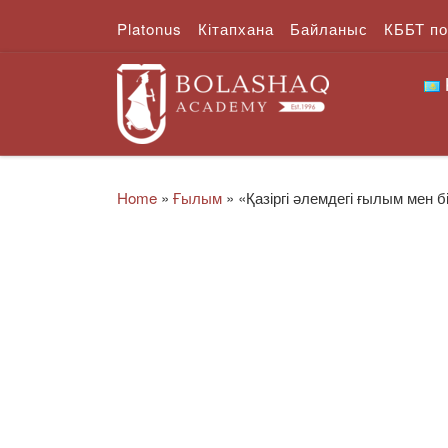
Platonus
Кітапхана
Байланыс
КББТ п
Skip to content
Home
»
Ғылым
»
«Қазіргі әлемдегі ғылым мен