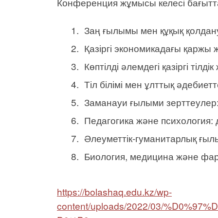
Конференция жұмысы келесі бағытт
Заң ғылымы мен құқық қолдану
Қазіргі экономикадағы қаржы 
Көптілді әлемдегі қазіргі тілдік
Тіл білімі мен ұлттық әдебиетт
Заманауи ғылыми зерттеулер: 
Педагогика және психология: 
Әлеуметтік-гуманитарлық ғыл
Биология, медицина және фар
https://bolashaq.edu.kz/wp-
content/uploads/2022/03/%D0