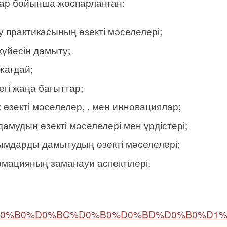
ар бойынша жоспарланған:
 практикасының өзекті мәселелері;
жүйесін дамыту;
 жағдай;
егі жаңа бағыттар;
өзекті мәселелер, . мен инновациялар;
дамудың өзекті мәселелері мен үрдістері;
ымдарды дамытудың өзекті мәселелері;
мацияның заманауи аспектілері.
%97%D0%B0%D0%BC%D0%B0%D0%BD%D0%B0%D1