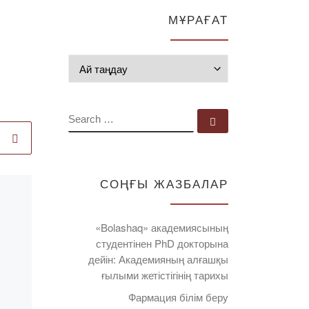
МҰРАҒАТ
Мұрағат
SEARCH
Search …
СОҢҒЫ ЖАЗБАЛАР
Published
20.11.2024
Нашақорлықтың,
«Bolashaq» академиясының
алкоголизмнің
студентінен PhD докторына
және темекі
дейін: Академияның алғашқы
шегудің алдын
ғылыми жетістігінің тарихы
алу бойынша
Фармация білім беру