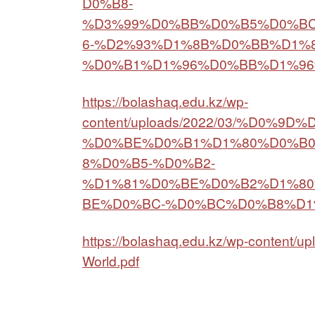
D0%B8-
%D3%99%D0%BB%D0%B5%D0%B
6-%D2%93%D1%8B%D0%BB%D1%
%D0%B1%D1%96%D0%BB%D1%96%
https://bolashaq.edu.kz/wp-
content/uploads/2022/03/%D0%
%D0%BE%D0%B1%D1%80%D0%B
8%D0%B5-%D0%B2-
%D1%81%D0%BE%D0%B2%D1%8
BE%D0%BC-%D0%BC%D0%B8%D1%
https://bolashaq.edu.kz/wp-content/u
World.pdf