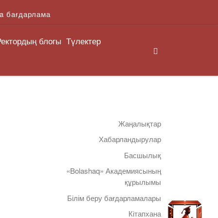
a бағдарлама
Ректордың блогы
Түлектер
Search
Жаңалықтар
Хабарландырулар
Басшылық
«Bolashaq» Академиясының
құрылымы
Білім беру бағдарламалары
Кітапхана