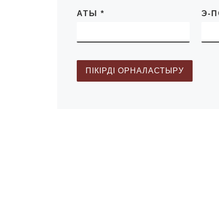
АТЫ
*
Э-