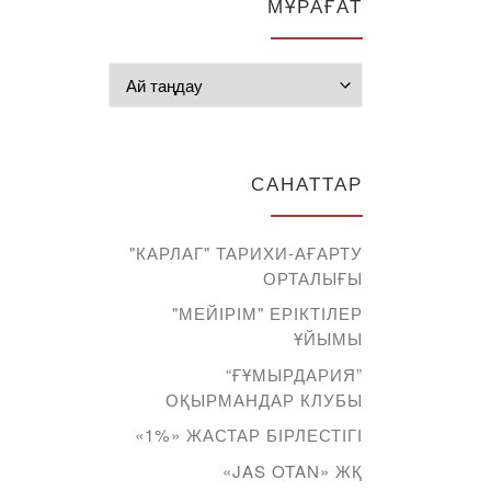
МҰРАҒАТ
Мұрағат
САНАТТАР
"КАРЛАГ" ТАРИХИ-АҒАРТУ
ОРТАЛЫҒЫ
"МЕЙІРІМ" ЕРІКТІЛЕР
ҰЙЫМЫ
“ҒҰМЫРДАРИЯ”
ОҚЫРМАНДАР КЛУБЫ
«1%» ЖАСТАР БІРЛЕСТІГІ
«JAS OTAN» ЖҚ