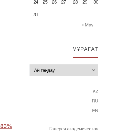
24
25
26
27
28
29
30
31
« Мау
МҰРАҒАТ
Мұрағат
KZ
RU
EN
%83%
Галерея академическая