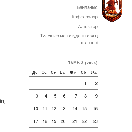
Байланыс
Кафедралар
Алғыстар
Түлектер мен студенттердің
Telegram
пікірлері
ТАМЫЗ (2026)
Дс
Сс
Сә
Бс
Жм
Сб
Жс
1
2
3
4
5
6
7
8
9
п,
-
10
11
12
13
14
15
16
17
18
19
20
21
22
23