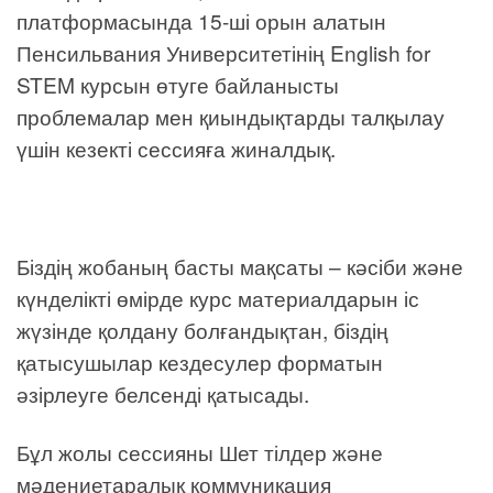
платформасында 15-ші орын алатын
Пенсильвания Университетінің English for
STEM курсын өтуге байланысты
проблемалар мен қиындықтарды талқылау
үшін кезекті сессияға жиналдық.
Біздің жобаның басты мақсаты – кәсіби және
күнделікті өмірде курс материалдарын іс
жүзінде қолдану болғандықтан, біздің
қатысушылар кездесулер форматын
әзірлеуге белсенді қатысады.
Бұл жолы сессияны Шет тілдер және
мәдениетаралық коммуникация