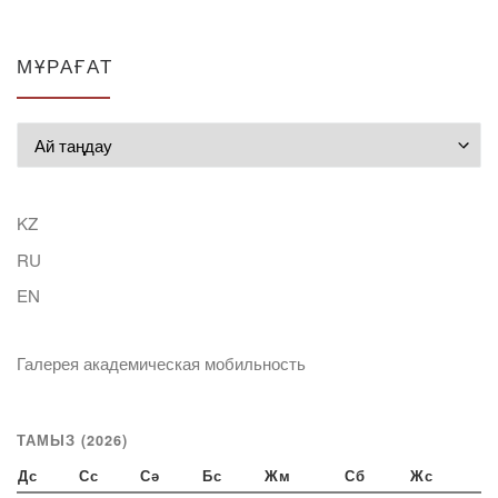
МҰРАҒАТ
Мұрағат
KZ
RU
EN
Галерея академическая мобильность
ТАМЫЗ (2026)
Дс
Сс
Сә
Бс
Жм
Сб
Жс