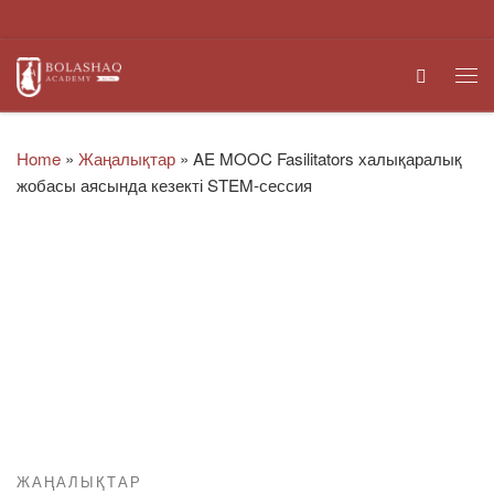
Skip to content
Search
Me
Home
»
Жаңалықтар
»
AE MOOC Fasilitators халықаралық
жобасы аясында кезекті STEM-сессия
ЖАҢАЛЫҚТАР