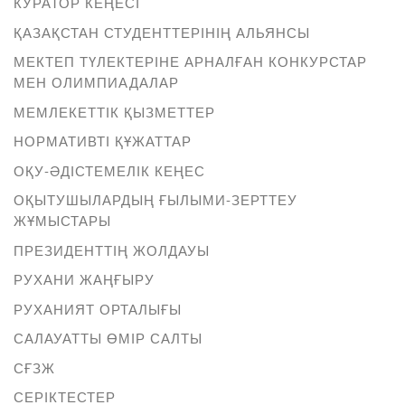
КУРАТОР КЕҢЕСІ
ҚАЗАҚСТАН СТУДЕНТТЕРІНІҢ АЛЬЯНСЫ
МЕКТЕП ТҮЛЕКТЕРІНЕ АРНАЛҒАН КОНКУРСТАР
МЕН ОЛИМПИАДАЛАР
МЕМЛЕКЕТТІК ҚЫЗМЕТТЕР
НОРМАТИВТІ ҚҰЖАТТАР
ОҚУ-ӘДІСТЕМЕЛІК КЕҢЕС
ОҚЫТУШЫЛАРДЫҢ ҒЫЛЫМИ-ЗЕРТТЕУ
ЖҰМЫСТАРЫ
ПРЕЗИДЕНТТІҢ ЖОЛДАУЫ
РУХАНИ ЖАҢҒЫРУ
РУХАНИЯТ ОРТАЛЫҒЫ
САЛАУАТТЫ ӨМІР САЛТЫ
СҒЗЖ
СЕРІКТЕСТЕР