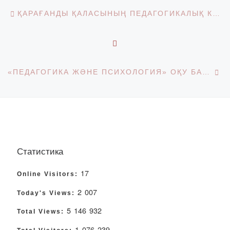
Post navigation
Previous post
ҚАРАҒАНДЫ ҚАЛАСЫНЫҢ ПЕДАГОГИКАЛЫҚ КОЛЛЕДЖДЕРІНДЕ «BOLASHAQ» АКАДЕМИЯСЫНЫҢ «ПЕДАГОГИКА ЖӘНЕ ПСИХОЛОГИЯ» БІЛІМ БЕРУ БАҒДАРЛАМАСЫ БОЙЫНША КӘСІПТІК ПРАКТИКАНЫҢ ҚОРЫТЫНДЫ КОНФЕРЕНЦИЯСЫ
BACK TO POST LIST
Ne
«ПЕДАГОГИКА ЖӘНЕ ПСИХОЛОГИЯ» ОҚУ БАҒДАРЛАМАСЫНЫҢ 4 КУРС СТУДЕНТТЕРІНІҢ ӨТКЕН ПРАКТИКАСЫНЫҢ ON-LINE РЕЖИМІНДЕГІ ҚОРЫТЫНДЫ КОНФЕРЕНЦИЯСЫ
Статистика
17
Online Visitors:
2 007
Today's Views:
5 146 932
Total Views:
1 076 239