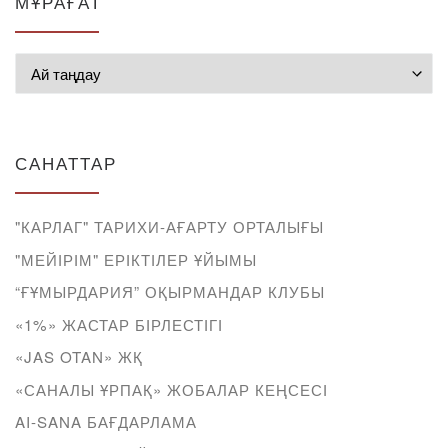
МҰРАҒАТ
Мұрағат
САНАТТАР
"КАРЛАГ" ТАРИХИ-АҒАРТУ ОРТАЛЫҒЫ
"МЕЙІРІМ" ЕРІКТІЛЕР ҰЙЫМЫ
“ҒҰМЫРДАРИЯ” ОҚЫРМАНДАР КЛУБЫ
«1%» ЖАСТАР БІРЛЕСТІГІ
«JAS OTAN» ЖҚ
«САНАЛЫ ҰРПАҚ» ЖОБАЛАР КЕҢСЕСІ
AI-SANA БАҒДАРЛАМА