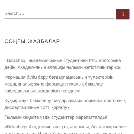
SEARCH
Se
СОҢҒЫ ЖАЗБАЛАР
«Bolashaq» академиясының студентінен PhD докторына
дейін: Академияның алғашқы ғылыми жетістігінің тарихы
Фармация білім беру бағдарламасының түлектерінің
медициналық және фармацевтикалық бақылау
кафедрасының өкілдерімен кездесуі
Құқықтану» білім беру бағдарламасы бойынша докторлық
диссертацияның сәтті қорғалуы
Ғылыми кеңесте үздік студенттер марапатталды!
«Bolashaq» Академиясының оқытушысы, белгілі журналист
және зерттеуші Мауен Хамзиннің мақаласы жарияланды