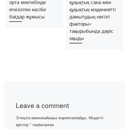
орта мектебінде
құқықтық сана мен
өткізілген кәсіби
құқықтық мәдениетті
бағдар жұмысы
дамытудың негізгі
факторы»
тақырыбында дәріс
оқыды
Leave a comment
Э-пошта мекенжайыңыз жарияланбайды.
Міндетті
өрістер
*
таңбаланған