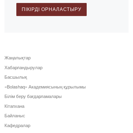
Жаңалықтар
Хабарландырулар
Басшылық
«Bolashaq» Академиясының құрылымы
Білім беру бағдарламалары
Кітапхана
Байланыс
Кафедралар