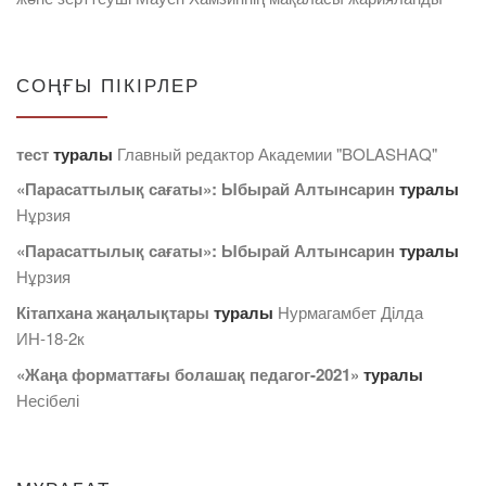
СОҢҒЫ ПІКІРЛЕР
тест
туралы
Главный редактор Академии "BOLASHAQ"
«Парасаттылық сағаты»: Ыбырай Алтынсарин
туралы
Нұрзия
«Парасаттылық сағаты»: Ыбырай Алтынсарин
туралы
Нұрзия
Кітапхана жаңалықтары
туралы
Нурмагамбет Дiлда
ИН-18-2к
«Жаңа форматтағы болашақ педагог-2021»
туралы
Несібелі