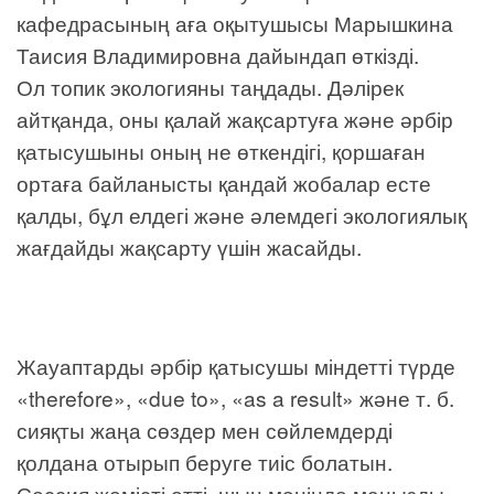
кафедрасының аға оқытушысы Марышкина
Таисия Владимировна дайындап өткізді.
Ол топик экологияны таңдады. Дәлірек
айтқанда, оны қалай жақсартуға және әрбір
қатысушыны оның не өткендігі, қоршаған
ортаға байланысты қандай жобалар есте
қалды, бұл елдегі және әлемдегі экологиялық
жағдайды жақсарту үшін жасайды.
Жауаптарды әрбір қатысушы міндетті түрде
«therefore», «due to», «as a result» және т. б.
сияқты жаңа сөздер мен сөйлемдерді
қолдана отырып беруге тиіс болатын.
Сессия жемісті өтті, шын мәнінде маңызды