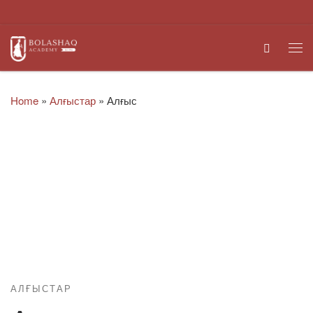
Skip to content
Search
Me
Home
»
Алғыстар
»
Алғыс
АЛҒЫСТАР