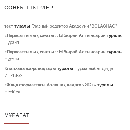
СОҢҒЫ ПІКІРЛЕР
тест
туралы
Главный редактор Академии "BOLASHAQ"
«Парасаттылық сағаты»: Ыбырай Алтынсарин
туралы
Нұрзия
«Парасаттылық сағаты»: Ыбырай Алтынсарин
туралы
Нұрзия
Кітапхана жаңалықтары
туралы
Нурмагамбет Дiлда
ИН-18-2к
«Жаңа форматтағы болашақ педагог-2021»
туралы
Несібелі
МҰРАҒАТ