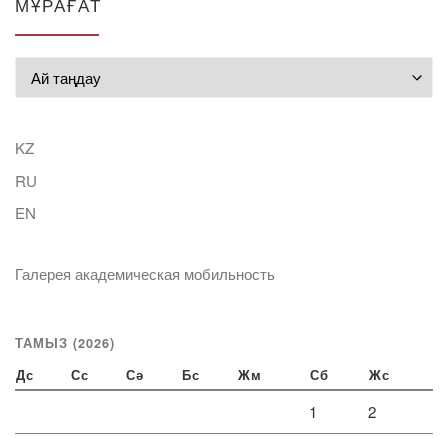
МҰРАҒАТ
Мұрағат
KZ
RU
EN
Галерея академическая мобильность
ТАМЫЗ (2026)
Дс
Сс
Сә
Бс
Жм
Сб
Жс
1
2