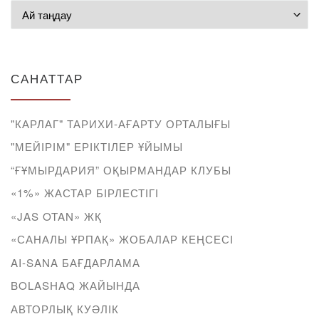
Мұрағат
САНАТТАР
"КАРЛАГ" ТАРИХИ-АҒАРТУ ОРТАЛЫҒЫ
"МЕЙІРІМ" ЕРІКТІЛЕР ҰЙЫМЫ
“ҒҰМЫРДАРИЯ” ОҚЫРМАНДАР КЛУБЫ
«1%» ЖАСТАР БІРЛЕСТІГІ
«JAS OTAN» ЖҚ
«САНАЛЫ ҰРПАҚ» ЖОБАЛАР КЕҢСЕСІ
AI-SANA БАҒДАРЛАМА
BOLASHAQ ЖАЙЫНДА
АВТОРЛЫҚ КУӘЛІК