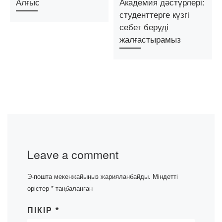
Алғыс
Академия дәстүрлері:
студенттерге күзгі
себет беруді
жалғастырамыз
Leave a comment
Э-пошта мекенжайыңыз жарияланбайды.
Міндетті
өрістер
*
таңбаланған
ПІКІР
*