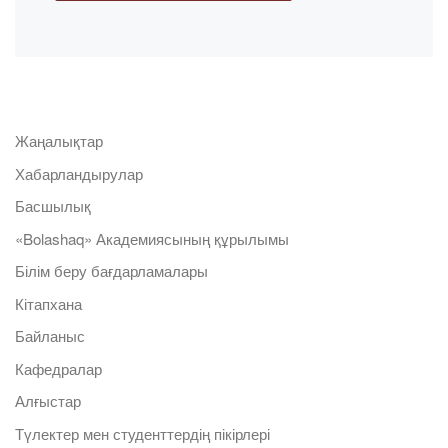
Жаңалықтар
Хабарландырулар
Басшылық
«Bolashaq» Академиясының құрылымы
Білім беру бағдарламалары
Кітапхана
Байланыс
Кафедралар
Алғыстар
Түлектер мен студенттердің пікірлері