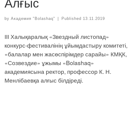
Алғыс
by
Академия "Bolashaq"
|
Published
13.11.2019
ІІІ Халықаралық «Звездный листопад»
конкурс-фестивалінің ұйымдастыру комитеті,
«балалар мен жасөспірімдер сарайы» КМҚК,
«Созвездие» ұжымы «Bolashaq»
академиясына ректор, профессор К. Н.
Менлібаевқа алғыс білдіреді.