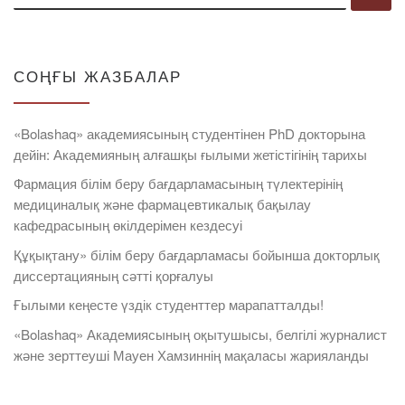
СОҢҒЫ ЖАЗБАЛАР
«Bolashaq» академиясының студентінен PhD докторына
дейін: Академияның алғашқы ғылыми жетістігінің тарихы
Фармация білім беру бағдарламасының түлектерінің
медициналық және фармацевтикалық бақылау
кафедрасының өкілдерімен кездесуі
Құқықтану» білім беру бағдарламасы бойынша докторлық
диссертацияның сәтті қорғалуы
Ғылыми кеңесте үздік студенттер марапатталды!
«Bolashaq» Академиясының оқытушысы, белгілі журналист
және зерттеуші Мауен Хамзиннің мақаласы жарияланды