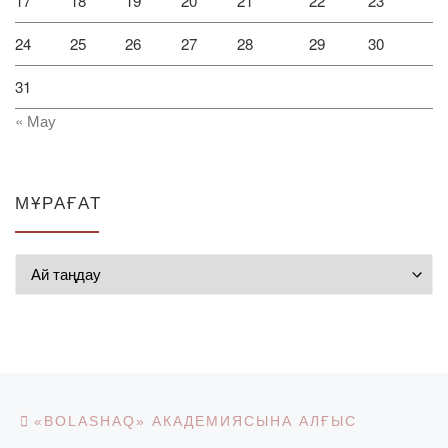
17
18
19
20
21
22
23
24
25
26
27
28
29
30
31
« Мау
МҰРАҒАТ
Мұрағат
Post navigation
Previous post
«BOLASHAQ» АКАДЕМИЯСЫНА АЛҒЫС