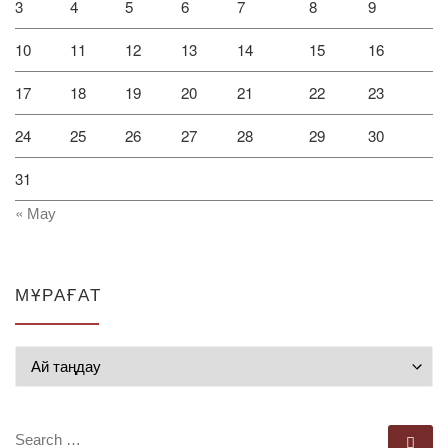
3
4
5
6
7
8
9
10
11
12
13
14
15
16
17
18
19
20
21
22
23
24
25
26
27
28
29
30
31
« Мау
МҰРАҒАТ
Мұрағат
SEARCH
Se