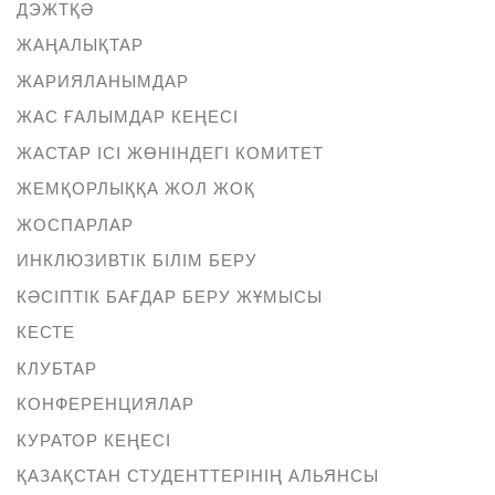
ДЭЖТҚӘ
ЖАҢАЛЫҚТАР
ЖАРИЯЛАНЫМДАР
ЖАС ҒАЛЫМДАР КЕҢЕСІ
ЖАСТАР ІСІ ЖӨНІНДЕГІ КОМИТЕТ
ЖЕМҚОРЛЫҚҚА ЖОЛ ЖОҚ
ЖОСПАРЛАР
ИНКЛЮЗИВТІК БІЛІМ БЕРУ
КӘСІПТІК БАҒДАР БЕРУ ЖҰМЫСЫ
КЕСТЕ
КЛУБТАР
КОНФЕРЕНЦИЯЛАР
КУРАТОР КЕҢЕСІ
ҚАЗАҚСТАН СТУДЕНТТЕРІНІҢ АЛЬЯНСЫ