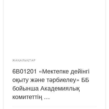
«Мектепке дейінгі оқыту және тәрбиелеу» ББ бойынша
Академиялық комитеттің отырысы өтті. Педагогика
кафедрасының меңгерушісі Абдрахманова Алуа
Сабитовна 2024-2025 оқу жылына арналған оқу жұмыс
жоспарын ұсынды. Алуа Сәбитовна білім беру
бағдарламасы мен құзыреттілік картасымен
таныстырды. ДОВ ББ Академиялық комитетінің жаңа
құрамымен таныстырды: Бегайдарова Айгүл […]
ЖАҢАЛЫҚТАР
6В01201 «Мектепке дейінгі
оқыту және тәрбиелеу» ББ
бойынша Академиялық
комитеттің …