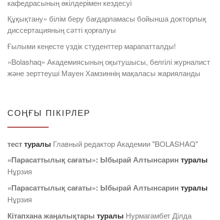
кафедрасының өкілдерімен кездесуі
Құқықтану» білім беру бағдарламасы бойынша докторлық
диссертацияның сәтті қорғалуы
Ғылыми кеңесте үздік студенттер марапатталды!
«Bolashaq» Академиясының оқытушысы, белгілі журналист
және зерттеуші Мауен Хамзиннің мақаласы жарияланды
СОҢҒЫ ПІКІРЛЕР
тест
туралы
Главный редактор Академии "BOLASHAQ"
«Парасаттылық сағаты»: Ыбырай Алтынсарин
туралы
Нұрзия
«Парасаттылық сағаты»: Ыбырай Алтынсарин
туралы
Нұрзия
Кітапхана жаңалықтары
туралы
Нурмагамбет Дiлда