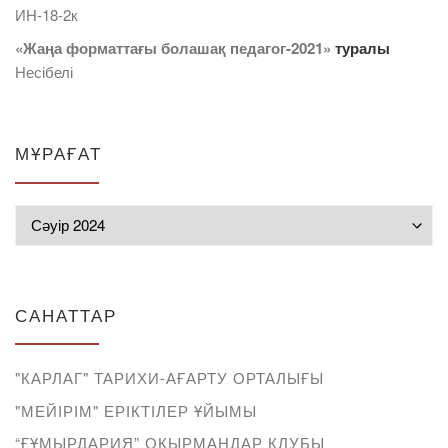
ИН-18-2к
«Жаңа форматтағы болашақ педагог-2021»
туралы
Несібелі
МҰРАҒАТ
Мұрағат
САНАТТАР
"КАРЛАГ" ТАРИХИ-АҒАРТУ ОРТАЛЫҒЫ
"МЕЙІРІМ" ЕРІКТІЛЕР ҰЙЫМЫ
“ҒҰМЫРДАРИЯ” ОҚЫРМАНДАР КЛУБЫ