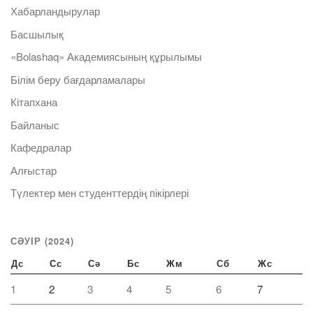
Хабарландырулар
Басшылық
«Bolashaq» Академиясының құрылымы
Білім беру бағдарламалары
Кітапхана
Байланыс
Кафедралар
Алғыстар
Түлектер мен студенттердің пікірлері
СӘУІР (2024)
Дс
Сс
Сә
Бс
Жм
Сб
Жс
1
2
3
4
5
6
7