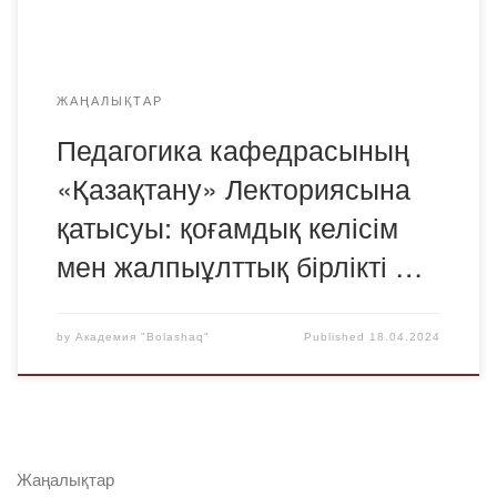
Шанай Назипа Ыдырысқызы және республикалық «Заң»
газетінің парламенттік […]
ЖАҢАЛЫҚТАР
Педагогика кафедрасының
«Қазақтану» Лекториясына
қатысуы: қоғамдық келісім
мен жалпыұлттық бірлікті …
by
Академия "Bolashaq"
Published
18.04.2024
Жаңалықтар