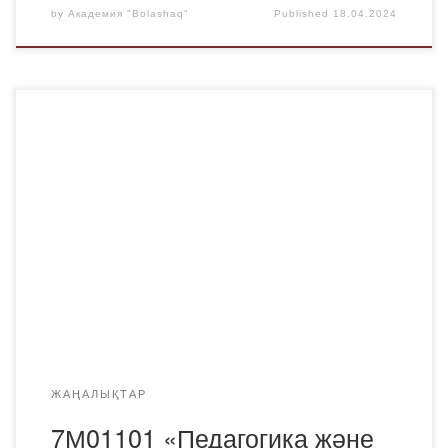
by
Академия "Bolashaq"
Published
18.04.2024
2024 жылғы 17 сәуірде «Педагогика және психология»
(Магистратура) 7М01101 ББ-ға 2024-2025 оқу жылына
қабылдау үшін білім беру бағдарламасын әзірлеу
бойынша кафедра Академиялық комитетінің отырысы
өтті. ББ талқылауына педагогика кафедрасының ПОҚ,
Академиялық комитет мүшелерімен, академияның
құрылымдық бөлімшелерінің басшыларымен бірге
жұмыс берушілер, магистранттар, түлектер, сондай-ақ,
Қарағанды «Өрлеу»филиалының өкілі, «Педагогика
және пәндік әдістер» […]
ЖАҢАЛЫҚТАР
7М01101 «Педагогика және