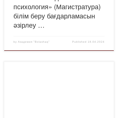
психология» (Магистратура)
білім беру бағдарламасын
әзірлеу …
by
Академия "Bolashaq"
Published
18.04.2024
2024 жылғы 16 сәуірде сағат 11.00-де А.Сағынов
атындағы Қарағанды техникалық университетінде
Қоғамдық келісім мен жалпыұлттық бірліктің
қазақстандық моделін насихаттау мақсатында
«Қазақтану» дәрісханасы өтті. Осыған байланысты, іс-
шарада ҚР Президенті жанындағы Әйелдер істері және
отбасылық-демографиялық саясат жөніндегі ұлттық
комиссияның мүшесі, ҚХА Аналар кеңесінің төрағасы