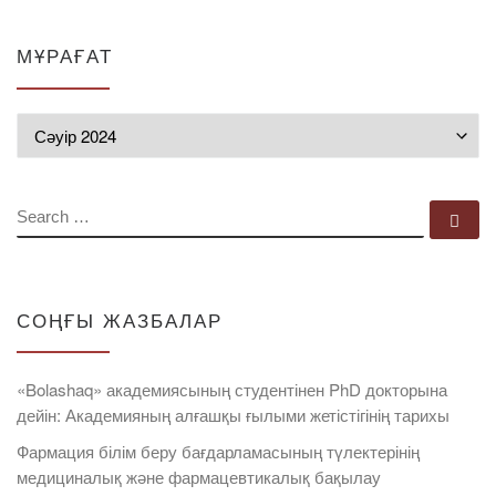
МҰРАҒАТ
Мұрағат
SEARCH
Se
СОҢҒЫ ЖАЗБАЛАР
«Bolashaq» академиясының студентінен PhD докторына
дейін: Академияның алғашқы ғылыми жетістігінің тарихы
Фармация білім беру бағдарламасының түлектерінің
медициналық және фармацевтикалық бақылау