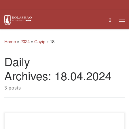
Skip to content
Search
Me
Home
»
2024
»
Сәуір
»
18
Daily
Archives:
18.04.2024
3 posts
2024 жылғы 18 сәуірде Skype платформасында 6В01201