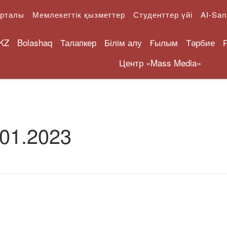
орталы
Мемлекеттік қызметтер
Студенттер үйі
AI-San
KZ
Bolashaq
Талапкер
Білім алу
Ғылым
Тәрбие
Центр «Mass Media»
.01.2023