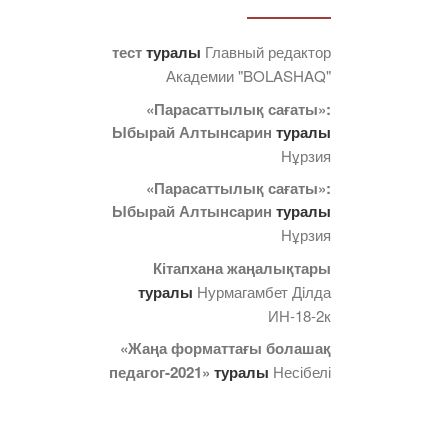
тест
туралы
Главный редактор
Академии "BOLASHAQ"
«Парасаттылық сағаты»:
Ыбырай Алтынсарин
туралы
Нұрзия
«Парасаттылық сағаты»:
Ыбырай Алтынсарин
туралы
Нұрзия
Кітапхана жаңалықтары
туралы
Нурмагамбет Дiлда
ИН-18-2к
«Жаңа форматтағы болашақ
педагог-2021»
туралы
Несібелі