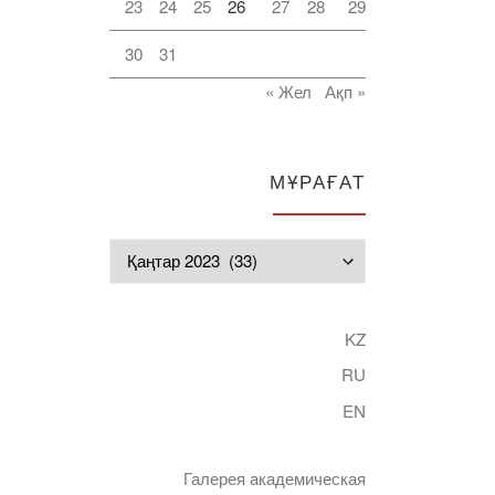
23
24
25
26
27
28
29
30
31
« Жел
Ақп »
МҰРАҒАТ
Мұрағат
KZ
RU
EN
Галерея академическая