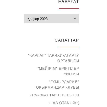
МҰРАҒАТ
Мұрағат
САНАТТАР
"КАРЛАГ" ТАРИХИ-АҒАРТУ
ОРТАЛЫҒЫ
"МЕЙІРІМ" ЕРІКТІЛЕР
ҰЙЫМЫ
“ҒҰМЫРДАРИЯ”
ОҚЫРМАНДАР КЛУБЫ
«1%» ЖАСТАР БІРЛЕСТІГІ
«JAS OTAN» ЖҚ