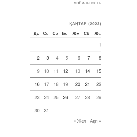
мобильность
ҚАҢТАР (2023)
Дс
Сс
Сә
Бс
Жм
Сб
Жс
1
2
3
4
5
6
7
8
9
10
11
12
13
14
15
16
17
18
19
20
21
22
23
24
25
26
27
28
29
30
31
« Жел
Ақп »