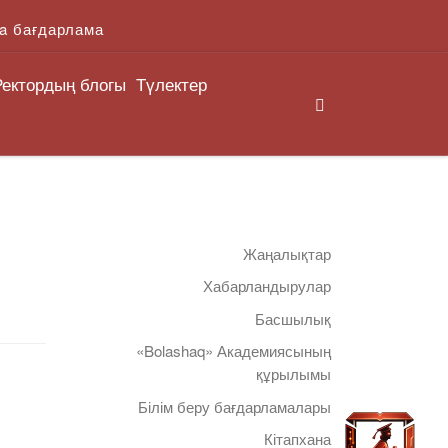
a бағдарлама
Ректордың блогы
Түлектер
Search
Жаңалықтар
Хабарландырулар
Басшылық
«Bolashaq» Академиясының
құрылымы
Білім беру бағдарламалары
Кітапхана