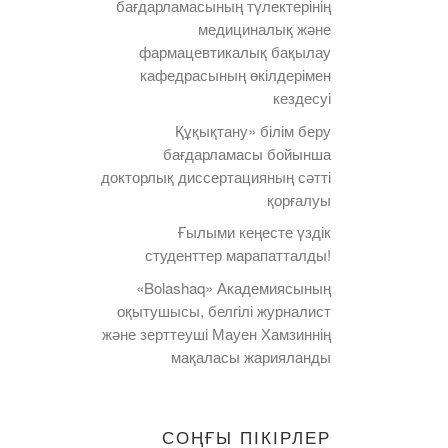
бағдарламасының түлектерінің
медициналық және
фармацевтикалық бақылау
кафедрасының өкілдерімен
кездесуі
Құқықтану» білім беру
бағдарламасы бойынша
докторлық диссертацияның сәтті
қорғалуы
Ғылыми кеңесте үздік
студенттер марапатталды!
«Bolashaq» Академиясының
оқытушысы, белгілі журналист
және зерттеуші Мауен Хамзиннің
мақаласы жарияланды
СОҢҒЫ ПІКІРЛЕР