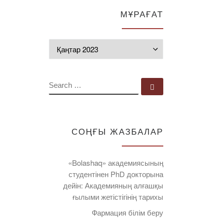
МҰРАҒАТ
Мұрағат
SEARCH
Search …
СОҢҒЫ ЖАЗБАЛАР
«Bolashaq» академиясының
студентінен PhD докторына
дейін: Академияның алғашқы
ғылыми жетістігінің тарихы
Фармация білім беру