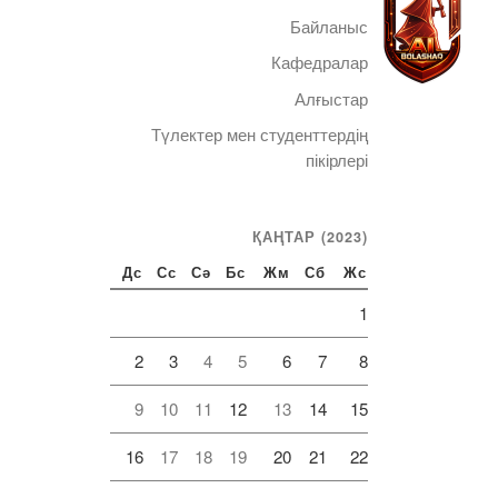
Байланыс
Кафедралар
Алғыстар
Түлектер мен студенттердің
Telegram
пікірлері
ҚАҢТАР (2023)
Дс
Сс
Сә
Бс
Жм
Сб
Жс
1
2
3
4
5
6
7
8
9
10
11
12
13
14
15
16
17
18
19
20
21
22