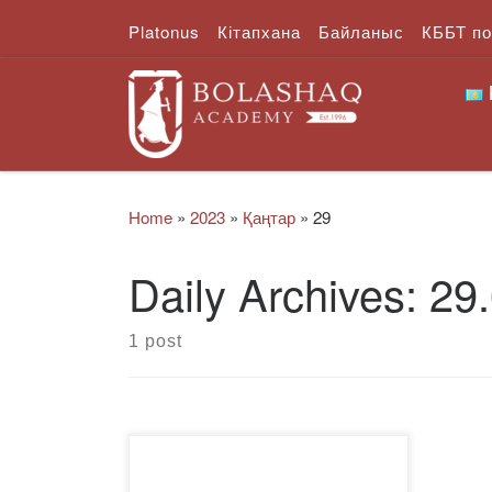
Platonus
Кітапхана
Байланыс
КББТ п
Skip to content
Home
»
2023
»
Қаңтар
»
29
Daily Archives:
29
1 post
Қарағанды қаласы,