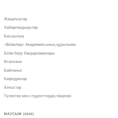
Жаңалықтар
Хабарландырулар
Басшылық
«Bolashaq» Академиясының құрылымы
Білім беру бағдарламалары
Кітапхана
Байланыс
Кафедралар
Алғыстар
Түлектер мен студенттердің пікірлері
МАУСЫМ (2020)