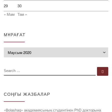
29
30
« Мам
Там »
МҰРАҒАТ
Мұрағат
SEARCH
Se
СОҢҒЫ ЖАЗБАЛАР
«Bolashaq» академиясының студентінен PhD докторына