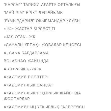
"КАРЛАГ" ТАРИХИ-АҒАРТУ ОРТАЛЫҒЫ
"МЕЙІРІМ" ЕРІКТІЛЕР ҰЙЫМЫ
“ҒҰМЫРДАРИЯ” ОҚЫРМАНДАР КЛУБЫ
«1%» ЖАСТАР БІРЛЕСТІГІ
«JAS OTAN» ЖҚ
«САНАЛЫ ҰРПАҚ» ЖОБАЛАР КЕҢСЕСІ
AI-SANA БАҒДАРЛАМА
BOLASHAQ ЖАЙЫНДА
АВТОРЛЫҚ КУӘЛІК
АКАДЕМИЯ ЕСЕПТЕРІ
АКАДЕМИЯЛЫҚ САЯСАТ
АКАДЕМИЯЛЫҚ ҰТҚЫРЛЫҚ ЖАЙЫНДА
ЖОСПАРЛАР
АКАДЕМИЯНЫҢ ҰТҚЫРЛЫҚ ГАЛЕРЕЯСЫ