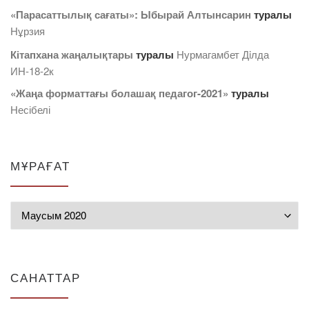
«Парасаттылық сағаты»: Ыбырай Алтынсарин
туралы
Нұрзия
Кітапхана жаңалықтары
туралы
Нурмагамбет Дiлда
ИН-18-2к
«Жаңа форматтағы болашақ педагог-2021»
туралы
Несібелі
МҰРАҒАТ
Мұрағат
САНАТТАР