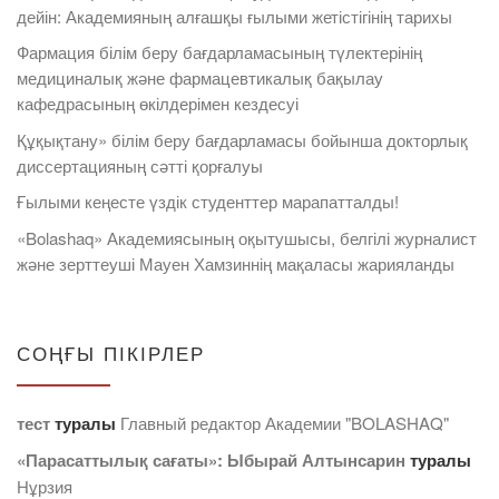
дейін: Академияның алғашқы ғылыми жетістігінің тарихы
Фармация білім беру бағдарламасының түлектерінің
медициналық және фармацевтикалық бақылау
кафедрасының өкілдерімен кездесуі
Құқықтану» білім беру бағдарламасы бойынша докторлық
диссертацияның сәтті қорғалуы
Ғылыми кеңесте үздік студенттер марапатталды!
«Bolashaq» Академиясының оқытушысы, белгілі журналист
және зерттеуші Мауен Хамзиннің мақаласы жарияланды
СОҢҒЫ ПІКІРЛЕР
тест
туралы
Главный редактор Академии "BOLASHAQ"
«Парасаттылық сағаты»: Ыбырай Алтынсарин
туралы
Нұрзия