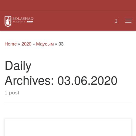
Skip to content
Search
Me
Home
»
2020
»
Маусым
»
03
Daily
Archives:
03.06.2020
1 post
?Санитарлық-эпидемиологиялық талаптар қатаң