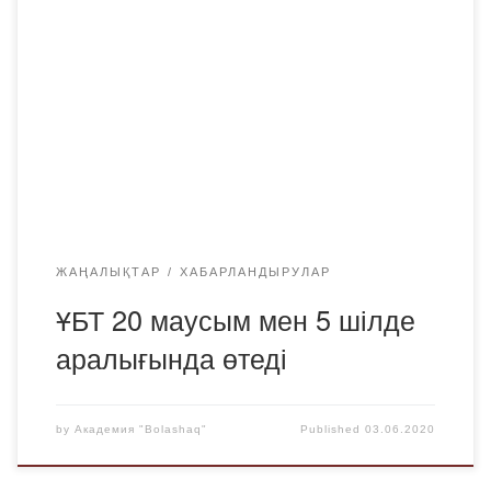
сақталады. ?ҰБТ 5 пән (3 міндетті және 2 бейіндік)
бойынша қағаз жүзінде өткізіледі. Тест
тапсырмаларының саны – 120. Ең жоғары балл – 140. ?
Жаңашылдықтар:– Тұлғаның бет-әлпетін тану көмегімен
(Face ID) сәйкестендіру;– Электрондық сертификат және
білім беру грантын тағайындау туралы электрондық
куәлік;– SAT, ACТ және IB халықаралық стандартталған
[…]
ЖАҢАЛЫҚТАР
ХАБАРЛАНДЫРУЛАР
ҰБТ 20 маусым мен 5 шілде
аралығында өтеді
by
Академия "Bolashaq"
Published
03.06.2020