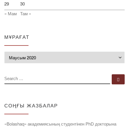
29
30
« Мам
Там »
МҰРАҒАТ
Мұрағат
SEARCH
Se
СОҢҒЫ ЖАЗБАЛАР
«Bolashaq» академиясының студентінен PhD докторына