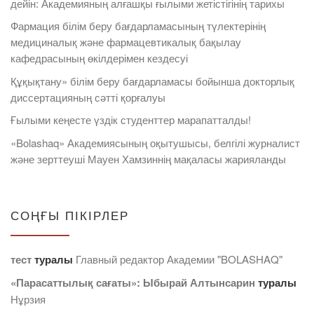
дейін: Академияның алғашқы ғылыми жетістігінің тарихы
Фармация білім беру бағдарламасының түлектерінің
медициналық және фармацевтикалық бақылау
кафедрасының өкілдерімен кездесуі
Құқықтану» білім беру бағдарламасы бойынша докторлық
диссертацияның сәтті қорғалуы
Ғылыми кеңесте үздік студенттер марапатталды!
«Bolashaq» Академиясының оқытушысы, белгілі журналист
және зерттеуші Мауен Хамзиннің мақаласы жарияланды
СОҢҒЫ ПІКІРЛЕР
тест
туралы
Главный редактор Академии "BOLASHAQ"
«Парасаттылық сағаты»: Ыбырай Алтынсарин
туралы
Нұрзия