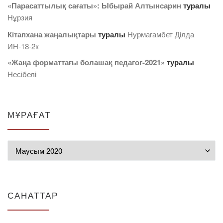
«Парасаттылық сағаты»: Ыбырай Алтынсарин
туралы
Нұрзия
Кітапхана жаңалықтары
туралы
Нурмагамбет Дiлда
ИН-18-2к
«Жаңа форматтағы болашақ педагог-2021»
туралы
Несібелі
МҰРАҒАТ
Мұрағат
САНАТТАР