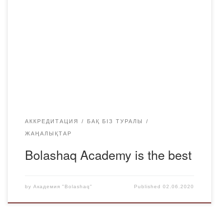
ның іріктеуіне қатысып келеді. Академия жыл сайын
түрлі рейтингтерге қатысып тұрады. Бұл қоғамға жоғары
оқу орны туралы ақпарат алуға және талапкерлер мен
олардың ата-аналарына, жұмыс берушілерге шешім
қабылдау үшін, сыртқы ортадан өз қызметіне баға алуға
мүмкіндік береді. Білім беру сапасын қамтамасыз ету
жөніндегі Тәуелсіз […]
АККРЕДИТАЦИЯ
БАҚ БІЗ ТУРАЛЫ
ЖАҢАЛЫҚТАР
Bolashaq Academy is the best
by
Академия "Bolashaq"
Published
02.06.2020