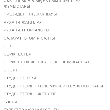
ОҚЫТУШЫЛАРДЫҢ ҒЫЛЫМИ-ЗЕРТТЕУ
ЖҰМЫСТАРЫ
ПРЕЗИДЕНТТІҢ ЖОЛДАУЫ
РУХАНИ ЖАҢҒЫРУ
РУХАНИЯТ ОРТАЛЫҒЫ
САЛАУАТТЫ ӨМІР САЛТЫ
СҒЗЖ
СЕРІКТЕСТЕР
СЕРІКТЕСТІК ЖӨНІНДЕГІ КЕЛІСІМШАРТТАР
СПОРТ
СТУДЕНТТЕР ҮЙІ
СТУДЕНТТЕРДІҢ ҒЫЛЫМИ-ЗЕРТТЕУ ЖҰМЫСТАРЫ
СТУДЕНТТЕРДІҢ ЖЕТІСТІГІ
ТӘРБИЕ
ТҮЛЕКТЕР ҚАУЫМДАСТЫҒЫ