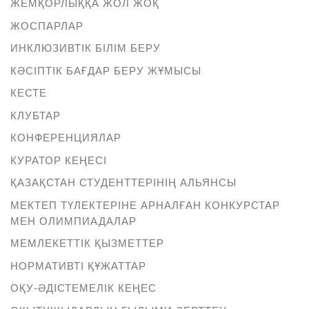
ЖЕМҚОРЛЫҚҚА ЖОЛ ЖОҚ
ЖОСПАРЛАР
ИНКЛЮЗИВТІК БІЛІМ БЕРУ
КӘСІПТІК БАҒДАР БЕРУ ЖҰМЫСЫ
КЕСТЕ
КЛУБТАР
КОНФЕРЕНЦИЯЛАР
КУРАТОР КЕҢЕСІ
ҚАЗАҚСТАН СТУДЕНТТЕРІНІҢ АЛЬЯНСЫ
МЕКТЕП ТҮЛЕКТЕРІНЕ АРНАЛҒАН КОНКУРСТАР
МЕН ОЛИМПИАДАЛАР
МЕМЛЕКЕТТІК ҚЫЗМЕТТЕР
НОРМАТИВТІ ҚҰЖАТТАР
ОҚУ-ӘДІСТЕМЕЛІК КЕҢЕС