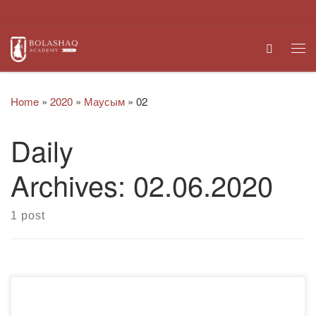
Skip to content
Search
Me
Home
»
2020
»
Маусым
»
02
Daily
Archives:
02.06.2020
1 post
«Bolashaq» академиясы көп жылдан бері еліміздің ЖОО-