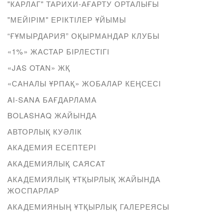
"КАРЛАГ" ТАРИХИ-АҒАРТУ ОРТАЛЫҒЫ
"МЕЙІРІМ" ЕРІКТІЛЕР ҰЙЫМЫ
“ҒҰМЫРДАРИЯ” ОҚЫРМАНДАР КЛУБЫ
«1%» ЖАСТАР БІРЛЕСТІГІ
«JAS OTAN» ЖҚ
«САНАЛЫ ҰРПАҚ» ЖОБАЛАР КЕҢСЕСІ
AI-SANA БАҒДАРЛАМА
BOLASHAQ ЖАЙЫНДА
АВТОРЛЫҚ КУӘЛІК
АКАДЕМИЯ ЕСЕПТЕРІ
АКАДЕМИЯЛЫҚ САЯСАТ
АКАДЕМИЯЛЫҚ ҰТҚЫРЛЫҚ ЖАЙЫНДА
ЖОСПАРЛАР
АКАДЕМИЯНЫҢ ҰТҚЫРЛЫҚ ГАЛЕРЕЯСЫ