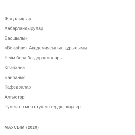
Жаңалықтар
Хабарландырулар
Басшылық
«Bolashaq» Академиясының құрылымы
Білім беру бағдарламалары
Кітапхана
Байланыс
Кафедралар
Алғыстар
Түлектер мен студенттердің пікірлері
МАУСЫМ (2020)