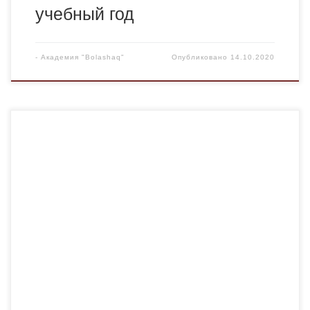
учебный год
-
Академия "Bolashaq"
Опубликовано
14.10.2020
НИЦ «Руханият» Академии «Bolashaq» для научно-
исследовательской и краеведческой работы со
студенческой молодежью З.Г.Рыбецкой была подарена
книга-альбом «Где солнце в полнеба», где через призму
жизни известного скульптора и фотографа
Н.О.Рыбецкого (1913-1975) отражена история
Караганды. Презентация книги состоялась 12 октября
2020 года в Карагандинском областном музее
изобразительного искусства. Первым автором-
составителем этого уникального […]