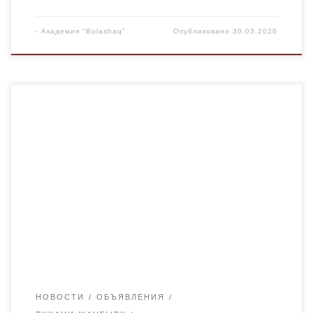
-
Академия "Bolashaq"
Опубликовано
30.03.2020
Приглашаем студентов всех образовательных программ
принять участие в конкурсе буктрейлеров, проводимом в
рамках государственной программы «Рухани жаңғыру»
— «Новое гуманитарное знание. 100 новых учебников
на казахском языке». Положение о конкурсе
прилагается:
НОВОСТИ
ОБЪЯВЛЕНИЯ