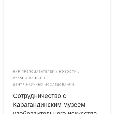
Директор НИЦ «Руханият» Академии «Bolashaq» А.У.
Аупенова в рамках сотрудничества с Карагандинским
музеем изобразительного искусства 17 января 2020 года
приняла участие в открытии выставки картин и
презентации книги-альбома «Обнимаю вас Сердцем.
Творчество и деятельность Карипбека Куюкова». Книга
издана в рамках программы «Рухани жаңғыру» и
рассказывает о творчестве и общественной
деятельности […]
НИР ПРЕПОДАВАТЕЛЕЙ
НОВОСТИ
РУХАНИ ЖАҢҒЫРУ
ЦЕНТР НАУЧНЫХ ИССЛЕДОВАНИЙ
Сотрудничество с
Карагандинским музеем
изобразительного искусства