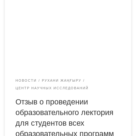
Учебная литература является не только инструментом в
руках педагога, учебник может задать новое
направление учебного процесса. 13 октября 2020 года
кафедра Иностранных языков и межкультурной
коммуникации Академии «Bolashaq» совместно с НИЦ
«Руханият» провела обсуждение книги Стивена Пинкера
«Язык как инстинкт» в рамках специального проекта
«Новое гуманитарное знание. 100 новых учебников […]
НОВОСТИ
РУХАНИ ЖАҢҒЫРУ
ЦЕНТР НАУЧНЫХ ИССЛЕДОВАНИЙ
Отзыв о проведении
образовательного лектория
для студентов всех
образовательных программ