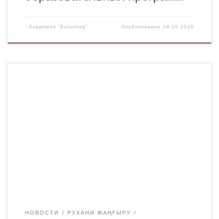
-
Академия "Bolashaq"
Опубликовано
19.10.2020
В рамках программы «Рухани Жаңғыру» реализуются
мероприятия по трем направлениям: — Развитие
личности. — Национальная идентичность и
международное позиционирование. — Развитие
государства, гражданского общества и местных
сообществ. Со стороны Министерства информации и
общественного развития Республики Казахстан (МИОР
РК) внесены предложения по новым 4 спецпроектам к
13-ти действующим. Такие спецпроекты, как […]
НОВОСТИ
РУХАНИ ЖАҢҒЫРУ