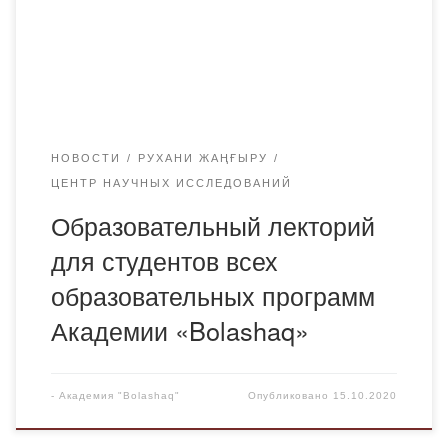
новых учебников на казахском языке» в рамках
государственной программы «Рухани Жаңғыру». Стивен
Пинкер — один из самых передовых […]
НОВОСТИ
РУХАНИ ЖАҢҒЫРУ
ЦЕНТР НАУЧНЫХ ИССЛЕДОВАНИЙ
Образовательный лекторий
для студентов всех
образовательных программ
Академии «Bolashaq»
-
Академия "Bolashaq"
Опубликовано
15.10.2020