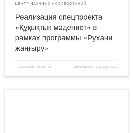
ЦЕНТР НАУЧНЫХ ИССЛЕДОВАНИЙ
Реализация спецпроекта
«Құқықтық мәдениет» в
рамках программы «Рухани
жаңғыру»
-
Академия "Bolashaq"
Опубликовано
16.10.2020
13 октября 2020 года кафедра Иностранных языков и
межкультурной коммуникации Академии «Bolashaq»
совместно с НИЦ «Руханият» провела обсуждение книги
Стивена Пинкера «Язык как инстинкт» в рамках
специального проекта «Новое гуманитарное знание. 100