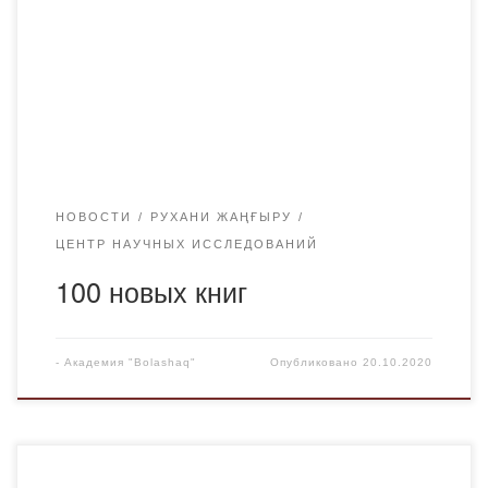
библиотека Академии «Bolashaq» пополнилась новой
литературой. Библиотека приглашает читателей по
адресу: улица Абая, дом 17. Э 64 Эндрюс H.Азаматтық
ic жүргізу: Coт өндірісі. I том: l-кітап. Алматы: «Ұлттық
аударма бюросы» қоғамдық коры, […]
НОВОСТИ
РУХАНИ ЖАҢҒЫРУ
ЦЕНТР НАУЧНЫХ ИССЛЕДОВАНИЙ
100 новых книг
-
Академия "Bolashaq"
Опубликовано
20.10.2020