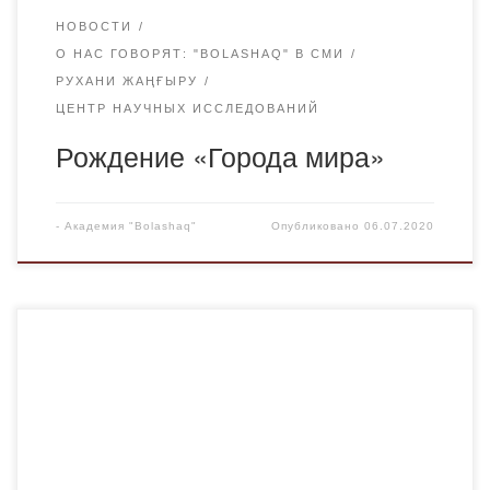
НОВОСТИ
О НАС ГОВОРЯТ: "BOLASHAQ" В СМИ
РУХАНИ ЖАҢҒЫРУ
ЦЕНТР НАУЧНЫХ ИССЛЕДОВАНИЙ
Рождение «Города мира»
-
Академия "Bolashaq"
Опубликовано
06.07.2020
12 апреля 2020 года исполняется три года с начала
реализации программы модернизации общественного
сознания «Рухани жаңғыру». Наше общество на
современном этапе меняется. Придается огромное
внимание таким вопросам как воспитание и развитие
личности, взращивание у молодежи таких качеств, как