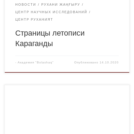
НОВОСТИ
РУХАНИ ЖАҢҒЫРУ
ЦЕНТР НАУЧНЫХ ИССЛЕДОВАНИЙ
ЦЕНТР РУХАНИЯТ
Страницы летописи
Караганды
-
Академия "Bolashaq"
Опубликовано
14.10.2020
В настоящее время в Республике Казахстан действует
17 спецпроектов, которые направлены на реализацию
приоритетных направлений программы «Рухани
жаңғыру». В 2020 году Правительством Республики
Казахстан инициировано принятие еще 4 новых
проектов к 13-ти действующим, направленных на