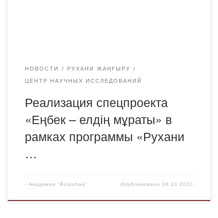
воспитание прагматизма, рациональных навыков,
пропаганду духовного наследия, популяризации
примеров казахстанцев, добившихся успеха благодаря
упорному труду. […]
НОВОСТИ
РУХАНИ ЖАҢҒЫРУ
ЦЕНТР НАУЧНЫХ ИССЛЕДОВАНИЙ
Реализация спецпроекта
«Еңбек – елдің мұраты» в
рамках программы «Рухани
…
-
Академия "Bolashaq"
Опубликовано
06.10.2020