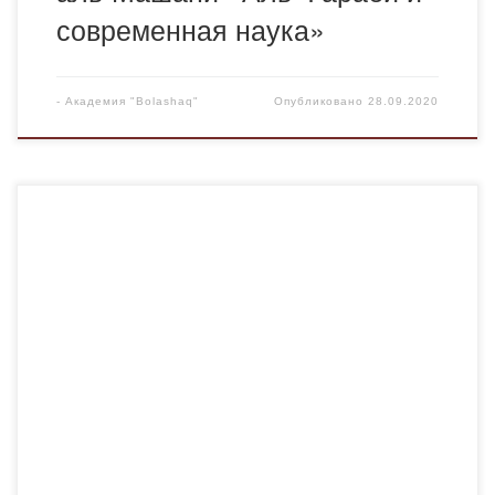
современная наука»
-
Академия "Bolashaq"
Опубликовано
28.09.2020
Областная газета «Индустриальная Караганда»
опубликовала интервью с директором научно-
исследовательского центра «Руханият» Аупеной Алией
Укужановной, посвященное государственному
празднику- Дню столицы Республики Казахстан. Столица
нашего государства сегодня — это один из динамично
развивающихся экономических, политических и
интеллектуальных центров не только регионального и
евразийского, но и в некоторых аспектах — мирового
масштаба. Решение […]