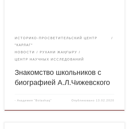
ученых, которые когда-то проживали в домах с № 1 до №
17 этой улицы. […]
ИСТОРИКО-ПРОСВЕТИТЕЛЬСКИЙ ЦЕНТР
"КАРЛАГ"
НОВОСТИ
РУХАНИ ЖАҢҒЫРУ
ЦЕНТР НАУЧНЫХ ИССЛЕДОВАНИЙ
Знакомство школьников с
биографией А.Л.Чижевского
-
Академия "Bolashaq"
Опубликовано
13.02.2020