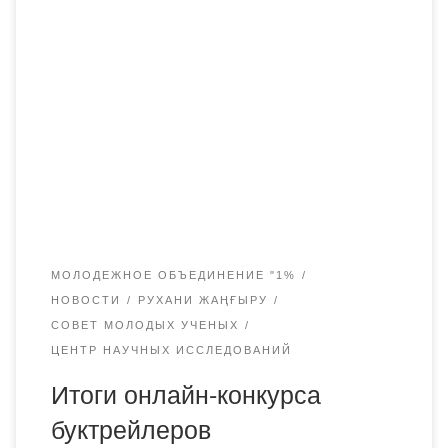
В Академии «Bolashaq» подведены итоги онлайн-
конкурса буктрейлеров, проведенного в рамках
государственной программы «Рухани жаңғыру» по
направлению «Новое гуманитарное знание. 100 новых
учебников на казахском языке». Организаторами
конкурса выступили Совет молодых ученых,
молодежное объединение «1%» и НИЦ «Руханият».
Цели и задачи Конкурса: — популяризация книг и чтения
среди студентов ЧУ Академия […]
МОЛОДЕЖНОЕ ОБЪЕДИНЕНИЕ "1%
НОВОСТИ
РУХАНИ ЖАҢҒЫРУ
СОВЕТ МОЛОДЫХ УЧЕНЫХ
ЦЕНТР НАУЧНЫХ ИССЛЕДОВАНИЙ
Итоги онлайн-конкурса
буктрейлеров