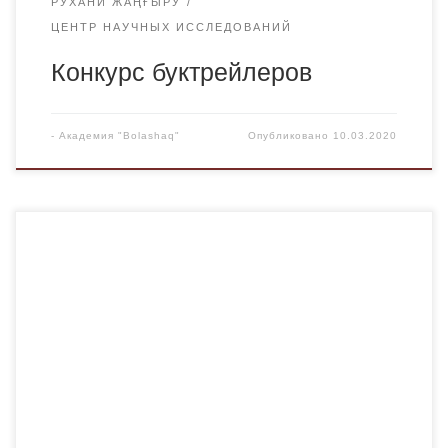
РУХАНИ ЖАҢҒЫРУ
ЦЕНТР НАУЧНЫХ ИССЛЕДОВАНИЙ
Конкурс буктрейлеров
-
Академия "Bolashaq"
Опубликовано
10.03.2020
Приглашаем студентов всех образовательных программ
принять участие в конкурсе буктрейлеров, проводимом в
рамках государственной программы «Рухани жаңғыру»
— «Новое гуманитарное знание. 100 новых учебников
на казахском языке». Положение о конкурсе
прилагается: BOLASHAQ-академия-буктрейлер-
БАЙҚАУ-ЕРЕЖЕ