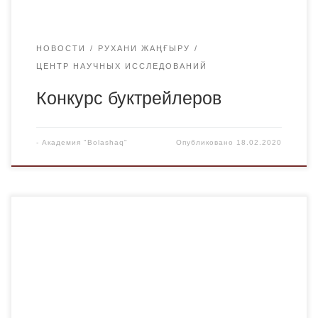
НОВОСТИ
РУХАНИ ЖАҢҒЫРУ
ЦЕНТР НАУЧНЫХ ИССЛЕДОВАНИЙ
Конкурс буктрейлеров
-
Академия "Bolashaq"
Опубликовано
18.02.2020
13 февраля 2020 года ученики 6“Б” класса КГУ
«Гимназия № 1» Караганды побывали на пешей
экскурсии «Заповедные места улицы Ленина». Эта
экскурсия была организована учителем краеведения
гимназии Таловской Мариной Юрьевной. Она
рассказывала учащимся об известных личностях,