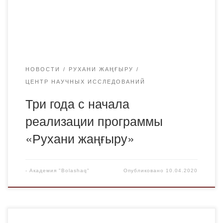
конкурентоспособность, открытость сознания, культ
знаний, прагматизм, понимание вклада ресурсов в
человеческий капитал. […]
НОВОСТИ
РУХАНИ ЖАҢҒЫРУ
ЦЕНТР НАУЧНЫХ ИССЛЕДОВАНИЙ
Три года с начала
реализации программы
«Рухани жаңғыру»
-
Академия "Bolashaq"
Опубликовано
10.04.2020