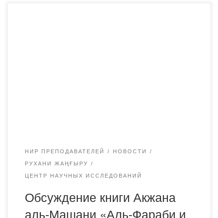
Цикл мероприятий, посвященных 1150-летию Аль-
Фараби в Академии «Bolashaq» с 15 сентября 2020 года
открыло обсуждение книги Акжана аль-Машани «Аль-
Фараби и современная наука». Акжан Жаксыбекулы
Машанов(1906-1997) — уроженец Карагандинской
области, геолог-маркшейдер, основатель и организатор
казахстанской школы геомехаников (геомеханика —
механика горных пород), доктор геолого-
минералогических наук, профессор, академик Академии
наук Казахской ССР, […]
НИР ПРЕПОДАВАТЕЛЕЙ
НОВОСТИ
РУХАНИ ЖАҢҒЫРУ
ЦЕНТР НАУЧНЫХ ИССЛЕДОВАНИЙ
Обсуждение книги Акжана
аль-Машани «Аль-Фараби и