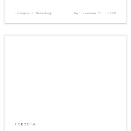
-
Академия "Bolashaq"
Опубликовано
29.09.2020
Уважаемые коллеги, студенты и выпускники! Сердечно
поздравляю Вас с 25-летием Болашака! Желаю нашему
вузу процветания, достижения новых высот! Я горда
тем, что на протяжении более 20 лет вносила свою
лепту в становление и развитие вуза. Шаг за шагом во
главе с Нурланом Оранбасаровичем, вдохновленные
его идеями и стремлением, мы- команда […]
НОВОСТИ