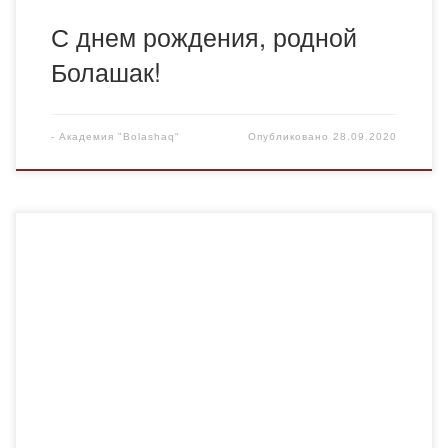
С днем рождения, родной
Болашак!
-
Академия "Bolashaq"
Опубликовано
28.09.2020
2020 жылдың қыркүйектің 25 жұлдызында «Bolashaq»
Академиясына 25 жыл болды. Өзіміздің 4 жыл бойы
оқыған, алтын ұя «Bolashaq» академиямызды 25 жыл
толуымен шын жүректен құтттықтаймыз. «Bolashaq»
академиясы 1995 жылы құрылып, 2007 жылы –
Қазақстандағы ең ірі, жеке меншік білім ортасына
айналды. «Bolashaq» академиясы 2007-2015 жылға
дейін «Болашақ» университеті атағында болды. 2015 […]