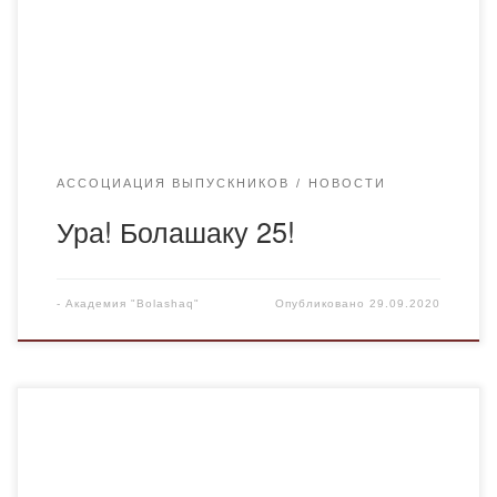
Интеллектуальной Школе г.Караганды. Наш вуз
постоянно держит связь с выпускниками. Недавно я
посетила стены любимой Академии, где я в […]
АССОЦИАЦИЯ ВЫПУСКНИКОВ
НОВОСТИ
Ура! Болашаку 25!
-
Академия "Bolashaq"
Опубликовано
29.09.2020
Поступил на учебу в Болашак в далеком 2006 году.
Размышляя о своей профессии, я решил стать юристом,
поскольку имел представление, в чем заключается эта