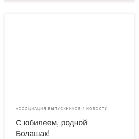
Для меня ценны все дни, проведенные в стенах родного
Болашака, здесь я научилась радоваться удачам и
извлекать уроки из неудач. С большой теплотой
вспоминаю всех преподавателей, с которыми мне
довелось взаимодействовать. Каждый из них оставил
неизгладимый след в моей душе. Я не попрощалась с
Академией, я вернулась в нее в […]
АССОЦИАЦИЯ ВЫПУСКНИКОВ
НОВОСТИ
С юбилеем, родной
Болашак!