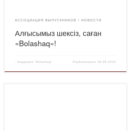
АССОЦИАЦИЯ ВЫПУСКНИКОВ
НОВОСТИ
Алғысымыз шексіз, саған
«Bolashaq»!
-
Академия "Bolashaq"
Опубликовано
28.09.2020
Цикл мероприятий, посвященных 1150-летию Аль-
Фараби в Академии «Bolashaq» с 15 сентября 2020 года
открыло обсуждение книги Акжана аль-Машани «Аль-
Фараби и современная наука». Акжан Жаксыбекулы
Машанов(1906-1997) — уроженец Карагандинской
области, геолог-маркшейдер, основатель и организатор