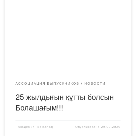
Менің студенттік шағым Қарағанды «Болашақ»
университетінде 2011-2015 оқу жылдарында өтті. Қазіргі
Қарағанды «Bolashaq» академиясы. Мен үшін
«Bolashaq» академиясы өте ыстық, екінші үйім секілді.
Себебі жеке тұлға, үлкен маман иесі атануыма бірден
бір себепкер болды. «Bolashaq» академиясына
«Эрудит-2011» олимпиадасына қатысып, бір жылдық
тегін оқуды жеңіп алып, түстім. Қазіргі таңда Жезқазған
қаласында […]
АССОЦИАЦИЯ ВЫПУСКНИКОВ
НОВОСТИ
25 жылдығын құтты болсын
Болашағым!!!
-
Академия "Bolashaq"
Опубликовано
29.09.2020