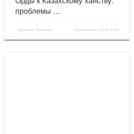
проблемы …
-
Академия "Bolashaq"
Опубликовано
28.09.2020
С днем рождения, Болашак! В 25 – летний юбилей
родного вуза Хочу, коллеги, от души поздравить вас!
Наш вуз — ровесник Конституции! Немногим младше
Независимости страны. И это о многом говорит: Мы
становились вместе с Родиной! Прошли немало,
пройдем еще немало! Как символично — 25 сентября
нам 25! Хочу, чтоб […]