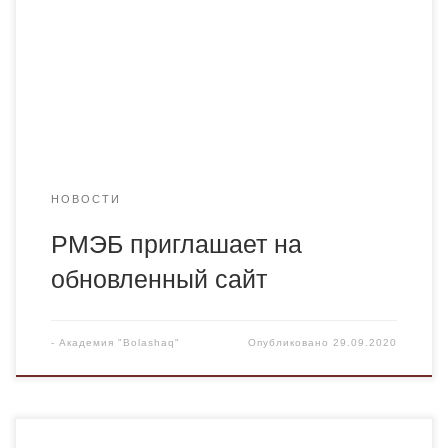
Видеолекции, О нас, Новости, Статистика, Вопросы-
Ответы) остались прежними. В разделе «О нас»
/«Участники РМЭБ» – добавлены ссылки на
официальные сайты вузов РК. Полный доступ к
полнотекстовым ресурсам […]
НОВОСТИ
РМЭБ приглашает на
обновленный сайт
-
Академия "Bolashaq"
Опубликовано
29.09.2020