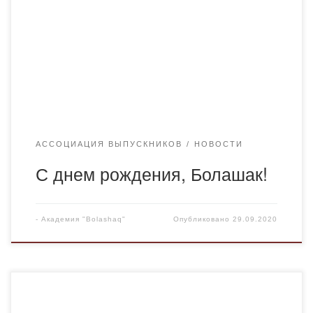
работа, поскольку являюсь юристом в третьем
поколении. На протяжении всей учебы наш вуз
постоянно модернизировался, все изменения
происходили на наших глазах. Это сказывалось как на
учебном […]
АССОЦИАЦИЯ ВЫПУСКНИКОВ
НОВОСТИ
С днем рождения, Болашак!
-
Академия "Bolashaq"
Опубликовано
29.09.2020