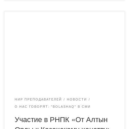
24 сентября 2020 года Институт истории и этнологии им.
Ч.Ч. Валиханова при поддержке Министерства культуры
и спорта РК и акимата Карагандинской области провел
Республиканскую научно-практическую онлайн-
конференцию «От Алтын Орды к Казахскому ханству:
проблемы преемственности традиции
государственности», посвященную празднованию 750-
летия «Ұлық Ұлыс» (Золотая Орда). Цель конференции
– научное осмысление истории прямой […]
НИР ПРЕПОДАВАТЕЛЕЙ
НОВОСТИ
О НАС ГОВОРЯТ: "BOLASHAQ" В СМИ
Участие в РНПК «От Алтын
Орды к Казахскому ханству: