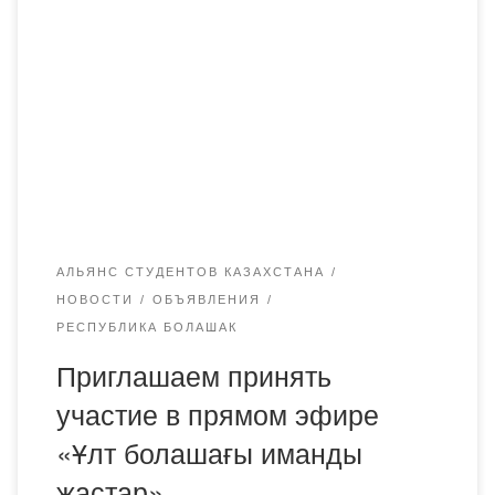
Дорогие друзья! 28 сентября в 21.00 пройдет прямой
эфир «Ұлт болашағы иманды жастар» на платформе
Instagram. Эфир проведут студент Академии «Bolashaq»
Бексұлтан Мағрупжан и Кәрібаев Қайыржан.
Приглашаем принять участие в эфире и задать
интересущие вопросы.
АЛЬЯНС СТУДЕНТОВ КАЗАХСТАНА
НОВОСТИ
ОБЪЯВЛЕНИЯ
РЕСПУБЛИКА БОЛАШАК
Приглашаем принять
участие в прямом эфире
«Ұлт болашағы иманды
жастар»