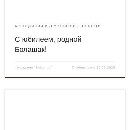
АССОЦИАЦИЯ ВЫПУСКНИКОВ
НОВОСТИ
С юбилеем, родной
Болашак!
-
Академия "Bolashaq"
Опубликовано
29.09.2020
С радостью хотела бы поделиться своими
впечатлениями о том, как изменился наш вуз с момента
окончания. Я работаю учителем английского языка уже
11 лет, в последние 4 года преподаю в Назарбаев