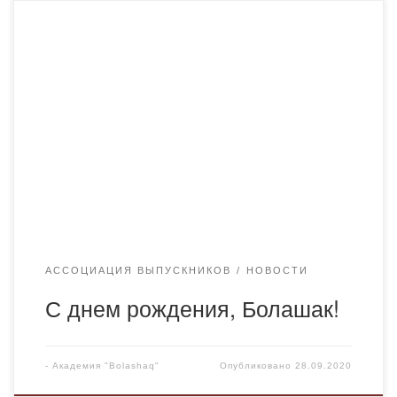
Ровно 15 лет назад, первого сентября 2005 года, я стала
студенткой Карагандинского института актуального
образования Болашак. Попала я сюда случайно после
неудачной попытки поступить на грант в КарГУ. Были,
конечно, сомнения по поводу того, что вуз частный. Но
все сомнения развеялись уже во время первого
семестра, когда я поняла, что […]
АССОЦИАЦИЯ ВЫПУСКНИКОВ
НОВОСТИ
С днем рождения, Болашак!
-
Академия "Bolashaq"
Опубликовано
28.09.2020