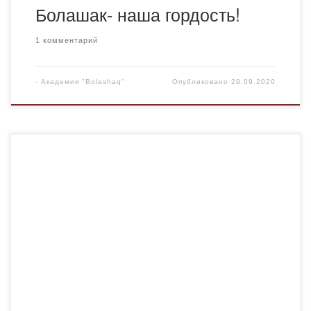
Болашак- наша гордость!
1 комментарий
-
Академия "Bolashaq"
Опубликовано
29.09.2020
24 сентября 2020 года в онлайн режиме прошло
заседание Совета кураторов. Старшие кураторы и
эдвайзеры обсудили планы работы на новый учебный
год, формы проведения кураторских часов и других
мероприятий в условиях дистанционного обучения.