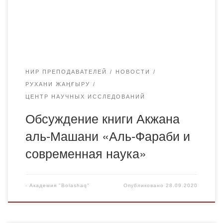
казахстанской школы геомехаников (геомеханика —
механика горных пород), доктор геолого-
минералогических наук, профессор, академик Академии
наук Казахской ССР, […]
НИР ПРЕПОДАВАТЕЛЕЙ
НОВОСТИ
РУХАНИ ЖАҢҒЫРУ
ЦЕНТР НАУЧНЫХ ИССЛЕДОВАНИЙ
Обсуждение книги Акжана
аль-Машани «Аль-Фараби и
современная наука»
-
Академия "Bolashaq"
Опубликовано
28.09.2020