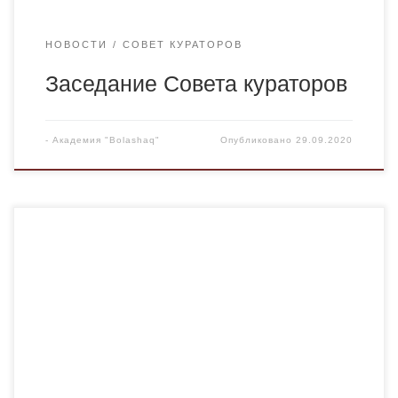
НОВОСТИ
СОВЕТ КУРАТОРОВ
Заседание Совета кураторов
-
Академия "Bolashaq"
Опубликовано
29.09.2020
В момент поступления в вуз, я ориентировался на
качество и стоимость обучения. Сильной стороной
Болашака является преподавательский состав,
состоящий из практиков. На начальных этапах
бакалавриата, они предоставили мне все необходимые
знания для моей профессии, а ближе к окончанию
обучения они поделились опытом в своих сферах
деятельности, который помогает по сей […]