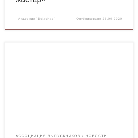
-
Академия "Bolashaq"
Опубликовано
28.09.2020
Будучи студентом юридического факультета, я ставил
перед собой цель-стать хорошим профессиональным
юристом и, наверное, поэтому учебазанимала
практически 80% моего времени, а по вечерам с кипой
книг, бумаг бежал на подработку сторожем на стройку, а
затем чуть свет на АЗС работать, после которой бежал
на учебу. Этот опыт незабываем. Постоянная учеба […]
АССОЦИАЦИЯ ВЫПУСКНИКОВ
НОВОСТИ