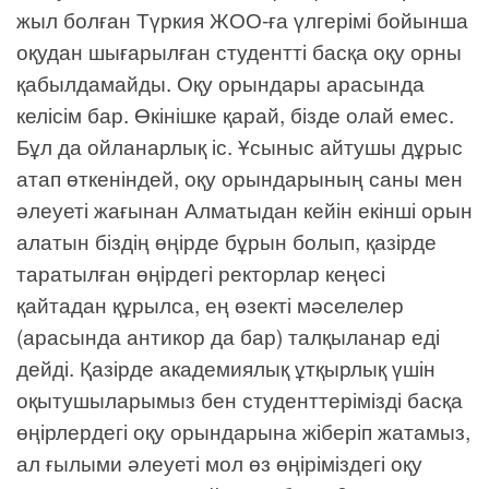
жыл болған Түркия ЖОО-ға үлгерімі бойынша
оқудан шығарылған студентті басқа оқу орны
қабылдамайды. Оқу орындары арасында
келісім бар. Өкінішке қарай, бізде олай емес.
Бұл да ойланарлық іс. Ұсыныс айтушы дұрыс
атап өткеніндей, оқу орындарының саны мен
әлеуеті жағынан Алматыдан кейін екінші орын
алатын біздің өңірде бұрын болып, қазірде
таратылған өңірдегі ректорлар кеңесі
қайтадан құрылса, ең өзекті мәселелер
(арасында антикор да бар) талқыланар еді
дейді. Қазірде академиялық ұтқырлық үшін
оқытушыларымыз бен студенттерімізді басқа
өңірлердегі оқу орындарына жіберіп жатамыз,
ал ғылыми әлеуеті мол өз өңіріміздегі оқу