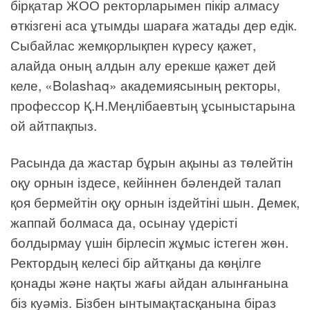
бірқатар ЖОО ректорларымен пікір алмасу
өткізгені аса ұтымды шараға жатады дер едік.
Сыбайлас жемқорлықпен күресу қажет,
алайда оның алдын алу ерекше қажет дей
келе, «Bolashaq» академиясының ректоры,
профессор Қ.Н.Меңлібаевтың ұсыныстарына
ой айтпақпыз.
Расында да жастар бұрын ақыны аз төлейтін
оқу орнын іздесе, кейіннен бәлендей талап
қоя бермейтін оқу орнын іздейтіні шын. Демек,
жаппай болмаса да, осынау үдерісті
болдырмау үшін бірлесіп жұмыс істеген жөн.
Ректордың келесі бір айтқаны да көңілге
қонады және нақты жағы айдан алынғанына
біз куәміз. Бізбен ынтымақтасқанына біраз