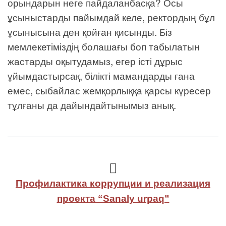
орындарын неге пайдаланбасқа? Осы
ұсыныстарды пайымдай келе, ректордың бұл
ұсынысына ден қойған қисынды. Біз
мемлекетіміздің болашағы боп табылатын
жастарды оқытудамыз, егер істі дұрыс
ұйымдастырсақ, білікті мамандарды ғана
емес, сыбайлас жемқорлыққа қарсы күресер
тұлғаны да дайындайтынымыз анық.
Профилактика коррупции и реализация
проекта “Sanaly urpaq”