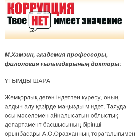
М.Хамзин, академия профессоры,
филология ғылымдарының докторы
:
ҰТЫМДЫ ШАРА
Жемқорлық деген індетпен күресу, оның
алдын алу қазірде маңызды міндет. Таяуда
осы мәселемен айналысатын облыстық
департамент басшысының бірінші
орынбасары А.О.Оразханның төрағалығымен