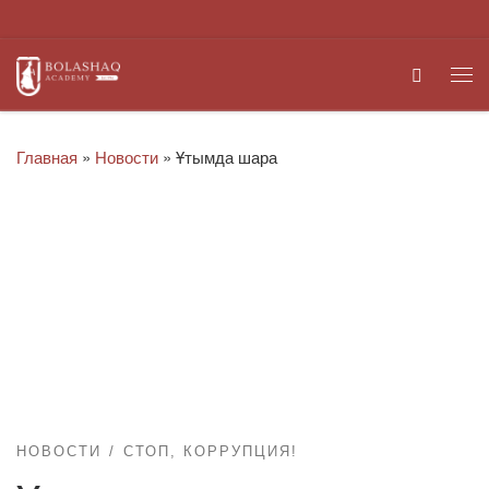
Перейти к содержимому
Search
Ме
Главная
»
Новости
»
Ұтымда шара
НОВОСТИ
СТОП, КОРРУПЦИЯ!