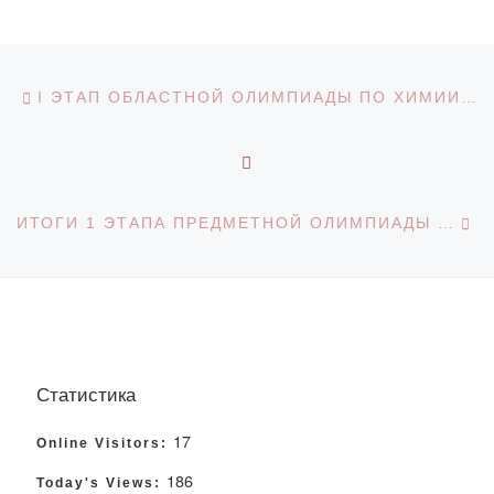
Навигация по записям
Предыдущая запись
I ЭТАП ОБЛАСТНОЙ ОЛИМПИАДЫ ПО ХИМИИ И БИОЛОГИИ
ОБРАТНО К СПИСКУ З
С
ИТОГИ 1 ЭТАПА ПРЕДМЕТНОЙ ОЛИМПИАДЫ ПО ХИМИИ И БИОЛОГИИ
Статистика
17
Online Visitors:
186
Today's Views: