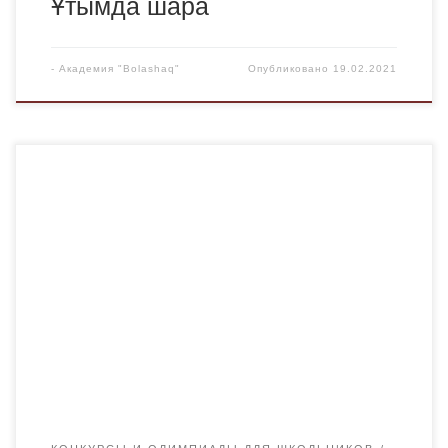
Ұтымда шара
-
Академия "Bolashaq"
Опубликовано
19.02.2021
19 февраля 2021 года в Академии «Bolashaq» кафедрой
фармацевтических дисциплин совместно с Управлением
образования Карагандинской области проводится
ежегодная областная Олимпиада для школьников по
предметам химия и биология. Для участия в Олимпиаде
из учебных заведений г.Караганды и Карагандинской
области было подано 50 заявок по биологии и 35 заявок
по химии. Олимпиада […]