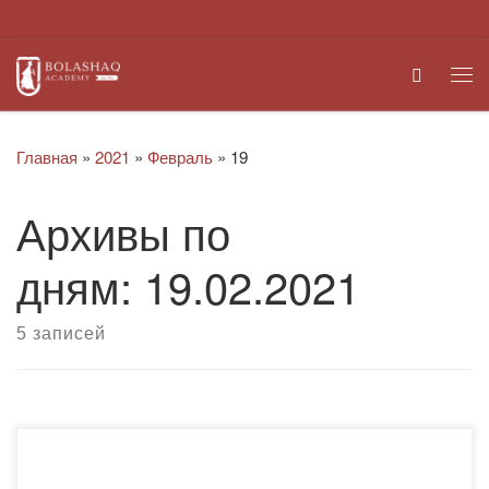
Перейти к содержимому
Search
Ме
Главная
»
2021
»
Февраль
»
19
Архивы по
дням:
19.02.2021
5 записей
По результатам тестирования во 2-й тур, который будет