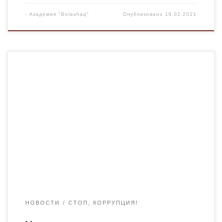
-
Академия "Bolashaq"
Опубликовано
19.02.2021
16 февраля 2021 года ректор Академии “Bolashaq”
профессор Менлибаев Куралбай Несипбекович
выступил спикером в прямом эфире, организованном
Агентством по противодействию коррупции
Карагандинской области на тему “Профилактика
коррупции и реализация проекта “Sanaly urpaq”.
Выступление главы вуза нашло отклик среди коллег
Академии «Bolashaq». М.Хамзин, академия
профессоры, филология ғылымдарының докторы:
ҰТЫМДЫ ШАРА Жемқорлық […]
НОВОСТИ
СТОП, КОРРУПЦИЯ!