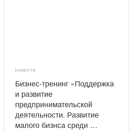
«Атамекен» для студентов города Караганды в режиме
онлайн проведен бизнес-тренинг на тему: «Поддержка и
развитие препринимательской деятельности. Развитие
малого бизнса среди молодежи». Студенты Академии
всех образовательных программ приняли участие в
бизнес-тренинге. Инициатором обучения основам
предпринимательской деятельности выступила НПП
«Атамекен» в соответствии с пунктом […]
НОВОСТИ
Бизнес-тренинг «Поддержка
и развитие
предпринимательской
деятельности. Развитие
малого бизнса среди …