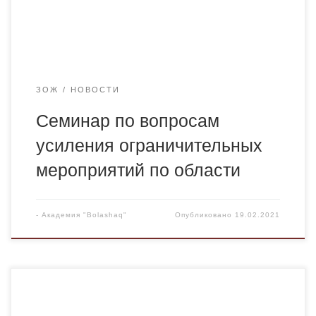
санитарного врача района им. Казыбек би от 6 февраля
2021 года […]
ЗОЖ
НОВОСТИ
Семинар по вопросам
усиления ограничительных
мероприятий по области
-
Академия "Bolashaq"
Опубликовано
19.02.2021
18 февраля 2021 года Национальная палата
предпринимателей Республики Казахстан