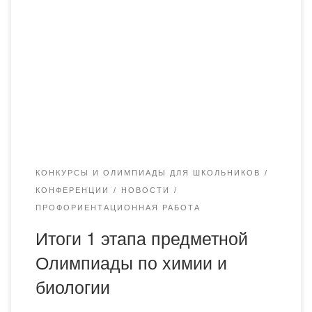
проводиться 26 февраля 2021 года, прошли следующие
учащиеся: По предмету биология на государственном
языке обучения: Берікұлы Әбілқайыр (67 б.) — КГУ
«Опорная школа (ресурсный центр) №23», Қарағанды қ.
Сейфуллина Наргиза (65 б.) — «Ә.Бөкейханов атындағы
ЖББМ» КММ, Нура ауданы, Заречное ауылы Серикова
[…]
КОНКУРСЫ И ОЛИМПИАДЫ ДЛЯ ШКОЛЬНИКОВ
КОНФЕРЕНЦИИ
НОВОСТИ
ПРОФОРИЕНТАЦИОННАЯ РАБОТА
Итоги 1 этапа предметной
Олимпиады по химии и
биологии