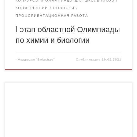
КОНКУРСЫ И ОЛИМПИАДЫ ДЛЯ ШКОЛЬНИКОВ
КОНФЕРЕНЦИИ
НОВОСТИ
ПРОФОРИЕНТАЦИОННАЯ РАБОТА
I этап областной Олимпиады
по химии и биологии
-
Академия "Bolashaq"
Опубликовано
19.02.2021
18 января 2021 года сотрудники Управления санитарно-
эпидемиологического контроля района им. Казыбек би
провели семинар-совещание с руководителями вузов и
ТиПО по вопросам усиления ограничительных
мероприятий в Карагандинской области и разъяснению
санитарных правил к объектам образования на
основания Постановления Главного государственного