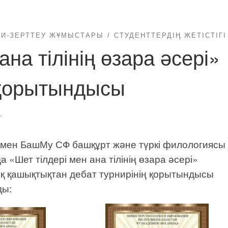
МИ-ЗЕРТТЕУ ЖҰМЫСТАРЫ
СТУДЕНТТЕРДІҢ ЖЕТІСТІГІ
ана тілінің өзара әсері»
 қорытындысы
1
 мен БашМу СФ башқұрт және түркі филологиясы
«Шет тілдері мен ана тілінің өзара әсері»
қ қашықтықтан дебат турнирінің қорытындысы
ды: