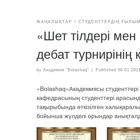
ЖАҢАЛЫҚТАР
СТУДЕНТТЕРДІҢ ҒЫЛЫ
«Шет тілдері мен 
дебат турнирінің
by
Академия "Bolashaq"
|
Published
06.01.202
«Bolashaq»Академиясы студенттері
кафедрасының студенттері арасында 
тақырыбында өткізілген халықаралы
бойынша жүлделі орындар анықтал