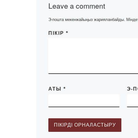
Leave a comment
Э-пошта мекенжайыңыз жарияланбайды.
Мінде
ПІКІР
*
АТЫ
*
Э-