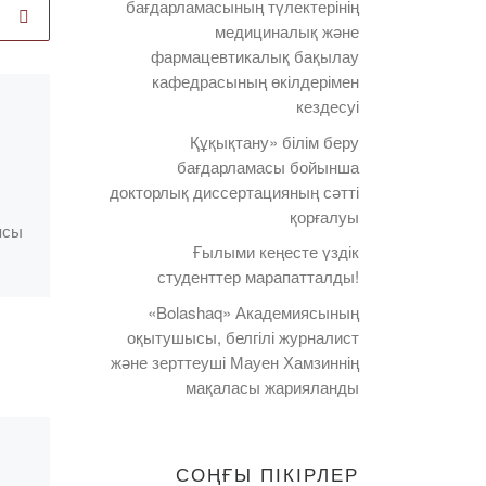
бағдарламасының түлектерінің
медициналық және
фармацевтикалық бақылау
кафедрасының өкілдерімен
Published
05.03.2020
кездесуі
Еріктілер
Құқықтану» білім беру
Қарағанды
бағдарламасы бойынша
докторлық диссертацияның сәтті
облысының
қорғалуы
әкімімен кездесті
ясы
Ғылыми кеңесте үздік
студенттер марапатталды!
«Saryarqa Jastary»
«Bolashaq» Академиясының
еріктілердің облыстық
н
оқытушысы, белгілі журналист
штабында Қарағанды
және зерттеуші Мауен Хамзиннің
облысының әкімі
!
мақаласы жарияланды
Қасымбек Жеңіс
Махмұдұлы Қарағанды
а
облысының еріктілерімен
СОҢҒЫ ПІКІРЛЕР
кездесті. Кездесуге