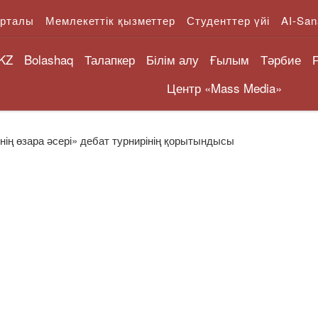
орталы
Мемлекеттік қызметтер
Студенттер үйі
AI-San
KZ
Bolashaq
Талапкер
Білім алу
Ғылым
Тәрбие
Центр «Mass Media»
лінің өзара әсері» дебат турнирінің қорытындысы