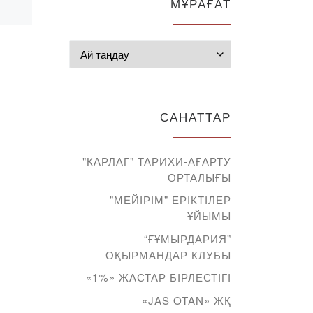
МҰРАҒАТ
Мұрағат
САНАТТАР
"КАРЛАГ" ТАРИХИ-АҒАРТУ
ОРТАЛЫҒЫ
"МЕЙІРІМ" ЕРІКТІЛЕР
ҰЙЫМЫ
“ҒҰМЫРДАРИЯ”
ОҚЫРМАНДАР КЛУБЫ
«1%» ЖАСТАР БІРЛЕСТІГІ
«JAS OTAN» ЖҚ