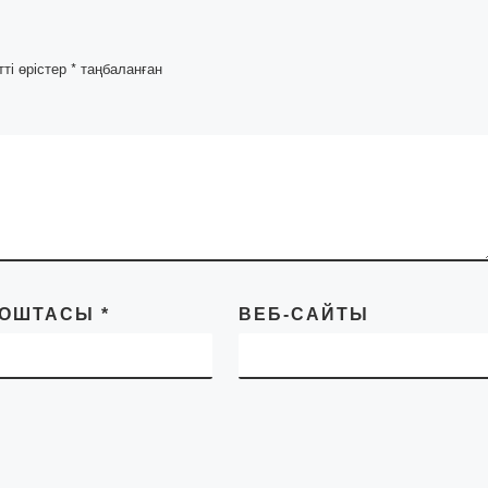
академиясының […]
тті өрістер
*
таңбаланған
ПОШТАСЫ
*
ВЕБ-САЙТЫ