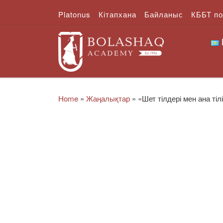
Platonus
Кітапхана
Байланыс
КББТ п
Skip to content
Home
»
Жаңалықтар
»
«Шет тілдері мен ана ті