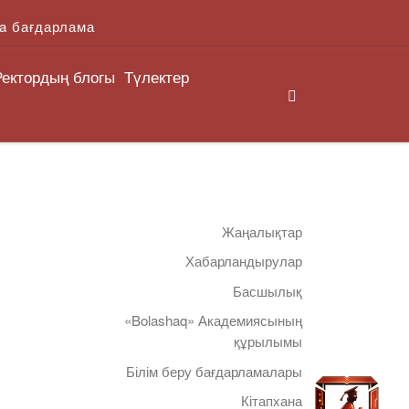
a бағдарлама
Ректордың блогы
Түлектер
Search
Жаңалықтар
Хабарландырулар
Басшылық
«Bolashaq» Академиясының
құрылымы
Білім беру бағдарламалары
Кітапхана