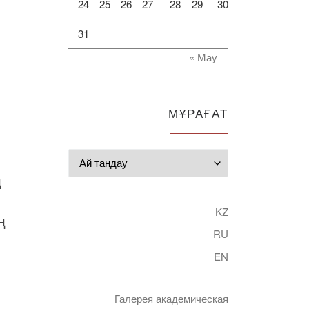
24
25
26
27
28
29
30
31
« Мау
МҰРАҒАТ
Мұрағат
ң
KZ
ң
RU
EN
Галерея академическая