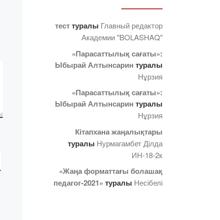
«Bolashaq»
Академиясының
тест
туралы
Главный редактор
студенттері белсенді
Академии "BOLASHAQ"
қатысты. Кездесу […]
«Парасаттылық сағаты»:
Ыбырай Алтынсарин
туралы
Нұрзия
«Парасаттылық сағаты»:
Ыбырай Алтынсарин
туралы
Нұрзия
Кітапхана жаңалықтары
туралы
Нурмагамбет Дiлда
ИН-18-2к
«Жаңа форматтағы болашақ
педагог-2021»
туралы
Несібелі