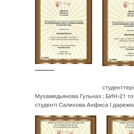
студенттер
Мухамедьянова Гульназ ; БИН-21 т
студенті Салихова Анфиса I дәреж