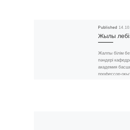
Published
14.10
Жылы лебі
Жалпы білім бе
пәндері кафед
академия бас
профессор-оқ
құрамы мен
қызметкерлерін
негізде
ұйымдастырыл
әлеуметтік қол
алғысын білдіре
Академия қара
сәбіз, […]