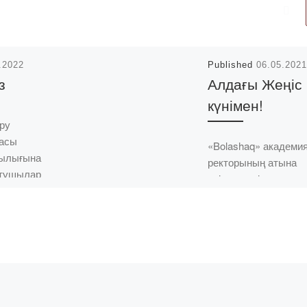
.2022
Published
06.05.2021
з
Алдағы Жеңіс
күнімен!
ру
расы
«Bolashaq» академи
шылығына
ректорының атына
ытушылар
әріптестерінен келе
жатқан Отан
е тұрақты
қорғаушылар күні ме
Жеңіс күнімен
ған
құттықтаулар келуде
дауы үшін
IQAA президенті
ді.
профессор Қаланов
жатына
Шолпан «Bolashaq»