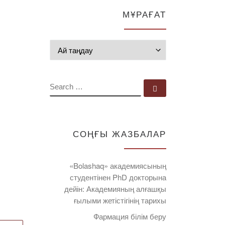
МҰРАҒАТ
Мұрағат
SEARCH
Search …
СОҢҒЫ ЖАЗБАЛАР
«Bolashaq» академиясының
студентінен PhD докторына
дейін: Академияның алғашқы
ғылыми жетістігінің тарихы
Фармация білім беру