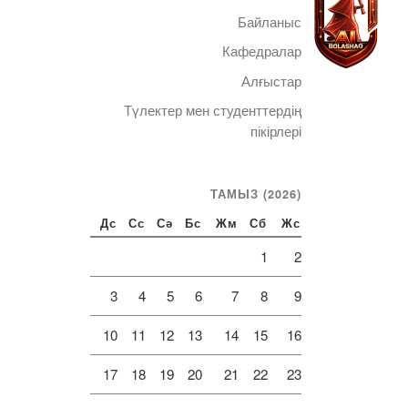
Байланыс
Кафедралар
Алғыстар
Түлектер мен студенттердің
Telegram
пікірлері
ТАМЫЗ (2026)
Дс
Сс
Сә
Бс
Жм
Сб
Жс
1
2
3
4
5
6
7
8
9
10
11
12
13
14
15
16
17
18
19
20
21
22
23