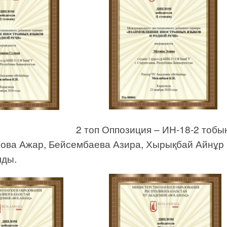
2 топ Оппозиция – ИН-18-2 тоб
лова Ажар, Бейсембаева Азира, Хырықбай Айнұр I
лды.