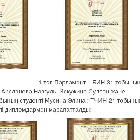
1 топ Парламент – БИН-31 тобыны
і Арсланова Назгуль, Искужина Сулпан және
обының студенті Мусина Элина ; ТЧИН-21 тобыны
елі дипломдармен марапатталды;