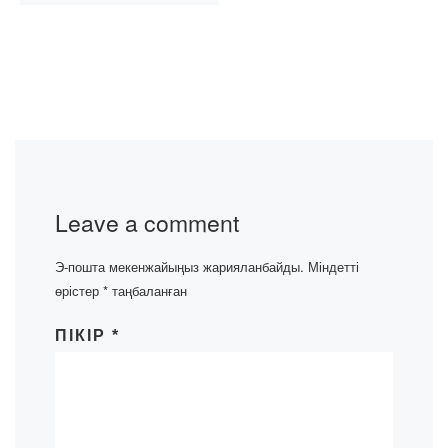
Leave a comment
Э-пошта мекенжайыңыз жарияланбайды.
Міндетті
өрістер
*
таңбаланған
ПІКІР
*