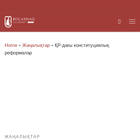
Skip to content
Search
Me
Home
»
Жаңалықтар
»
ҚР-дағы конституциялық
реформалар
ЖАҢАЛЫҚТАР