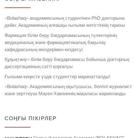
«Bolashaq» академиясының студентінен PhD докторына
дейін: Академияның алғашқы ғылыми жетістігінің тарихы
Фармация білім беру бағдарламасының түлектерінің
медициналық және фармацевтикалық бақылау
кафедрасының өкілдерімен кездесуі
Құқықтану» білім беру бағдарламасы бойынша докторлық
диссертацияның сәтті қорғалуы
Ғылыми кеңесте үздік студенттер марапатталды!
«Bolashaq» Академиясының оқытушысы, белгілі журналист
және зерттеуші Мауен Хамзиннің мақаласы жарияланды
СОҢҒЫ ПІКІРЛЕР
тест
туралы
Главный редактор Академии "BOLASHAQ"