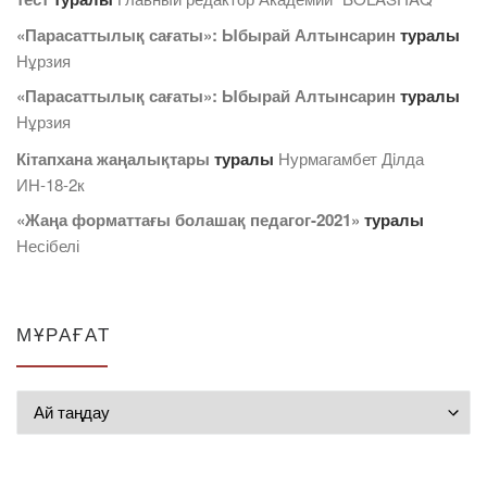
«Парасаттылық сағаты»: Ыбырай Алтынсарин
туралы
Нұрзия
«Парасаттылық сағаты»: Ыбырай Алтынсарин
туралы
Нұрзия
Кітапхана жаңалықтары
туралы
Нурмагамбет Дiлда
ИН-18-2к
«Жаңа форматтағы болашақ педагог-2021»
туралы
Несібелі
МҰРАҒАТ
Мұрағат