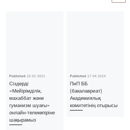
Published
10.02.2021
Published
17.04.2024
Сіздерді
ПиП ББ
«Мейірімділік,
(бакалавриат)
махаббат және
Академиялық
гуманизм шуағы»
комитетінің отырысы
онлайн-телекөпіріне
шақырамыз