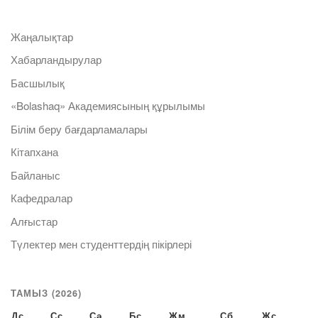
Жаңалықтар
Хабарландырулар
Басшылық
«Bolashaq» Академиясының құрылымы
Білім беру бағдарламалары
Кітапхана
Байланыс
Кафедралар
Алғыстар
Түлектер мен студенттердің пікірлері
ТАМЫЗ (2026)
Дс
Сс
Сә
Бс
Жм
Сб
Жс