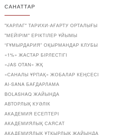
САНАТТАР
"КАРЛАГ" ТАРИХИ-АҒАРТУ ОРТАЛЫҒЫ
"МЕЙІРІМ" ЕРІКТІЛЕР ҰЙЫМЫ
“ҒҰМЫРДАРИЯ” ОҚЫРМАНДАР КЛУБЫ
«1%» ЖАСТАР БІРЛЕСТІГІ
«JAS OTAN» ЖҚ
«САНАЛЫ ҰРПАҚ» ЖОБАЛАР КЕҢСЕСІ
AI-SANA БАҒДАРЛАМА
BOLASHAQ ЖАЙЫНДА
АВТОРЛЫҚ КУӘЛІК
АКАДЕМИЯ ЕСЕПТЕРІ
АКАДЕМИЯЛЫҚ САЯСАТ
АКАДЕМИЯЛЫҚ ҰТҚЫРЛЫҚ ЖАЙЫНДА