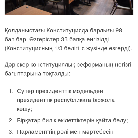
Қолданыстағы Конституцияда барлығы 98
бап бар. Өзгерістер 33 бапқа енгізілді.
(Конституцияның 1/3 бөлігі іс жүзінде өзгерді).
Дәріскер конституциялық реформаның негізгі
бағыттарына тоқталды:
Супер президенттік модельден
президенттік республикаға біржола
көшу;
Бірқатар билік өкілеттіктерін қайта бөлу;
Парламенттің рөлі мен мәртебесін