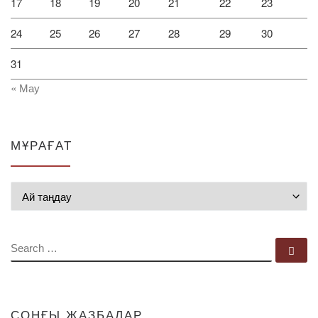
17
18
19
20
21
22
23
24
25
26
27
28
29
30
31
« Мау
МҰРАҒАТ
Мұрағат
SEARCH
Se
СОҢҒЫ ЖАЗБАЛАР