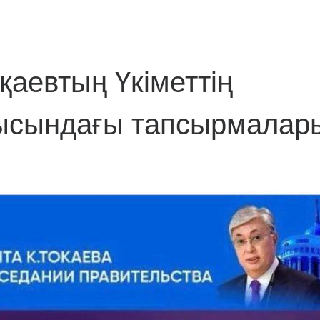
қаевтың Үкіметтің
рысындағы тапсырмалар
4