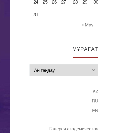
24
25
26
27
28
29
30
31
« Мау
МҰРАҒАТ
Мұрағат
KZ
RU
EN
Галерея академическая