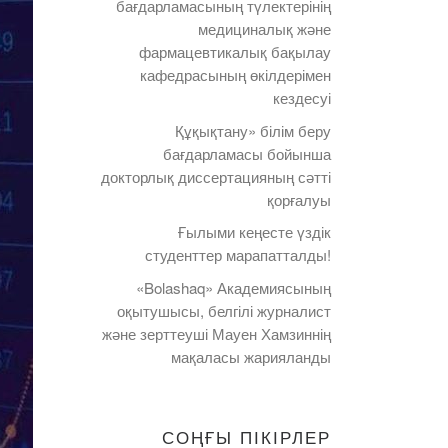
бағдарламасының түлектерінің
медициналық және
фармацевтикалық бақылау
кафедрасының өкілдерімен
кездесуі
Құқықтану» білім беру
бағдарламасы бойынша
докторлық диссертацияның сәтті
қорғалуы
Ғылыми кеңесте үздік
студенттер марапатталды!
«Bolashaq» Академиясының
оқытушысы, белгілі журналист
және зерттеуші Мауен Хамзиннің
мақаласы жарияланды
СОҢҒЫ ПІКІРЛЕР