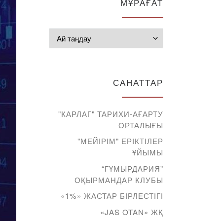
МҰРАҒАТ
Мұрағат
САНАТТАР
"КАРЛАГ" ТАРИХИ-АҒАРТУ
ОРТАЛЫҒЫ
"МЕЙІРІМ" ЕРІКТІЛЕР
ҰЙЫМЫ
“ҒҰМЫРДАРИЯ”
ОҚЫРМАНДАР КЛУБЫ
«1%» ЖАСТАР БІРЛЕСТІГІ
«JAS OTAN» ЖҚ