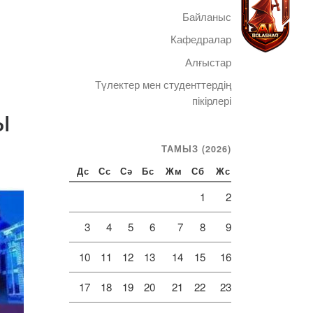
Байланыс
Кафедралар
Алғыстар
Түлектер мен студенттердің
Telegram
пікірлері
ы
ТАМЫЗ (2026)
Дс
Сс
Сә
Бс
Жм
Сб
Жс
1
2
3
4
5
6
7
8
9
10
11
12
13
14
15
16
17
18
19
20
21
22
23