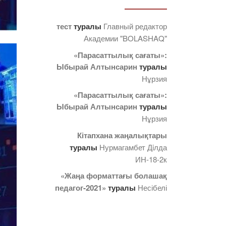
тест
туралы
Главный редактор
Академии "BOLASHAQ"
«Парасаттылық сағаты»:
Ыбырай Алтынсарин
туралы
Нұрзия
«Парасаттылық сағаты»:
Ыбырай Алтынсарин
туралы
Нұрзия
Кітапхана жаңалықтары
туралы
Нурмагамбет Дiлда
ИН-18-2к
«Жаңа форматтағы болашақ
педагог-2021»
туралы
Несібелі