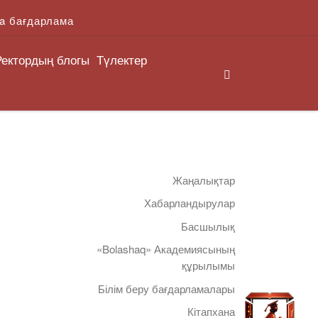
a бағдарлама
Ректордың блогы
Түлектер
Search
Жаңалықтар
Хабарландырулар
Басшылық
«Bolashaq» Академиясының
құрылымы
Білім беру бағдарламалары
Кітапхана