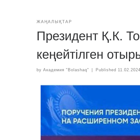
ЖАҢАЛЫҚТАР
Президент Қ.К. То
кеңейтілген оты
by
Академия "Bolashaq"
|
Published
11.02.202