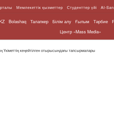
орталы
Мемлекеттік қызметтер
Студенттер үйі
AI-San
KZ
Bolashaq
Талапкер
Білім алу
Ғылым
Тәрбие
Центр «Mass Media»
ың Үкіметтің кеңейтілген отырысындағы тапсырмалары