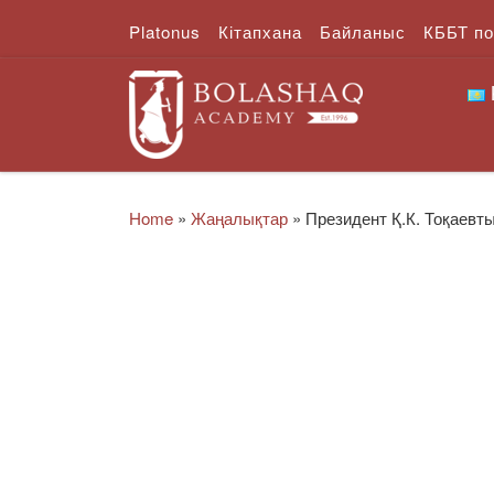
Platonus
Кітапхана
Байланыс
КББТ п
Skip to content
Home
»
Жаңалықтар
»
Президент Қ.К. Тоқаевт