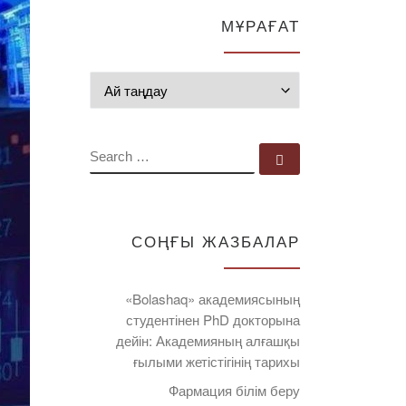
МҰРАҒАТ
Мұрағат
SEARCH
Search …
СОҢҒЫ ЖАЗБАЛАР
«Bolashaq» академиясының
студентінен PhD докторына
дейін: Академияның алғашқы
ғылыми жетістігінің тарихы
Фармация білім беру