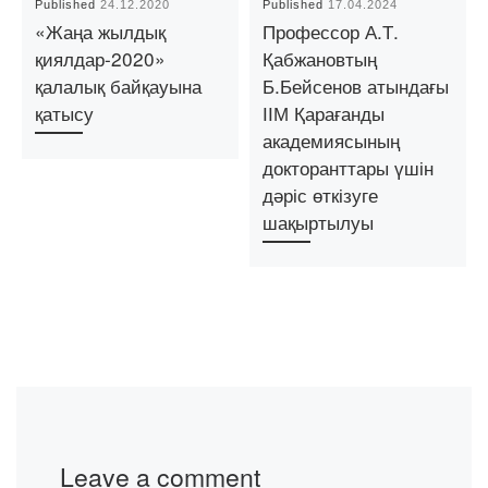
Published
24.12.2020
Published
17.04.2024
«Жаңа жылдық
Профессор А.Т.
қиялдар-2020»
Қабжановтың
қалалық байқауына
Б.Бейсенов атындағы
қатысу
ІІМ Қарағанды
академиясының
докторанттары үшін
дәріс өткізуге
шақыртылуы
Leave a comment