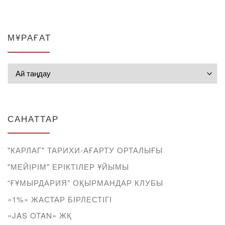
МҰРАҒАТ
Мұрағат
САНАТТАР
"КАРЛАГ" ТАРИХИ-АҒАРТУ ОРТАЛЫҒЫ
"МЕЙІРІМ" ЕРІКТІЛЕР ҰЙЫМЫ
“ҒҰМЫРДАРИЯ” ОҚЫРМАНДАР КЛУБЫ
«1%» ЖАСТАР БІРЛЕСТІГІ
«JAS OTAN» ЖҚ