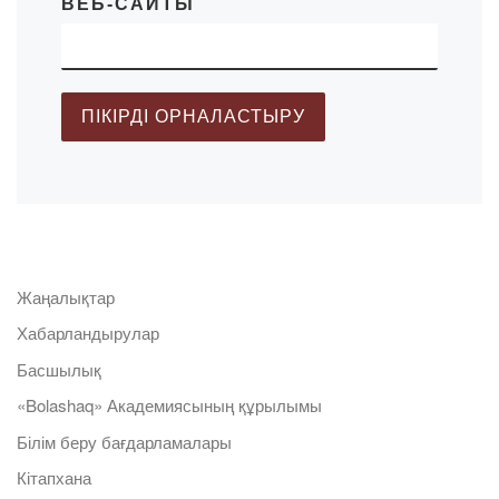
ВЕБ-САЙТЫ
Жаңалықтар
Хабарландырулар
Басшылық
«Bolashaq» Академиясының құрылымы
Білім беру бағдарламалары
Кітапхана