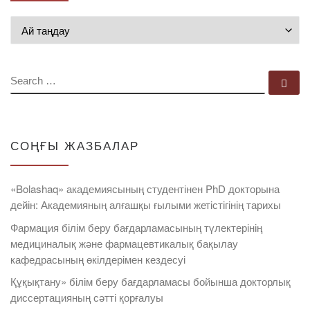
Мұрағат
SEARCH
Se
СОҢҒЫ ЖАЗБАЛАР
«Bolashaq» академиясының студентінен PhD докторына
дейін: Академияның алғашқы ғылыми жетістігінің тарихы
Фармация білім беру бағдарламасының түлектерінің
медициналық және фармацевтикалық бақылау
кафедрасының өкілдерімен кездесуі
Құқықтану» білім беру бағдарламасы бойынша докторлық
диссертацияның сәтті қорғалуы