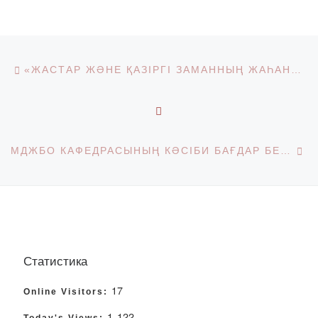
Post navigation
Previous post
«ЖАСТАР ЖӘНЕ ҚАЗІРГІ ЗАМАННЫҢ ЖАҺАНДЫҚ МӘСЕЛЕЛЕРІ-2021» РҒПК (ХАЛЫҚАРАЛЫҚ ҚАТЫСУМЕН)
BACK TO POST LIST
Ne
МДЖБО КАФЕДРАСЫНЫҢ КӘСІБИ БАҒДАР БЕРУ ЖҰМЫСЫ
Статистика
17
Online Visitors:
1 122
Today's Views: