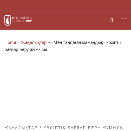
Skip to content
Search
Me
Home
»
Жаңалықтар
»
«Мен таңдаған мамандық» кәсіптік
бағдар беру жұмысы
ЖАҢАЛЫҚТАР
КӘСІПТІК БАҒДАР БЕРУ ЖҰМЫСЫ