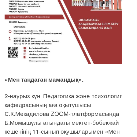
«Мен таңдаған мамандық».
2-наурыз күні Педагогика және психология
кафедрасының аға оқытушысы
С.К.Мекадилова ZOOM-платформасында
Б.Момышұлы атындағы мектеп-бөбекжай
кешенінің 11-сынып оқушыларымен «Мен