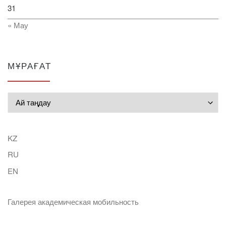
31
« Мау
МҰРАҒАТ
Мұрағат
KZ
RU
EN
Галерея академическая мобильность