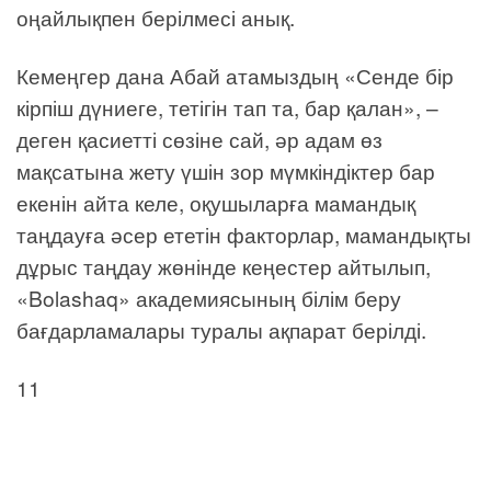
оңайлықпен берілмесі анық.
Кемеңгер дана Абай атамыздың «Сенде бір
кірпіш дүниеге, тетігін тап та, бар қалан», –
деген қасиетті сөзіне сай, әр адам өз
мақсатына жету үшін зор мүмкіндіктер бар
екенін айта келе, оқушыларға мамандық
таңдауға әсер ететін факторлар, мамандықты
дұрыс таңдау жөнінде кеңестер айтылып,
«Bolashaq» академиясының білім беру
бағдарламалары туралы ақпарат берілді.
11