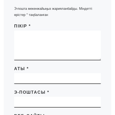
Э-пошта мекенжайыңыз жарияланбайды.
Міндетті
өрістер
*
таңбаланған
ПІКІР
*
АТЫ
*
Э-ПОШТАСЫ
*