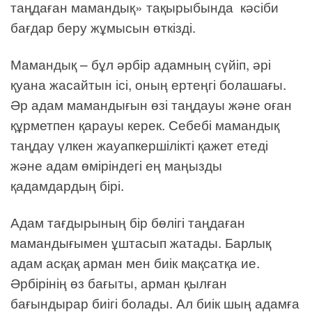
таңдаған мамандық» тақырыбында кәсіби
бағдар беру жұмысын өткізді.
Мамандық – бұл әрбір адамның сүйіп, әрі
қуана жасайтын ісі, оның ертеңгі болашағы.
Әр адам мамандығын өзі таңдауы және оған
құрметпен қарауы керек. Себебі мамандық
таңдау үлкен жауапкершілікті қажет етеді
және адам өміріндегі ең маңызды
қадамдардың бірі.
Адам тағдырының бір бөлігі таңдаған
мамандығымен ұштасып жатады. Барлық
адам асқақ арман мен биік мақсатқа ие.
Әрбірінің өз бағыты, арман қылған
бағындырар биігі болады. Ал биік шың адамға