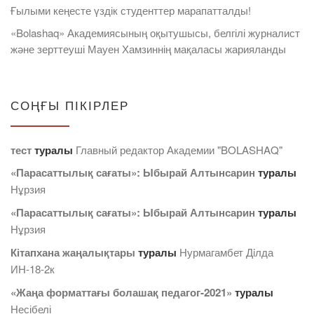
Ғылыми кеңесте үздік студенттер марапатталды!
«Bolashaq» Академиясының оқытушысы, белгілі журналист
және зерттеуші Мауен Хамзиннің мақаласы жарияланды
СОҢҒЫ ПІКІРЛЕР
тест
туралы
Главный редактор Академии "BOLASHAQ"
«Парасаттылық сағаты»: Ыбырай Алтынсарин
туралы
Нұрзия
«Парасаттылық сағаты»: Ыбырай Алтынсарин
туралы
Нұрзия
Кітапхана жаңалықтары
туралы
Нурмагамбет Дiлда
ИН-18-2к
«Жаңа форматтағы болашақ педагог-2021»
туралы
Несібелі