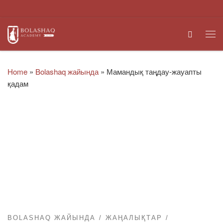
Skip to content
Search
Me
Home
»
Bolashaq жайында
»
Мамандық таңдау-жауапты
қадам
BOLASHAQ ЖАЙЫНДА
ЖАҢАЛЫҚТАР