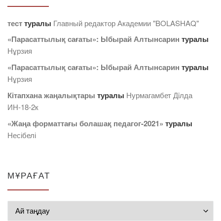
тест
туралы
Главный редактор Академии "BOLASHAQ"
«Парасаттылық сағаты»: Ыбырай Алтынсарин
туралы
Нұрзия
«Парасаттылық сағаты»: Ыбырай Алтынсарин
туралы
Нұрзия
Кітапхана жаңалықтары
туралы
Нурмагамбет Дiлда
ИН-18-2к
«Жаңа форматтағы болашақ педагог-2021»
туралы
Несібелі
МҰРАҒАТ
Мұрағат