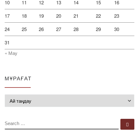
10
11
12
13
14
15
16
17
18
19
20
21
22
23
24
25
26
27
28
29
30
31
« Мау
МҰРАҒАТ
Мұрағат
SEARCH
Se