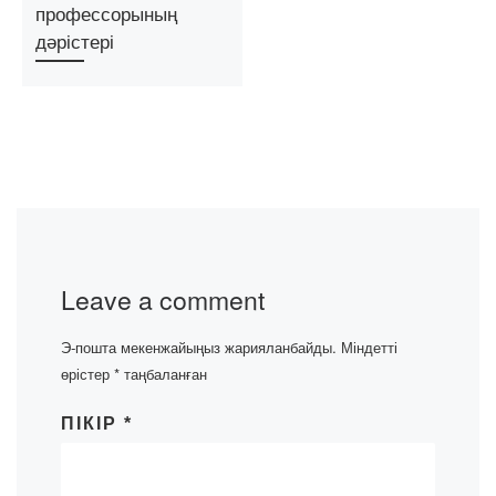
профессорының
дәрістері
Leave a comment
Э-пошта мекенжайыңыз жарияланбайды.
Міндетті
өрістер
*
таңбаланған
ПІКІР
*