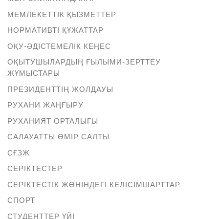
МЕМЛЕКЕТТІК ҚЫЗМЕТТЕР
НОРМАТИВТІ ҚҰЖАТТАР
ОҚУ-ӘДІСТЕМЕЛІК КЕҢЕС
ОҚЫТУШЫЛАРДЫҢ ҒЫЛЫМИ-ЗЕРТТЕУ
ЖҰМЫСТАРЫ
ПРЕЗИДЕНТТІҢ ЖОЛДАУЫ
РУХАНИ ЖАҢҒЫРУ
РУХАНИЯТ ОРТАЛЫҒЫ
САЛАУАТТЫ ӨМІР САЛТЫ
СҒЗЖ
СЕРІКТЕСТЕР
СЕРІКТЕСТІК ЖӨНІНДЕГІ КЕЛІСІМШАРТТАР
СПОРТ
СТУДЕНТТЕР ҮЙІ