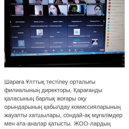
Шараға Ұлттық тестілеу орталығы
филиалының директоры, Қарағанды
қаласының барлық жоғары оқу
орындарының қабылдау комиссияларының
жауапты хатшылары, сондай-ақ мұғалімдер
мен ата-аналар қатысты. ЖОО-лардың