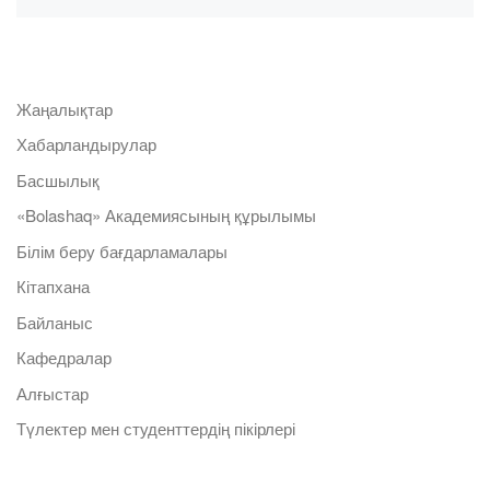
Жаңалықтар
Хабарландырулар
Басшылық
«Bolashaq» Академиясының құрылымы
Білім беру бағдарламалары
Кітапхана
Байланыс
Кафедралар
Алғыстар
Түлектер мен студенттердің пікірлері