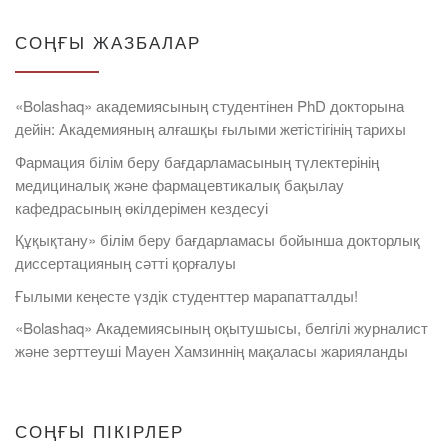
СОҢҒЫ ЖАЗБАЛАР
«Bolashaq» академиясының студентінен PhD докторына
дейін: Академияның алғашқы ғылыми жетістігінің тарихы
Фармация білім беру бағдарламасының түлектерінің
медициналық және фармацевтикалық бақылау
кафедрасының өкілдерімен кездесуі
Құқықтану» білім беру бағдарламасы бойынша докторлық
диссертацияның сәтті қорғалуы
Ғылыми кеңесте үздік студенттер марапатталды!
«Bolashaq» Академиясының оқытушысы, белгілі журналист
және зерттеуші Мауен Хамзиннің мақаласы жарияланды
СОҢҒЫ ПІКІРЛЕР