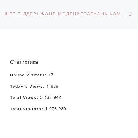
Ne
ШЕТ ТІЛДЕРІ ЖӘНЕ МӘДЕНИЕТАРАЛЫҚ КОММУНИКАЦИЯ КАФЕДРАСЫНЫҢ «ДЕНІ САУДЫҢ – ЖАНЫ САУ» КУРАТОРЛЫҚ САҒАТЫ
Статистика
17
Online Visitors:
1 686
Today's Views:
5 138 942
Total Views:
1 076 239
Total Visitors: