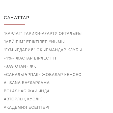
САНАТТАР
"КАРЛАГ" ТАРИХИ-АҒАРТУ ОРТАЛЫҒЫ
"МЕЙІРІМ" ЕРІКТІЛЕР ҰЙЫМЫ
“ҒҰМЫРДАРИЯ” ОҚЫРМАНДАР КЛУБЫ
«1%» ЖАСТАР БІРЛЕСТІГІ
«JAS OTAN» ЖҚ
«САНАЛЫ ҰРПАҚ» ЖОБАЛАР КЕҢСЕСІ
AI-SANA БАҒДАРЛАМА
BOLASHAQ ЖАЙЫНДА
АВТОРЛЫҚ КУӘЛІК
АКАДЕМИЯ ЕСЕПТЕРІ