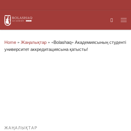
Skip to content
Search
Me
Home
»
Жаңалықтар
»
«Bolashaq» Академиясының студенті
университет аккредитациясына қатысты!
ЖАҢАЛЫҚТАР