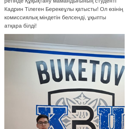
ретінде Құқықтану мамандығының студенті
Кадрин Тілеген Берекеұлы қатысты! Ол өзінің
комиссиялық міндетін белсенді, ұқыпты
атқара білді!