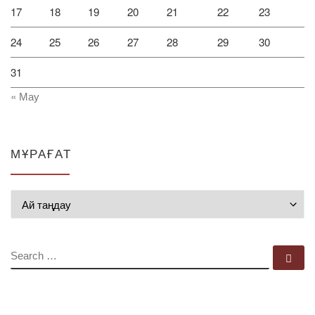
17
18
19
20
21
22
23
24
25
26
27
28
29
30
31
« Мау
МҰРАҒАТ
Мұрағат
SEARCH
Se