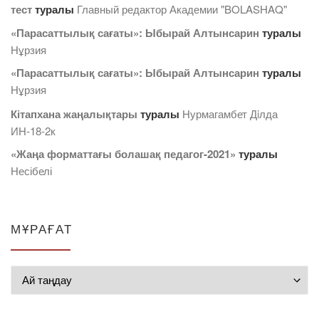
тест
туралы
Главный редактор Академии "BOLASHAQ"
«Парасаттылық сағаты»: Ыбырай Алтынсарин
туралы
Нұрзия
«Парасаттылық сағаты»: Ыбырай Алтынсарин
туралы
Нұрзия
Кітапхана жаңалықтары
туралы
Нурмагамбет Дiлда
ИН-18-2к
«Жаңа форматтағы болашақ педагог-2021»
туралы
Несібелі
МҰРАҒАТ
Мұрағат