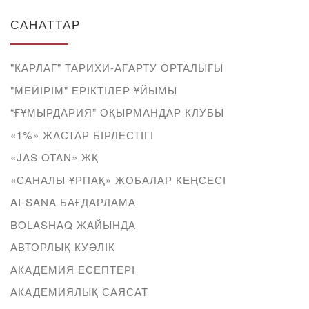
САНАТТАР
"КАРЛАГ" ТАРИХИ-АҒАРТУ ОРТАЛЫҒЫ
"МЕЙІРІМ" ЕРІКТІЛЕР ҰЙЫМЫ
“ҒҰМЫРДАРИЯ” ОҚЫРМАНДАР КЛУБЫ
«1%» ЖАСТАР БІРЛЕСТІГІ
«JAS OTAN» ЖҚ
«САНАЛЫ ҰРПАҚ» ЖОБАЛАР КЕҢСЕСІ
AI-SANA БАҒДАРЛАМА
BOLASHAQ ЖАЙЫНДА
АВТОРЛЫҚ КУӘЛІК
АКАДЕМИЯ ЕСЕПТЕРІ
АКАДЕМИЯЛЫҚ САЯСАТ