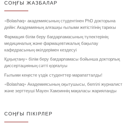
СОҢҒЫ ЖАЗБАЛАР
«Bolashaq» академиясының студентінен PhD докторына
дейін: Академияның алғашқы ғылыми жетістігінің тарихы
Фармация білім беру бағдарламасының түлектерінің
медициналық және фармацевтикалық бақылау
кафедрасының өкілдерімен кездесуі
Құқықтану» білім беру бағдарламасы бойынша докторлық
диссертацияның сәтті қорғалуы
Ғылыми кеңесте үздік студенттер марапатталды!
«Bolashaq» Академиясының оқытушысы, белгілі журналист
және зерттеуші Мауен Хамзиннің мақаласы жарияланды
СОҢҒЫ ПІКІРЛЕР