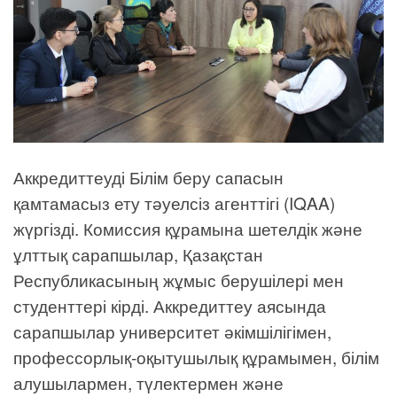
Аккредиттеуді Білім беру сапасын
қамтамасыз ету тәуелсіз агенттігі (IQAA)
жүргізді. Комиссия құрамына шетелдік және
ұлттық сарапшылар, Қазақстан
Республикасының жұмыс берушілері мен
студенттері кірді. Аккредиттеу аясында
сарапшылар университет әкімшілігімен,
профессорлық-оқытушылық құрамымен, білім
алушылармен, түлектермен және