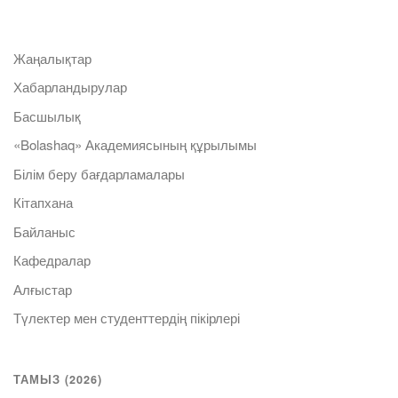
Жаңалықтар
Хабарландырулар
Басшылық
«Bolashaq» Академиясының құрылымы
Білім беру бағдарламалары
Кітапхана
Байланыс
Кафедралар
Алғыстар
Түлектер мен студенттердің пікірлері
ТАМЫЗ (2026)