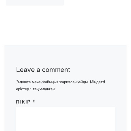
Leave a comment
Э-пошта мекенжайыңыз жарияланбайды.
Міндетті
өрістер
*
таңбаланған
ПІКІР
*