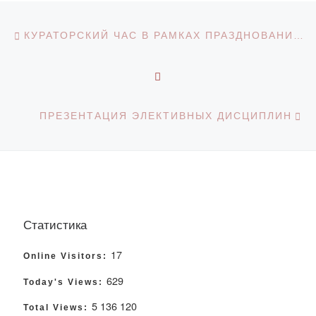
Навигация по записям
Предыдущая запись
КУРАТОРСКИЙ ЧАС В РАМКАХ ПРАЗДНОВАНИЯ ДНЯ БЛАГОДАРНОСТИ НА ТЕМУ: «АЛҒЫС АЙТУ — ПАРЫЗЫМ»
ОБРАТНО К СПИСКУ З
С
ПРЕЗЕНТАЦИЯ ЭЛЕКТИВНЫХ ДИСЦИПЛИН
Статистика
17
Online Visitors:
629
Today's Views:
5 136 120
Total Views: