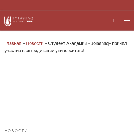
Перейти к содержимому
Search
Ме
Главная
»
Новости
»
Студент Академии «Bolashaq» принял
участие в аккредитации университета!
НОВОСТИ