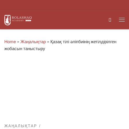
Skip to content
Search
Me
Home
»
Жаңалықтар
»
Қазақ тілі әліпбиінің жетілдірілген
жобасын таныстыру
ЖАҢАЛЫҚТАР