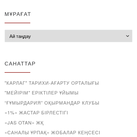
МҰРАҒАТ
Мұрағат
САНАТТАР
"КАРЛАГ" ТАРИХИ-АҒАРТУ ОРТАЛЫҒЫ
"МЕЙІРІМ" ЕРІКТІЛЕР ҰЙЫМЫ
“ҒҰМЫРДАРИЯ” ОҚЫРМАНДАР КЛУБЫ
«1%» ЖАСТАР БІРЛЕСТІГІ
«JAS OTAN» ЖҚ
«САНАЛЫ ҰРПАҚ» ЖОБАЛАР КЕҢСЕСІ