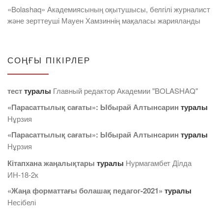
«Bolashaq» Академиясының оқытушысы, белгілі журналист
және зерттеуші Мауен Хамзиннің мақаласы жарияланды
СОҢҒЫ ПІКІРЛЕР
тест
туралы
Главный редактор Академии "BOLASHAQ"
«Парасаттылық сағаты»: Ыбырай Алтынсарин
туралы
Нұрзия
«Парасаттылық сағаты»: Ыбырай Алтынсарин
туралы
Нұрзия
Кітапхана жаңалықтары
туралы
Нурмагамбет Дiлда
ИН-18-2к
«Жаңа форматтағы болашақ педагог-2021»
туралы
Несібелі