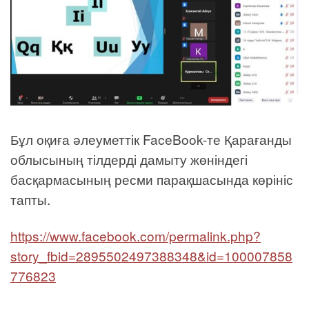
Бұл оқиға әлеуметтік FaceBook-те Қарағанды
облысының тілдерді дамыту жөніндегі
басқармасының ресми парақшасында көрініс
тапты.
https://www.facebook.com/permalink.php?
story_fbid=2895502497388348&id=100007858
776823