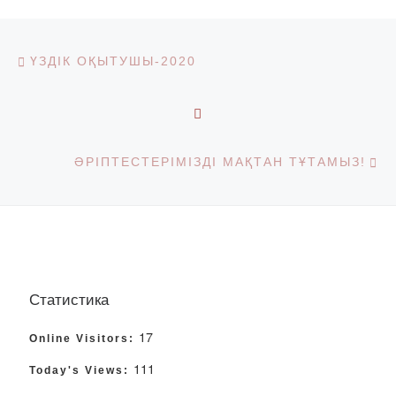
Post navigation
Previous post
ҮЗДІК ОҚЫТУШЫ-2020
BACK TO POST LIST
Ne
ӘРІПТЕСТЕРІМІЗДІ МАҚТАН ТҰТАМЫЗ!
Статистика
17
Online Visitors:
111
Today's Views: