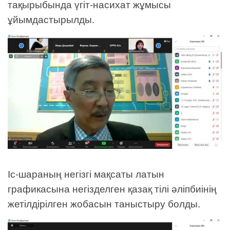
тақырыбында үгіт-насихат жұмысы
ұйымдастырылды.
Іс-шараның негізгі мақсаты латын
графикасына негізделген қазақ тілі әліпбиінің
жетілдірілген жобасын таныстыру болды.