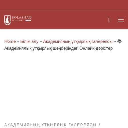
Skip to content
Search
Me
Home
»
Білім алу
»
Академияның ұтқырлық галереясы
»
📚
Академиялық ұтқырлық шеңберіндегі Онлайн дәрістер
АКАДЕМИЯНЫҢ ҰТҚЫРЛЫҚ ГАЛЕРЕЯСЫ