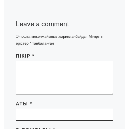
Leave a comment
Э-пошта мекенжайыңыз жарияланбайды.
Міндетті
өрістер
*
таңбаланған
ПІКІР
*
АТЫ
*