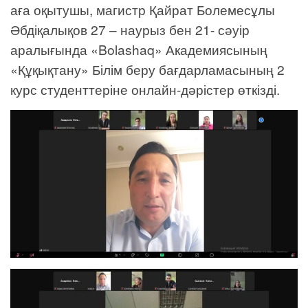
аға оқытушы, магистр Қайрат Болемесұлы
Әбдіқалықов 27 – наурыз бен 21- сәуір
аралығында «Bolashaq» Академиясының
«Құқықтану» Білім беру бағдарламасының 2
курс студенттеріне онлайн-дәрістер өткізді.