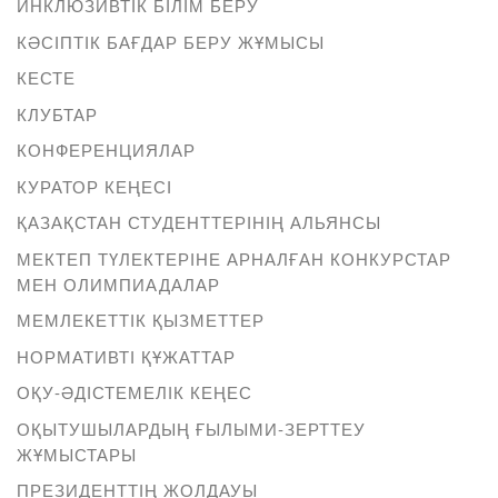
ИНКЛЮЗИВТІК БІЛІМ БЕРУ
КӘСІПТІК БАҒДАР БЕРУ ЖҰМЫСЫ
КЕСТЕ
КЛУБТАР
КОНФЕРЕНЦИЯЛАР
КУРАТОР КЕҢЕСІ
ҚАЗАҚСТАН СТУДЕНТТЕРІНІҢ АЛЬЯНСЫ
МЕКТЕП ТҮЛЕКТЕРІНЕ АРНАЛҒАН КОНКУРСТАР
МЕН ОЛИМПИАДАЛАР
МЕМЛЕКЕТТІК ҚЫЗМЕТТЕР
НОРМАТИВТІ ҚҰЖАТТАР
ОҚУ-ӘДІСТЕМЕЛІК КЕҢЕС
ОҚЫТУШЫЛАРДЫҢ ҒЫЛЫМИ-ЗЕРТТЕУ
ЖҰМЫСТАРЫ
ПРЕЗИДЕНТТІҢ ЖОЛДАУЫ