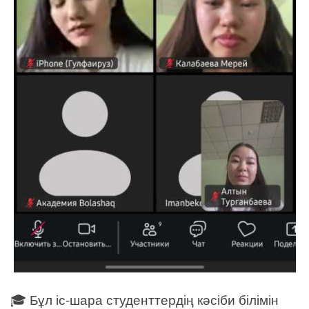
🎓 Бұл іс-шара студенттердің кәсіби білімін