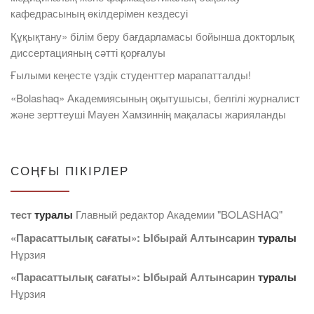
кафедрасының өкілдерімен кездесуі
Құқықтану» білім беру бағдарламасы бойынша докторлық
диссертацияның сәтті қорғалуы
Ғылыми кеңесте үздік студенттер марапатталды!
«Bolashaq» Академиясының оқытушысы, белгілі журналист
және зерттеуші Мауен Хамзиннің мақаласы жарияланды
СОҢҒЫ ПІКІРЛЕР
тест
туралы
Главный редактор Академии "BOLASHAQ"
«Парасаттылық сағаты»: Ыбырай Алтынсарин
туралы
Нұрзия
«Парасаттылық сағаты»: Ыбырай Алтынсарин
туралы
Нұрзия