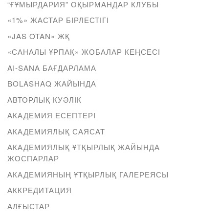
“ҒҰМЫРДАРИЯ” ОҚЫРМАНДАР КЛУБЫ
«1%» ЖАСТАР БІРЛЕСТІГІ
«JAS OTAN» ЖҚ
«САНАЛЫ ҰРПАҚ» ЖОБАЛАР КЕҢСЕСІ
AI-SANA БАҒДАРЛАМА
BOLASHAQ ЖАЙЫНДА
АВТОРЛЫҚ КУӘЛІК
АКАДЕМИЯ ЕСЕПТЕРІ
АКАДЕМИЯЛЫҚ САЯСАТ
АКАДЕМИЯЛЫҚ ҰТҚЫРЛЫҚ ЖАЙЫНДА
ЖОСПАРЛАР
АКАДЕМИЯНЫҢ ҰТҚЫРЛЫҚ ГАЛЕРЕЯСЫ
АККРЕДИТАЦИЯ
АЛҒЫСТАР