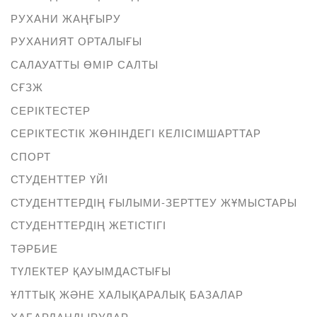
РУХАНИ ЖАҢҒЫРУ
РУХАНИЯТ ОРТАЛЫҒЫ
САЛАУАТТЫ ӨМІР САЛТЫ
СҒЗЖ
СЕРІКТЕСТЕР
СЕРІКТЕСТІК ЖӨНІНДЕГІ КЕЛІСІМШАРТТАР
СПОРТ
СТУДЕНТТЕР ҮЙІ
СТУДЕНТТЕРДІҢ ҒЫЛЫМИ-ЗЕРТТЕУ ЖҰМЫСТАРЫ
СТУДЕНТТЕРДІҢ ЖЕТІСТІГІ
ТӘРБИЕ
ТҮЛЕКТЕР ҚАУЫМДАСТЫҒЫ
ҰЛТТЫҚ ЖӘНЕ ХАЛЫҚАРАЛЫҚ БАЗАЛАР
ХАБАРЛАНДЫРУЛАР