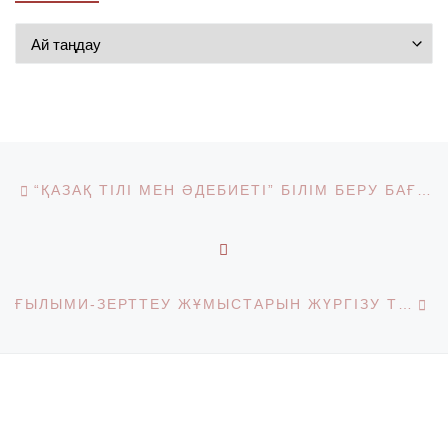
Мұрағат
Post navigation
Previous post
“ҚАЗАҚ ТІЛІ МЕН ӘДЕБИЕТІ” БІЛІМ БЕРУ БАҒДАРЛАМАСЫ 4 КУРС СТУДЕНТТЕРІНІҢ ПРАКТИКА ЕСЕБІ КОНФЕРЕНЦИЯСЫ ӨТТІ
BACK TO POST LIST
Ne
ҒЫЛЫМИ-ЗЕРТТЕУ ЖҰМЫСТАРЫН ЖҮРГІЗУ ТУРАЛЫ КЕЛІСІМШАРТТАР