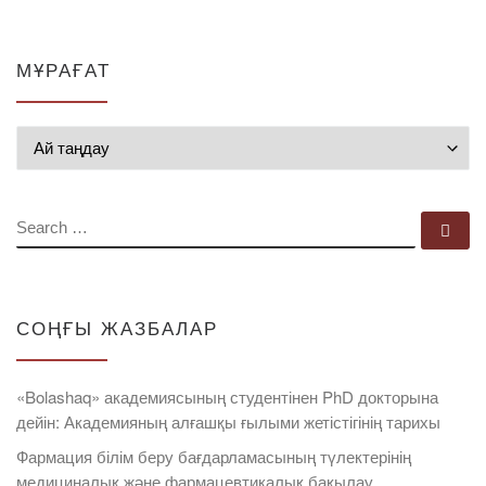
МҰРАҒАТ
Мұрағат
SEARCH
Se
СОҢҒЫ ЖАЗБАЛАР
«Bolashaq» академиясының студентінен PhD докторына
дейін: Академияның алғашқы ғылыми жетістігінің тарихы
Фармация білім беру бағдарламасының түлектерінің
медициналық және фармацевтикалық бақылау