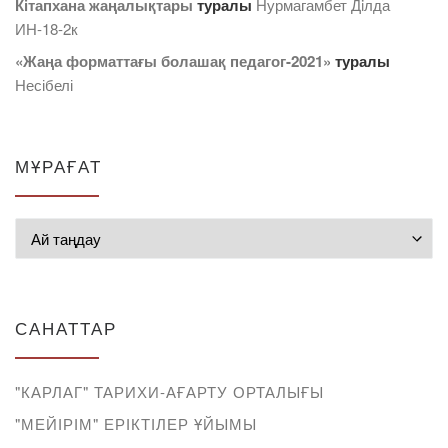
Кітапхана жаңалықтары
туралы
Нурмагамбет Дiлда
ИН-18-2к
«Жаңа форматтағы болашақ педагог-2021»
туралы
Несібелі
МҰРАҒАТ
Мұрағат
САНАТТАР
"КАРЛАГ" ТАРИХИ-АҒАРТУ ОРТАЛЫҒЫ
"МЕЙІРІМ" ЕРІКТІЛЕР ҰЙЫМЫ