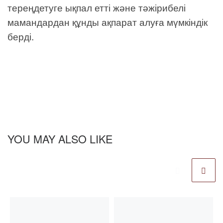
тереңдетуге ықпал етті және тәжірибелі
мамандардан құнды ақпарат алуға мүмкіндік
берді.
YOU MAY ALSO LIKE