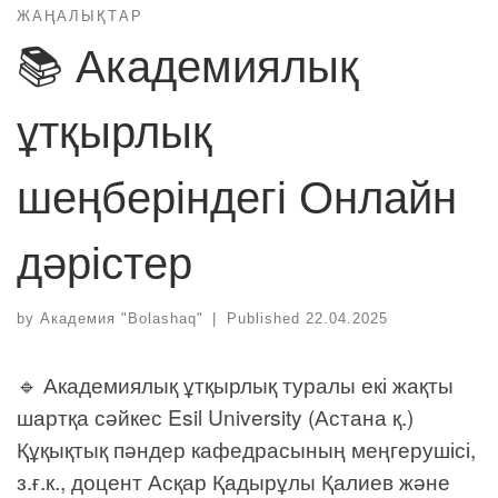
ЖАҢАЛЫҚТАР
📚 Академиялық
ұтқырлық
шеңберіндегі Онлайн
дәрістер
by
Академия "Bolashaq"
|
Published
22.04.2025
🔹 Академиялық ұтқырлық туралы екі жақты
шартқа сәйкес Esil University (Астана қ.)
Құқықтық пәндер кафедрасының меңгерушісі,
з.ғ.к., доцент Асқар Қадырұлы Қалиев және