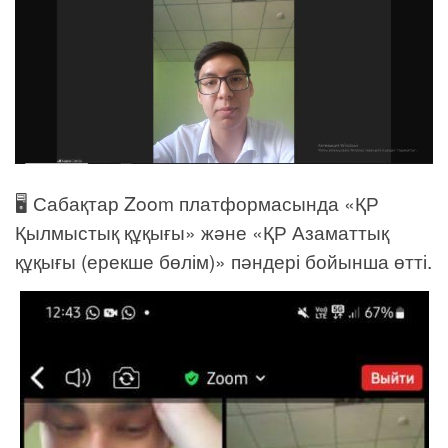
🖥 Сабақтар Zoom платформасында «ҚР
Қылмыстық құқығы» және «ҚР Азаматтық
құқығы (ерекше бөлім)» пәндері бойынша өтті.