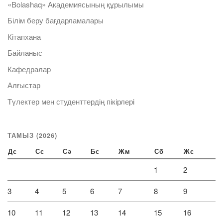
«Bolashaq» Академиясының құрылымы
Білім беру бағдарламалары
Кітапхана
Байланыс
Кафедралар
Алғыстар
Түлектер мен студенттердің пікірлері
ТАМЫЗ (2026)
Дс
Сс
Сә
Бс
Жм
Сб
Жс
1
2
3
4
5
6
7
8
9
10
11
12
13
14
15
16