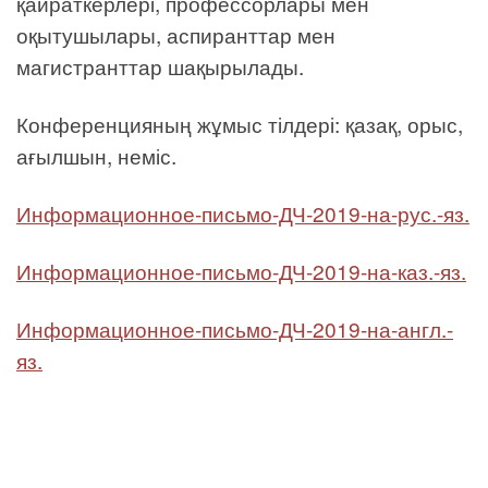
қайраткерлері, профессорлары мен
оқытушылары, аспиранттар мен
магистранттар шақырылады.
Конференцияның жұмыс тілдері: қазақ, орыс,
ағылшын, неміс.
Информационное-письмо-ДЧ-2019-на-рус.-яз.
Информационное-письмо-ДЧ-2019-на-каз.-яз.
Информационное-письмо-ДЧ-2019-на-англ.-
яз.