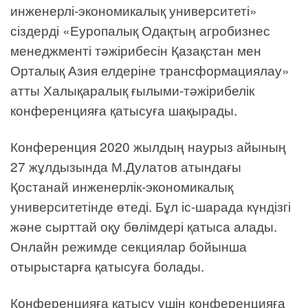
инженерлі-экономикалық университеті»
сіздерді «Еуропалық Одақтың агробизнес
менеджменті тәжірибесін Қазақстан мен
Орталық Азия елдеріне трансформациялау»
атты Халықаралық ғылыми-тәжірибелік
конференцияға қатысуға шақырады.
Конференция 2020 жылдың наурыз айының
27 жұлдызында М.Дулатов атындағы
Қостанай инженерлік-экономикалық
университетінде өтеді. Бұл іс-шарада күндізгі
және сырттай оқу бөлімдері қатыса алады.
Онлайн режимде секциялар бойынша
отырыстарға қатысуға болады.
Конференцияға қатысу үшін конференцияға