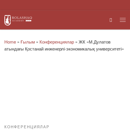
Skip to content
Search
Me
Home
»
Ғылым
»
Конференциялар
»
ЖК «М.Дулатов
атындағы Қостанай инженерлі-экономикалық университеті»
КОНФЕРЕНЦИЯЛАР