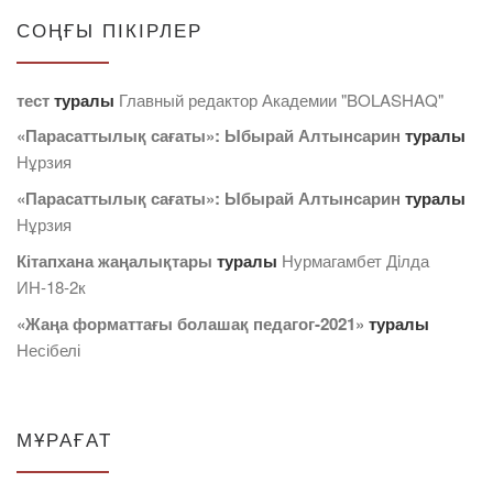
СОҢҒЫ ПІКІРЛЕР
тест
туралы
Главный редактор Академии "BOLASHAQ"
«Парасаттылық сағаты»: Ыбырай Алтынсарин
туралы
Нұрзия
«Парасаттылық сағаты»: Ыбырай Алтынсарин
туралы
Нұрзия
Кітапхана жаңалықтары
туралы
Нурмагамбет Дiлда
ИН-18-2к
«Жаңа форматтағы болашақ педагог-2021»
туралы
Несібелі
МҰРАҒАТ