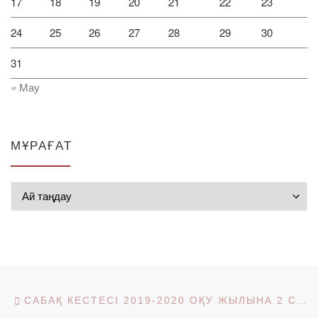
17
18
19
20
21
22
23
24
25
26
27
28
29
30
31
« Мау
МҰРАҒАТ
Мұрағат
Post navigation
Previous post
САБАҚ КЕСТЕСІ 2019-2020 ОҚУ ЖЫЛЫНА 2 СЕМЕСТР, МАГИСТРАТУРА