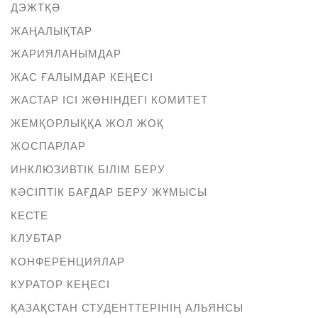
ДЭЖТҚӘ
ЖАҢАЛЫҚТАР
ЖАРИЯЛАНЫМДАР
ЖАС ҒАЛЫМДАР КЕҢЕСІ
ЖАСТАР ІСІ ЖӨНІНДЕГІ КОМИТЕТ
ЖЕМҚОРЛЫҚҚА ЖОЛ ЖОҚ
ЖОСПАРЛАР
ИНКЛЮЗИВТІК БІЛІМ БЕРУ
КӘСІПТІК БАҒДАР БЕРУ ЖҰМЫСЫ
КЕСТЕ
КЛУБТАР
КОНФЕРЕНЦИЯЛАР
КУРАТОР КЕҢЕСІ
ҚАЗАҚСТАН СТУДЕНТТЕРІНІҢ АЛЬЯНСЫ