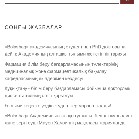
СОҢҒЫ ЖАЗБАЛАР
«Bolashaq» академиясының студентінен PhD докторына
дейін: Академияның алғашқы ғылыми жетістігінің тарихы
Фармация білім беру бағдарламасының түлектерінің
медициналық және фармацевтикалық бақылау
кафедрасының өкілдерімен кездесуі
Құқықтану» білім беру бағдарламасы бойынша докторлық
диссертацияның сәтті қорғалуы
Ғылыми кеңесте үздік студенттер марапатталды!
«Bolashaq» Академиясының оқытушысы, белгілі журналист
және зерттеуші Мауен Хамзиннің мақаласы жарияланды