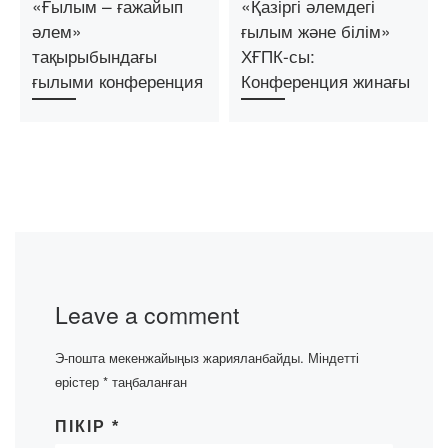
«Ғылым – ғажайып
«Қазіргі әлемдегі
әлем»
ғылым және білім»
тақырыбындағы
ХҒПК-сы:
ғылыми конференция
Конференция жинағы
Leave a comment
Э-пошта мекенжайыңыз жарияланбайды.
Міндетті
өрістер
*
таңбаланған
ПІКІР
*