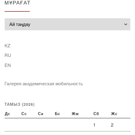
МҰРАҒАТ
Мұрағат
KZ
RU
EN
Галерея академическая мобильность
ТАМЫЗ (2026)
Дс
Сс
Сә
Бс
Жм
Сб
Жс
1
2