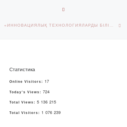
BACK TO POST LIST
Ne
«ИННОВАЦИЯЛЫҚ ТЕХНОЛОГИЯЛАРДЫ БІЛІМ БЕРУ ҮДЕРІСІНЕ ЕНДІРУ – САПАЛЫ БІЛІМ НЕГІЗІ»
Статистика
17
Online Visitors:
724
Today's Views:
5 136 215
Total Views:
1 076 239
Total Visitors: