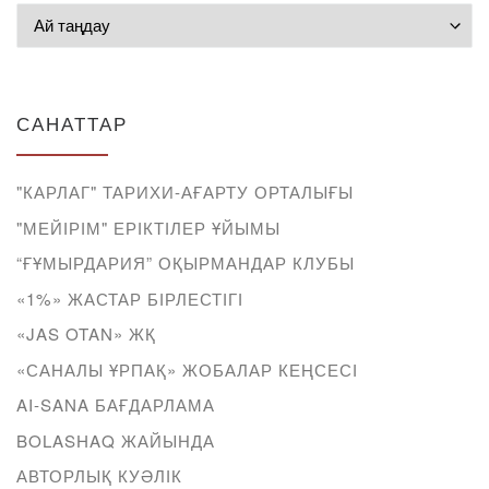
Мұрағат
САНАТТАР
"КАРЛАГ" ТАРИХИ-АҒАРТУ ОРТАЛЫҒЫ
"МЕЙІРІМ" ЕРІКТІЛЕР ҰЙЫМЫ
“ҒҰМЫРДАРИЯ” ОҚЫРМАНДАР КЛУБЫ
«1%» ЖАСТАР БІРЛЕСТІГІ
«JAS OTAN» ЖҚ
«САНАЛЫ ҰРПАҚ» ЖОБАЛАР КЕҢСЕСІ
AI-SANA БАҒДАРЛАМА
BOLASHAQ ЖАЙЫНДА
АВТОРЛЫҚ КУӘЛІК