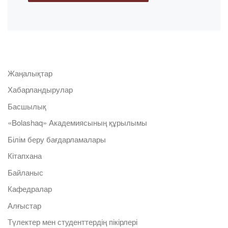
Жаңалықтар
Хабарландырулар
Басшылық
«Bolashaq» Академиясының құрылымы
Білім беру бағдарламалары
Кітапхана
Байланыс
Кафедралар
Алғыстар
Түлектер мен студенттердің пікірлері