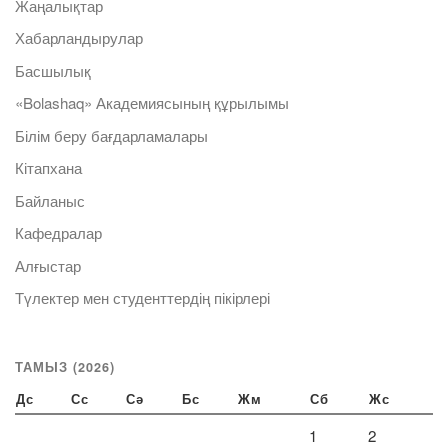
Жаңалықтар
Хабарландырулар
Басшылық
«Bolashaq» Академиясының құрылымы
Білім беру бағдарламалары
Кітапхана
Байланыс
Кафедралар
Алғыстар
Түлектер мен студенттердің пікірлері
ТАМЫЗ (2026)
Дс
Сс
Сә
Бс
Жм
Сб
Жс
1
2