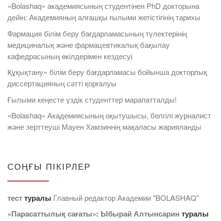
«Bolashaq» академиясының студентінен PhD докторына
дейін: Академияның алғашқы ғылыми жетістігінің тарихы
Фармация білім беру бағдарламасының түлектерінің
медициналық және фармацевтикалық бақылау
кафедрасының өкілдерімен кездесуі
Құқықтану» білім беру бағдарламасы бойынша докторлық
диссертацияның сәтті қорғалуы
Ғылыми кеңесте үздік студенттер марапатталды!
«Bolashaq» Академиясының оқытушысы, белгілі журналист
және зерттеуші Мауен Хамзиннің мақаласы жарияланды
СОҢҒЫ ПІКІРЛЕР
тест
туралы
Главный редактор Академии "BOLASHAQ"
«Парасаттылық сағаты»: Ыбырай Алтынсарин
туралы