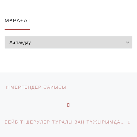
МҰРАҒАТ
Мұрағат
Post navigation
Previous post
МЕРГЕНДЕР САЙЫСЫ
BACK TO POST LIST
Ne
БЕЙБІТ ШЕРУЛЕР ТУРАЛЫ ЗАҢ ТҰЖЫРЫМДАМАСЫН ТАЛҚЫЛАУ