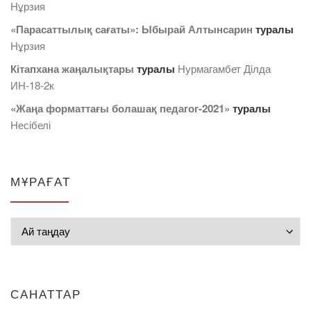
Нұрзия
«Парасаттылық сағаты»: Ыбырай Алтынсарин
туралы
Нұрзия
Кітапхана жаңалықтары
туралы
Нурмагамбет Дiлда
ИН-18-2к
«Жаңа форматтағы болашақ педагог-2021»
туралы
Несібелі
МҰРАҒАТ
Мұрағат
САНАТТАР