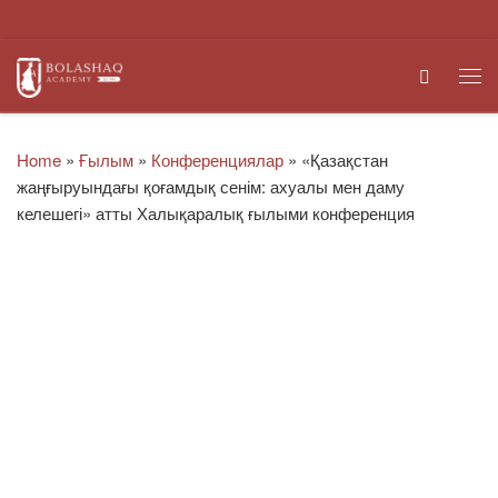
Skip to content
Search
Me
Home
»
Ғылым
»
Конференциялар
»
«Қазақстан
жаңғыруындағы қоғамдық сенім: ахуалы мен даму
келешегі» атты Халықаралық ғылыми конференция