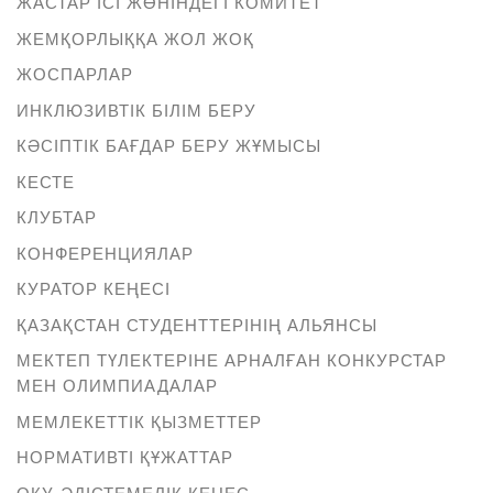
ЖАСТАР ІСІ ЖӨНІНДЕГІ КОМИТЕТ
ЖЕМҚОРЛЫҚҚА ЖОЛ ЖОҚ
ЖОСПАРЛАР
ИНКЛЮЗИВТІК БІЛІМ БЕРУ
КӘСІПТІК БАҒДАР БЕРУ ЖҰМЫСЫ
КЕСТЕ
КЛУБТАР
КОНФЕРЕНЦИЯЛАР
КУРАТОР КЕҢЕСІ
ҚАЗАҚСТАН СТУДЕНТТЕРІНІҢ АЛЬЯНСЫ
МЕКТЕП ТҮЛЕКТЕРІНЕ АРНАЛҒАН КОНКУРСТАР
МЕН ОЛИМПИАДАЛАР
МЕМЛЕКЕТТІК ҚЫЗМЕТТЕР
НОРМАТИВТІ ҚҰЖАТТАР
ОҚУ-ӘДІСТЕМЕЛІК КЕҢЕС