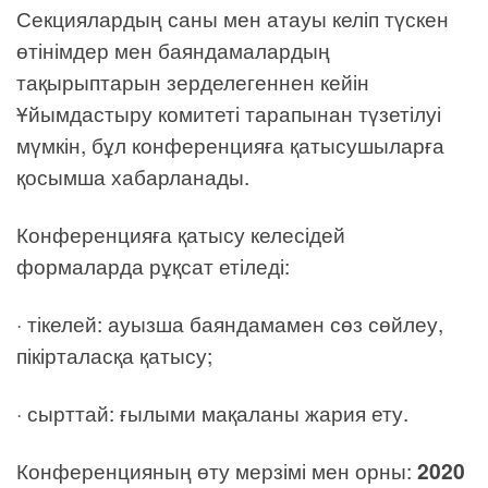
Секциялардың саны мен атауы келіп түскен
өтінімдер мен баяндамалардың
тақырыптарын зерделегеннен кейін
Ұйымдастыру комитеті тарапынан түзетілуі
мүмкін, бұл конференцияға қатысушыларға
қосымша хабарланады.
Конференцияға қатысу келесідей
формаларда рұқсат етіледі:
· тікелей: ауызша баяндамамен сөз сөйлеу,
пікірталасқа қатысу;
· сырттай: ғылыми мақаланы жария ету.
Конференцияның өту мерзімі мен орны:
2020