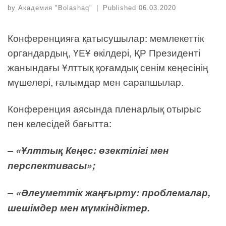
by
Академия "Bolashaq"
|
Published
06.03.2020
Конференцияға қатысушылар: мемлекеттік
органдардың, ҮЕҰ өкілдері, ҚР Президенті
жанындағы Ұлттық қоғамдық сенім кеңесінің
мүшелері, ғалымдар мен сарапшылар.
Конференция аясында пленарлық отырыс
пен келесідей бағытта:
– «Ұлттық Кеңес: өзектілігі мен
перспективасы»;
– «Әлеуметтік жаңғырту: проблемалар,
шешімдер мен мүмкіндіктер
.