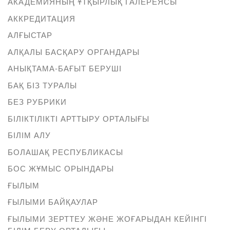
АКАДЕМИЯНЫҢ ҰТҚЫРЛЫҚ ГАЛЕРЕЯСЫ
АККРЕДИТАЦИЯ
АЛҒЫСТАР
АЛҚАЛЫ БАСҚАРУ ОРГАНДАРЫ
АНЫҚТАМА-БАҒЫТ БЕРУШІ
БАҚ БІЗ ТУРАЛЫ
БЕЗ РУБРИКИ
БІЛІКТІЛІКТІ АРТТЫРУ ОРТАЛЫҒЫ
БІЛІМ АЛУ
БОЛАШАҚ РЕСПУБЛИКАСЫ
БОС ЖҰМЫС ОРЫНДАРЫ
ҒЫЛЫМ
ҒЫЛЫМИ БАЙҚАУЛАР
ҒЫЛЫМИ ЗЕРТТЕУ ЖӘНЕ ЖОҒАРЫДАН КЕЙІНГІ