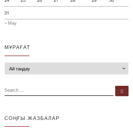
31
« Мау
МҰРАҒАТ
Мұрағат
SEARCH
Se
СОҢҒЫ ЖАЗБАЛАР