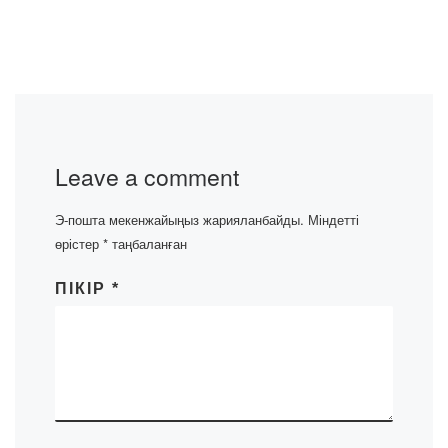
Leave a comment
Э-пошта мекенжайыңыз жарияланбайды.
Міндетті
өрістер
*
таңбаланған
ПІКІР
*