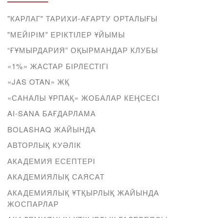
"КАРЛАГ" ТАРИХИ-АҒАРТУ ОРТАЛЫҒЫ
"МЕЙІРІМ" ЕРІКТІЛЕР ҰЙЫМЫ
“ҒҰМЫРДАРИЯ” ОҚЫРМАНДАР КЛУБЫ
«1%» ЖАСТАР БІРЛЕСТІГІ
«JAS OTAN» ЖҚ
«САНАЛЫ ҰРПАҚ» ЖОБАЛАР КЕҢСЕСІ
AI-SANA БАҒДАРЛАМА
BOLASHAQ ЖАЙЫНДА
АВТОРЛЫҚ КУӘЛІК
АКАДЕМИЯ ЕСЕПТЕРІ
АКАДЕМИЯЛЫҚ САЯСАТ
АКАДЕМИЯЛЫҚ ҰТҚЫРЛЫҚ ЖАЙЫНДА
ЖОСПАРЛАР