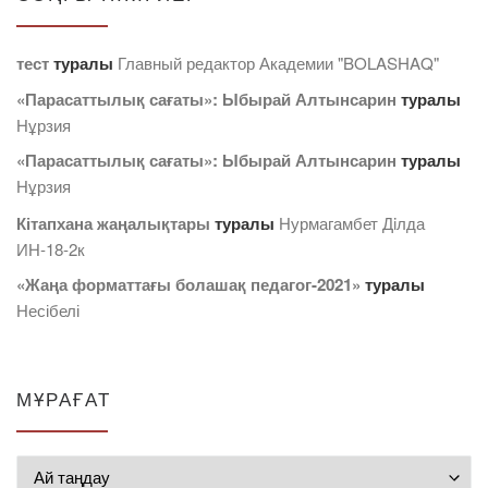
тест
туралы
Главный редактор Академии "BOLASHAQ"
«Парасаттылық сағаты»: Ыбырай Алтынсарин
туралы
Нұрзия
«Парасаттылық сағаты»: Ыбырай Алтынсарин
туралы
Нұрзия
Кітапхана жаңалықтары
туралы
Нурмагамбет Дiлда
ИН-18-2к
«Жаңа форматтағы болашақ педагог-2021»
туралы
Несібелі
МҰРАҒАТ
Мұрағат