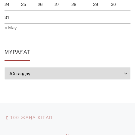
24
25
26
27
28
29
30
31
« Мау
МҰРАҒАТ
Мұрағат
Post navigation
Previous post
100 ЖАҢА КІТАП
BACK TO POST LIST