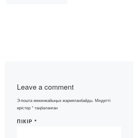
Leave a comment
Э-пошта мекенжайыңыз жарияланбайды.
Міндетті
өрістер
*
таңбаланған
ПІКІР
*