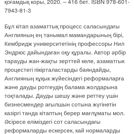
қоғамдық коры, 2020. – 416 бет. ISBN 978-601-
7943-81-3
Бұл кітап азаматтық процесс саласындағы
Англияның ең танымал мамандарының бірі,
Кембридж университетінің профессоры Нил
Эндрюс дайындаған оқу құралы. Автор әрбір
тарауды жан-жақты зерттей келе, азаматгык
процестегі пікірталастарды баяндайды,
Англияның кұқык жүйесіндегі реформаларға
және дауды ротгеудің балама жолдарына
тоқталады. Дауды шешу және реттеу үшін
бизнесмендер ағылшын сотына жүгінетін
казіргі танда кітаптың берер мағлұматы мол.
Әсіресе еліміздегі сот саласындағы
реформаларды ескерсек, кай нормаларды