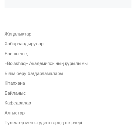
Жаңалықтар
Хабарландырулар
Басшылық
«Bolashaq» Академиясының құрылымы
Білім беру бағдарламалары
Кітапхана
Байланыс
Кафедралар
Алғыстар
Түлектер мен студенттердің пікірлері