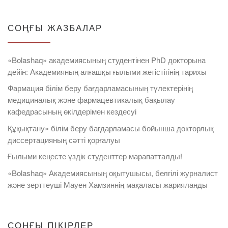
СОҢҒЫ ЖАЗБАЛАР
«Bolashaq» академиясының студентінен PhD докторына
дейін: Академияның алғашқы ғылыми жетістігінің тарихы
Фармация білім беру бағдарламасының түлектерінің
медициналық және фармацевтикалық бақылау
кафедрасының өкілдерімен кездесуі
Құқықтану» білім беру бағдарламасы бойынша докторлық
диссертацияның сәтті қорғалуы
Ғылыми кеңесте үздік студенттер марапатталды!
«Bolashaq» Академиясының оқытушысы, белгілі журналист
және зерттеуші Мауен Хамзиннің мақаласы жарияланды
СОҢҒЫ ПІКІРЛЕР