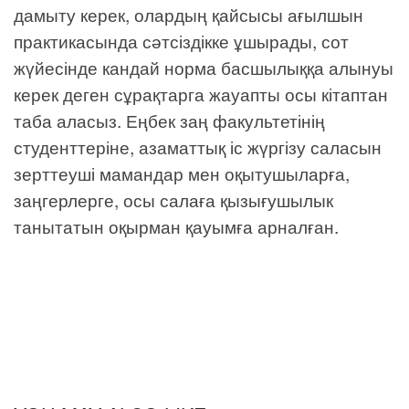
дамыту керек, олардың қайсысы ағылшын
практикасында сәтсіздікке ұшырады, сот
жүйесінде кандай норма басшылыққа алынуы
керек деген сұрақтарга жауапты осы кітаптан
таба аласыз. Еңбек заң факультетінің
студенттеріне, азаматтық іс жүргізу саласын
зерттеуші мамандар мен оқытушыларға,
заңгерлерге, осы салаға қызығушылык
танытатын оқырман қауымға арналған.