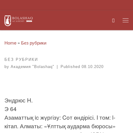
Skip to content
Search
Me
Home
»
Без рубрики
БЕЗ РУБРИКИ
by
Академия "Bolashaq"
|
Published
08.10.2020
Эндрюс
H.
Э 64
Азаматтық ic жүргізу: Coт өндірісі. I том: l-
кітап. Алматы: «Ұлттық аударма бюросы»