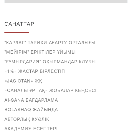
САНАТТАР
"КАРЛАГ" ТАРИХИ-АҒАРТУ ОРТАЛЫҒЫ
"МЕЙІРІМ" ЕРІКТІЛЕР ҰЙЫМЫ
“ҒҰМЫРДАРИЯ” ОҚЫРМАНДАР КЛУБЫ
«1%» ЖАСТАР БІРЛЕСТІГІ
«JAS OTAN» ЖҚ
«САНАЛЫ ҰРПАҚ» ЖОБАЛАР КЕҢСЕСІ
AI-SANA БАҒДАРЛАМА
BOLASHAQ ЖАЙЫНДА
АВТОРЛЫҚ КУӘЛІК
АКАДЕМИЯ ЕСЕПТЕРІ