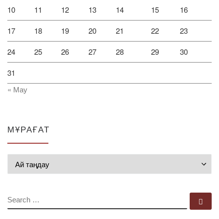
10
11
12
13
14
15
16
17
18
19
20
21
22
23
24
25
26
27
28
29
30
31
« Мау
МҰРАҒАТ
Мұрағат
SEARCH
Se