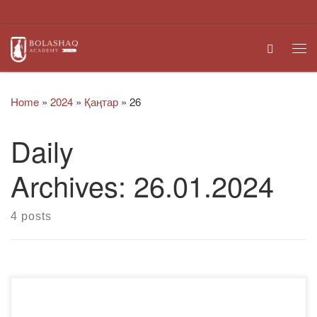
Skip to content
Search
Me
Home
»
2024
»
Қаңтар
»
26
Daily
Archives:
26.01.2024
4 posts
2024 жылғы 26 қаңтарда РОӘК фармацевтикалық
даярлау бағдарламаларының ОӘБ отырысы өтті.