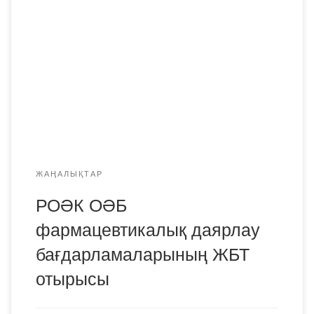
Отырыс «Фармация» бағыты бойынша МАК-қа
дайындық мәселелеріне арналды: өзіндік ерекшеліктерді
қарау, тестілерді тексеру үшін сараптамалық топты
дайындау. Сондай-ақ, № 218 және №305 бұйрықтардағы
өзгерістер қарастырылды. Соңғы сұрақ «Клиникалық
фармация» және «Радиациялық фармация»курсының
бағдарламасын құруға қатысты болды. Отырысқа ҚР
барлық […]
ЖАҢАЛЫҚТАР
РОӘК ОӘБ
фармацевтикалық даярлау
бағдарламаларының ЖБТ
отырысы