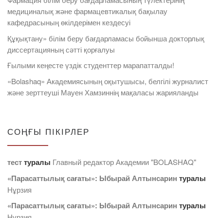
медициналық және фармацевтикалық бақылау
кафедрасының өкілдерімен кездесуі
Құқықтану» білім беру бағдарламасы бойынша докторлық
диссертацияның сәтті қорғалуы
Ғылыми кеңесте үздік студенттер марапатталды!
«Bolashaq» Академиясының оқытушысы, белгілі журналист
және зерттеуші Мауен Хамзиннің мақаласы жарияланды
СОҢҒЫ ПІКІРЛЕР
тест
туралы
Главный редактор Академии "BOLASHAQ"
«Парасаттылық сағаты»: Ыбырай Алтынсарин
туралы
Нұрзия
«Парасаттылық сағаты»: Ыбырай Алтынсарин
туралы
Нұрзия