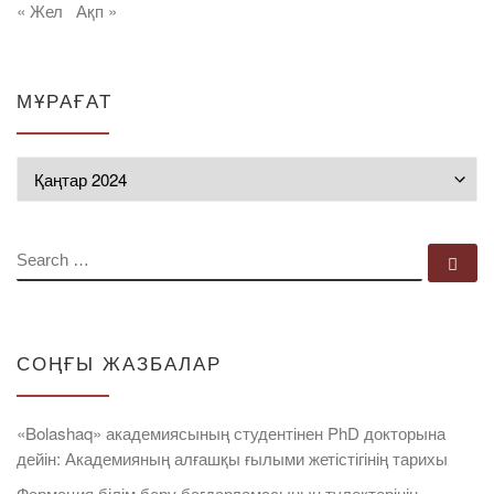
« Жел
Ақп »
МҰРАҒАТ
Мұрағат
SEARCH
Se
СОҢҒЫ ЖАЗБАЛАР
«Bolashaq» академиясының студентінен PhD докторына
дейін: Академияның алғашқы ғылыми жетістігінің тарихы
Фармация білім беру бағдарламасының түлектерінің