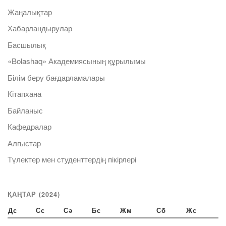
Жаңалықтар
Хабарландырулар
Басшылық
«Bolashaq» Академиясының құрылымы
Білім беру бағдарламалары
Кітапхана
Байланыс
Кафедралар
Алғыстар
Түлектер мен студенттердің пікірлері
ҚАҢТАР (2024)
Дс
Сс
Сә
Бс
Жм
Сб
Жс