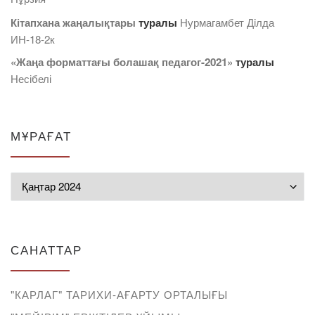
Кітапхана жаңалықтары
туралы
Нурмагамбет Дiлда
ИН-18-2к
«Жаңа форматтағы болашақ педагог-2021»
туралы
Несібелі
МҰРАҒАТ
Мұрағат
САНАТТАР
"КАРЛАГ" ТАРИХИ-АҒАРТУ ОРТАЛЫҒЫ