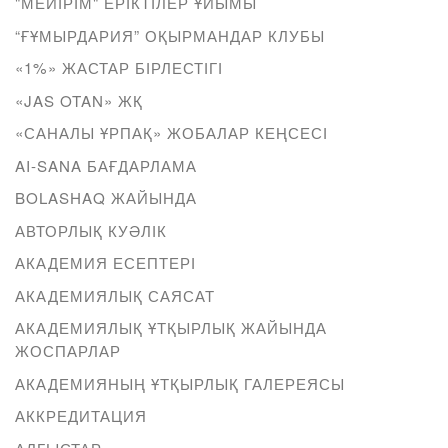
"МЕЙІРІМ" ЕРІКТІЛЕР ҰЙЫМЫ
“ҒҰМЫРДАРИЯ” ОҚЫРМАНДАР КЛУБЫ
«1%» ЖАСТАР БІРЛЕСТІГІ
«JAS OTAN» ЖҚ
«САНАЛЫ ҰРПАҚ» ЖОБАЛАР КЕҢСЕСІ
AI-SANA БАҒДАРЛАМА
BOLASHAQ ЖАЙЫНДА
АВТОРЛЫҚ КУӘЛІК
АКАДЕМИЯ ЕСЕПТЕРІ
АКАДЕМИЯЛЫҚ САЯСАТ
АКАДЕМИЯЛЫҚ ҰТҚЫРЛЫҚ ЖАЙЫНДА
ЖОСПАРЛАР
АКАДЕМИЯНЫҢ ҰТҚЫРЛЫҚ ГАЛЕРЕЯСЫ
АККРЕДИТАЦИЯ