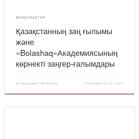
ЖАҢАЛЫҚТАР
Қазақстанның заң ғылымы
және
«Bolashaq»Академиясының
көрнекті заңгер-ғалымдары
by
Академия "Bolashaq"
Published
26.01.2024
Республикамыздың бас газеті «Егемен Қазақстанда