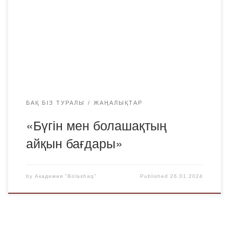
(26.01.2024) оқу орнымыздың профессоры М.Хамзиннің
«Бүгін мен болашақтың айқын бағдары» атты мақаласы
жарияланды. https://egemen.kz/amp/article/356892-bugin-
men-bolashaqtynh-ayqyn-baghdary
БАҚ БІЗ ТУРАЛЫ
ЖАҢАЛЫҚТАР
«Бүгін мен болашақтың
айқын бағдары»
by
Академия "Bolashaq"
Published
26.01.2024