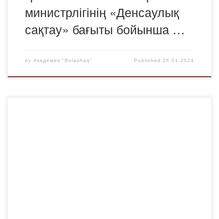
министрлігінің «Денсаулық
сақтау» бағыты бойынша …
by
Академия "Bolashaq"
Published
26.01.2024
«Құқықтану-бұл адамды азамат ететін ғылым»
Жансараева Рима Еренатқызы заң ғылымдарының
докторы, профессор Қазіргі қазақстандық қоғамда, басқа
да ғылымдармен қатар, заңгерлер мен заң ғылымының
рөлі табиғи түрде артып келеді. Шарттық қатынастарға
негізделген еркін қоғамда құқық әлеуметтік
қатынастарды реттеуде маңызды рөл атқарады. Осы
зерттеу аясында Қазақстанда заң ғылымының
қалыптасуы мен даму тарихын […]