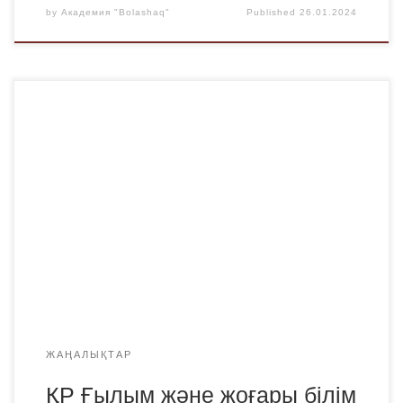
by
Академия "Bolashaq"
Published
26.01.2024
25 қаңтарда ҚР БЖҒМ-ның ҰЭО өкілімен «Денсаулық
сақтау» бағыты бойынша бірлескен отырысы өтті.
Отырыс «Денсаулық сақтау» бағыты бойынша МАК-қа
дайындық мәселелеріне арналды. Отырысқа ҚР барлық
медициналық жоғары оқу орындарының өкілдері
қатысты, «Bolashaq» Академиясынан «Клиникалық
медицина» және «Менеджмент» бойынша ҚР ОӘБ ЖБТ
мүшелері Д. К. Пахомова мен С.К. Болдыш қатысты.
Отырыста […]
ЖАҢАЛЫҚТАР
ҚР Ғылым және жоғары білім