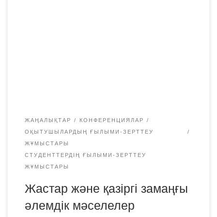
«Жастар және қазіргі замаңғы әлемдік мәселелер»
тақырыбындағы студенттер, магистранттар,
докторанттар мен жас ғалымдардың (халықаралық
қатысуымен) республикалық ғылыми-практикалық
конференция жұмысына қатысуға шақырады.
Конференцияның жұмыс секциялары: «Жастар және
жаһандық заманауи мәселелер» қазақ ойшыларының
құқықтық мұрасы (Әбу Насыр әл-Фараби, Абай
Құнанбаев және басқалары) […]
ЖАҢАЛЫҚТАР
КОНФЕРЕНЦИЯЛАР
ОҚЫТУШЫЛАРДЫҢ ҒЫЛЫМИ-ЗЕРТТЕУ
ЖҰМЫСТАРЫ
СТУДЕНТТЕРДІҢ ҒЫЛЫМИ-ЗЕРТТЕУ
ЖҰМЫСТАРЫ
Жастар және қазіргі замаңғы
әлемдік мәселелер