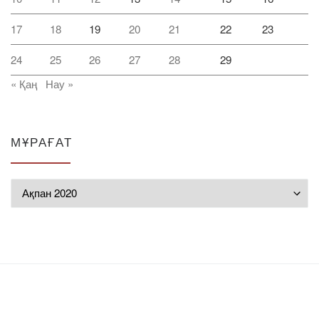
17
18
19
20
21
22
23
24
25
26
27
28
29
« Қаң
Нау »
МҰРАҒАТ
Мұрағат