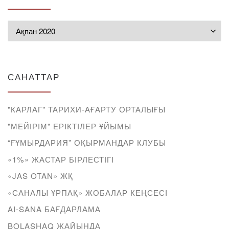
Мұрағат
САНАТТАР
"КАРЛАГ" ТАРИХИ-АҒАРТУ ОРТАЛЫҒЫ
"МЕЙІРІМ" ЕРІКТІЛЕР ҰЙЫМЫ
“ҒҰМЫРДАРИЯ” ОҚЫРМАНДАР КЛУБЫ
«1%» ЖАСТАР БІРЛЕСТІГІ
«JAS OTAN» ЖҚ
«САНАЛЫ ҰРПАҚ» ЖОБАЛАР КЕҢСЕСІ
AI-SANA БАҒДАРЛАМА
BOLASHAQ ЖАЙЫНДА