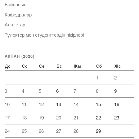
Байланыс
Кафедралар
Алғыстар
Түлектер мен студенттердің пікірлері
АҚПАН (2020)
Дс
Сс
Сә
Бс
Жм
Сб
Жс
1
2
3
4
5
6
7
8
9
10
11
12
13
14
15
16
17
18
19
20
21
22
23
24
25
26
27
28
29