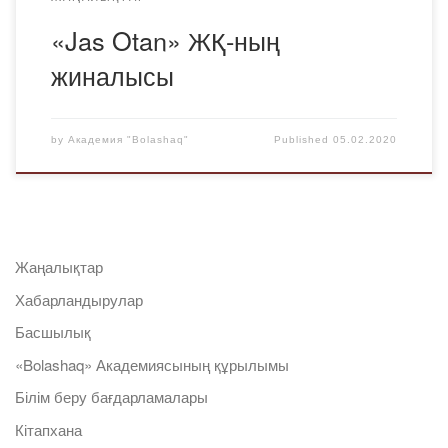
«Jas Otan» ЖҚ-ның
жиналысы
by
Академия "Bolashaq"
Published
05.02.2020
Жаңалықтар
Хабарландырулар
Басшылық
«Bolashaq» Академиясының құрылымы
Білім беру бағдарламалары
Кітапхана