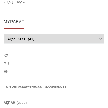
« Қаң
Нау »
МҰРАҒАТ
Мұрағат
KZ
RU
EN
Галерея академическая мобильность
АҚПАН (2020)