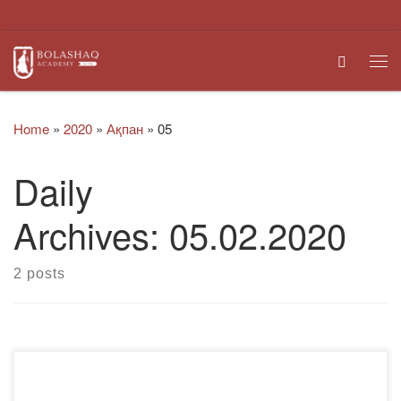
Skip to content
Search
Me
Home
»
2020
»
Ақпан
»
05
Daily
Archives:
05.02.2020
2 posts
Құрметті әріптестер, студенттер, магистранттар!
«Bolashaq» академиясы 2020 жылғы 28-ақпанда өтетін