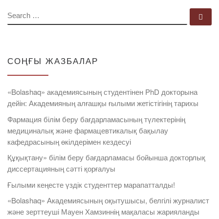
SEARCH
Se
СОҢҒЫ ЖАЗБАЛАР
«Bolashaq» академиясының студентінен PhD докторына
дейін: Академияның алғашқы ғылыми жетістігінің тарихы
Фармация білім беру бағдарламасының түлектерінің
медициналық және фармацевтикалық бақылау
кафедрасының өкілдерімен кездесуі
Құқықтану» білім беру бағдарламасы бойынша докторлық
диссертацияның сәтті қорғалуы
Ғылыми кеңесте үздік студенттер марапатталды!
«Bolashaq» Академиясының оқытушысы, белгілі журналист
және зерттеуші Мауен Хамзиннің мақаласы жарияланды