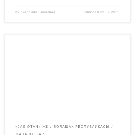
by
Академия "Bolashaq"
Published
05.02.2020
Төртінші ақпан күні Ержан Болатұлының төрағалығымен
Jas Otan ЖҚ-ның кезекті жиналысы өтті. Жиналысқа әр
ЖОО-ның жетекшілері мен белсенді Jas Otanдықтар
қатысты. Жиын барысында өткен жыл бойынша
атқарылған шаралар туралы ақпарат беріліп, алдағы
жылдағы жоспарлар талқыланды. Сонымен қатар
белсенді мүшелерге Jas Otan ЖҚ-ның төрағасы Дәулет
Кәрібектің арнайы алғыс хаттары табысталды.
«Bolashaq» […]
«JAS OTAN» ЖҚ
БОЛАШАҚ РЕСПУБЛИКАСЫ
ЖАҢАЛЫҚТАР