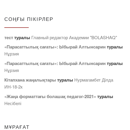
СОҢҒЫ ПІКІРЛЕР
тест
туралы
Главный редактор Академии "BOLASHAQ"
«Парасаттылық сағаты»: Ыбырай Алтынсарин
туралы
Нұрзия
«Парасаттылық сағаты»: Ыбырай Алтынсарин
туралы
Нұрзия
Кітапхана жаңалықтары
туралы
Нурмагамбет Дiлда
ИН-18-2к
«Жаңа форматтағы болашақ педагог-2021»
туралы
Несібелі
МҰРАҒАТ