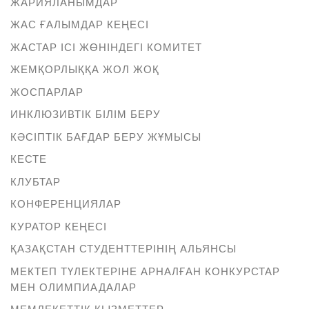
ЖАРИЯЛАНЫМДАР
ЖАС ҒАЛЫМДАР КЕҢЕСІ
ЖАСТАР ІСІ ЖӨНІНДЕГІ КОМИТЕТ
ЖЕМҚОРЛЫҚҚА ЖОЛ ЖОҚ
ЖОСПАРЛАР
ИНКЛЮЗИВТІК БІЛІМ БЕРУ
КӘСІПТІК БАҒДАР БЕРУ ЖҰМЫСЫ
КЕСТЕ
КЛУБТАР
КОНФЕРЕНЦИЯЛАР
КУРАТОР КЕҢЕСІ
ҚАЗАҚСТАН СТУДЕНТТЕРІНІҢ АЛЬЯНСЫ
МЕКТЕП ТҮЛЕКТЕРІНЕ АРНАЛҒАН КОНКУРСТАР
МЕН ОЛИМПИАДАЛАР
МЕМЛЕКЕТТІК ҚЫЗМЕТТЕР