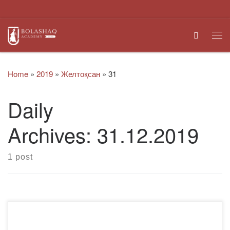
Skip to content
Search
Me
Home
»
2019
»
Желтоқсан
»
31
Daily
Archives:
31.12.2019
1 post
«Bolashaq» академиясы баршаңызды келе жатқан жаңа