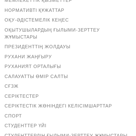
НОРМАТИВТІ ҚҰЖАТТАР
ОҚУ-ӘДІСТЕМЕЛІК КЕҢЕС
ОҚЫТУШЫЛАРДЫҢ ҒЫЛЫМИ-ЗЕРТТЕУ
ЖҰМЫСТАРЫ
ПРЕЗИДЕНТТІҢ ЖОЛДАУЫ
РУХАНИ ЖАҢҒЫРУ
РУХАНИЯТ ОРТАЛЫҒЫ
САЛАУАТТЫ ӨМІР САЛТЫ
СҒЗЖ
СЕРІКТЕСТЕР
СЕРІКТЕСТІК ЖӨНІНДЕГІ КЕЛІСІМШАРТТАР
СПОРТ
СТУДЕНТТЕР ҮЙІ
СТУДЕНТТЕРДІҢ ҒЫЛЫМИ-ЗЕРТТЕУ ЖҰМЫСТАРЫ