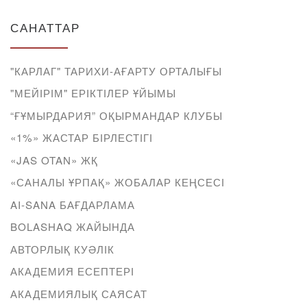
САНАТТАР
"КАРЛАГ" ТАРИХИ-АҒАРТУ ОРТАЛЫҒЫ
"МЕЙІРІМ" ЕРІКТІЛЕР ҰЙЫМЫ
“ҒҰМЫРДАРИЯ” ОҚЫРМАНДАР КЛУБЫ
«1%» ЖАСТАР БІРЛЕСТІГІ
«JAS OTAN» ЖҚ
«САНАЛЫ ҰРПАҚ» ЖОБАЛАР КЕҢСЕСІ
AI-SANA БАҒДАРЛАМА
BOLASHAQ ЖАЙЫНДА
АВТОРЛЫҚ КУӘЛІК
АКАДЕМИЯ ЕСЕПТЕРІ
АКАДЕМИЯЛЫҚ САЯСАТ