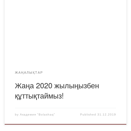
жылмен құттықтайды! Зор денсаулық, мол табыс
тілейміз! Отанымыз тыныш болсын! Сізді әлемдегі ең
ғажайып мейрам – Жаңа жыл мерекесімен
құттықтаймыз! Тек осы кеште ғана біз өзімізді сәбидей
сезініп, ғажайыптың бар екеніне сенеміз. Өтіп бара
жатқан жылдың жақсылығы ғана есте қалып, болашақта
жүзінізден тек күлкі […]
ЖАҢАЛЫҚТАР
Жаңа 2020 жылыңызбен
құттықтаймыз!
by
Академия "Bolashaq"
Published
31.12.2019