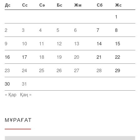
Дс
Сс
Сә
Бс
Жм
Сб
Жс
1
2
3
4
5
6
7
8
9
10
11
12
13
14
15
16
17
18
19
20
21
22
23
24
25
26
27
28
29
30
31
« Қар
Қаң »
МҰРАҒАТ
Мұрағат