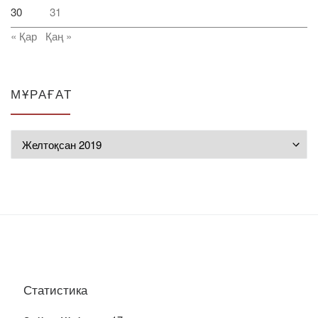
30
31
« Қар
Қаң »
МҰРАҒАТ
Мұрағат
Статистика