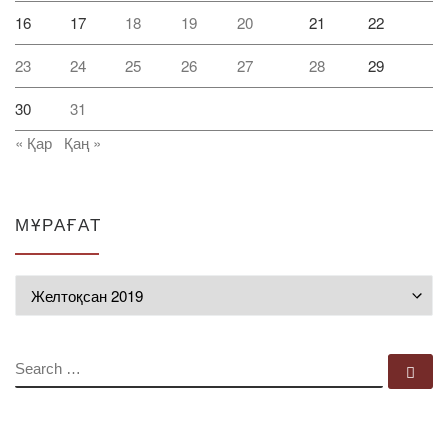
16
17
18
19
20
21
22
23
24
25
26
27
28
29
30
31
« Қар
Қаң »
МҰРАҒАТ
Мұрағат
SEARCH
Se