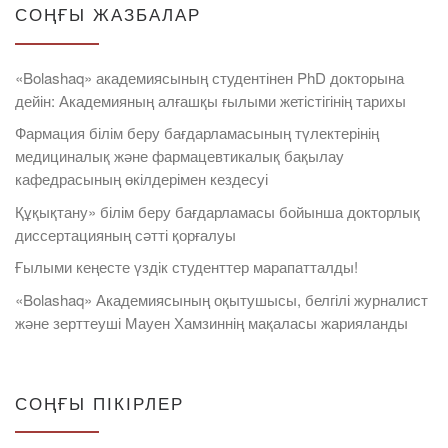
СОҢҒЫ ЖАЗБАЛАР
«Bolashaq» академиясының студентінен PhD докторына
дейін: Академияның алғашқы ғылыми жетістігінің тарихы
Фармация білім беру бағдарламасының түлектерінің
медициналық және фармацевтикалық бақылау
кафедрасының өкілдерімен кездесуі
Құқықтану» білім беру бағдарламасы бойынша докторлық
диссертацияның сәтті қорғалуы
Ғылыми кеңесте үздік студенттер марапатталды!
«Bolashaq» Академиясының оқытушысы, белгілі журналист
және зерттеуші Мауен Хамзиннің мақаласы жарияланды
СОҢҒЫ ПІКІРЛЕР