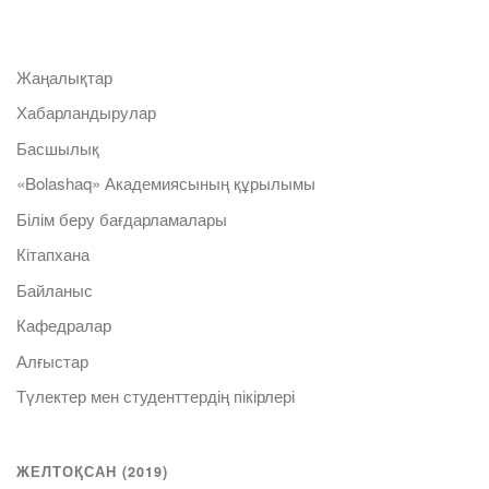
Жаңалықтар
Хабарландырулар
Басшылық
«Bolashaq» Академиясының құрылымы
Білім беру бағдарламалары
Кітапхана
Байланыс
Кафедралар
Алғыстар
Түлектер мен студенттердің пікірлері
ЖЕЛТОҚСАН (2019)