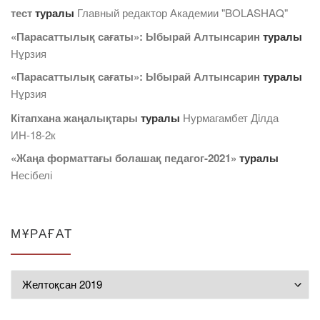
тест
туралы
Главный редактор Академии "BOLASHAQ"
«Парасаттылық сағаты»: Ыбырай Алтынсарин
туралы
Нұрзия
«Парасаттылық сағаты»: Ыбырай Алтынсарин
туралы
Нұрзия
Кітапхана жаңалықтары
туралы
Нурмагамбет Дiлда
ИН-18-2к
«Жаңа форматтағы болашақ педагог-2021»
туралы
Несібелі
МҰРАҒАТ
Мұрағат