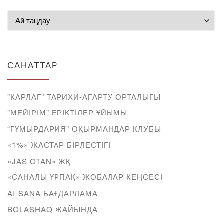
Мұрағат
САНАТТАР
"КАРЛАГ" ТАРИХИ-АҒАРТУ ОРТАЛЫҒЫ
"МЕЙІРІМ" ЕРІКТІЛЕР ҰЙЫМЫ
“ҒҰМЫРДАРИЯ” ОҚЫРМАНДАР КЛУБЫ
«1%» ЖАСТАР БІРЛЕСТІГІ
«JAS OTAN» ЖҚ
«САНАЛЫ ҰРПАҚ» ЖОБАЛАР КЕҢСЕСІ
AI-SANA БАҒДАРЛАМА
BOLASHAQ ЖАЙЫНДА