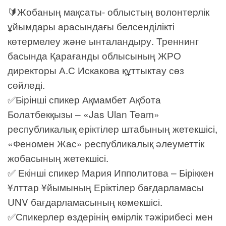
🔰Жобаның мақсаты- облыстың волонтерлік
ұйымдары арасындағы белсенділікті
көтермелеу және ынталандыру. Треннинг
басында Қарағанды облысының ЖРО
директоры А.С Искакова құттыктау сөз
сөйледі.
✅Бірінші спикер Ақмамбет Ақбота
Болатбекқызы – «Jas Ulan Team»
республикалық еріктілер штабының жетекшісі,
«Феномен Жас» республикалық әлеуметтік
жобасының жетекшісі.
✅ Екінші спикер Мария Ипполитова – Біріккен
Ұлттар Ұйымының Еріктілер бағдарламасы
UNV бағдарламасының көмекшісі.
✅Спикерлер өздерінің өмірлік тәжірибесі мен