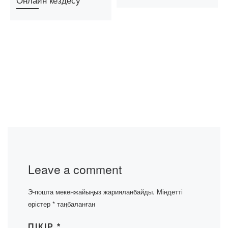
Leave a comment
Э-пошта мекенжайыңыз жарияланбайды.
Міндетті
өрістер
*
таңбаланған
ПІКІР
*