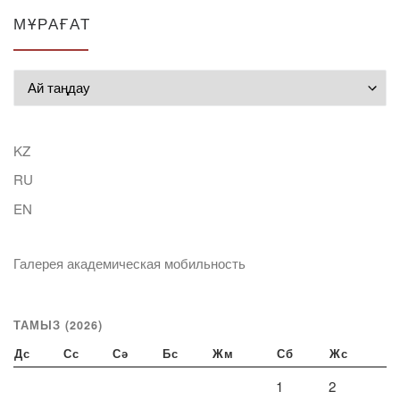
МҰРАҒАТ
Мұрағат
KZ
RU
EN
Галерея академическая мобильность
ТАМЫЗ (2026)
Дс
Сс
Сә
Бс
Жм
Сб
Жс
1
2