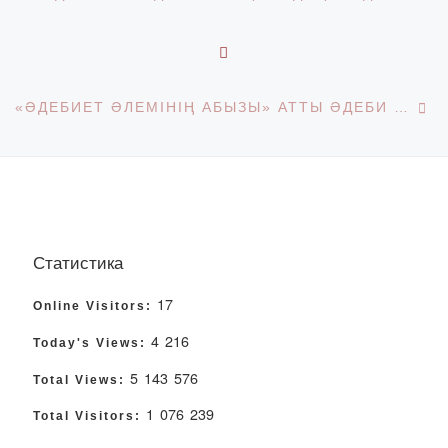
BACK TO POST LIST
Ne
«ӘДЕБИЕТ ӘЛЕМІНІҢ АБЫЗЫ» АТТЫ ӘДЕБИ КЕШ ӨТТІ
Статистика
17
Online Visitors:
4 216
Today's Views:
5 143 576
Total Views:
1 076 239
Total Visitors: