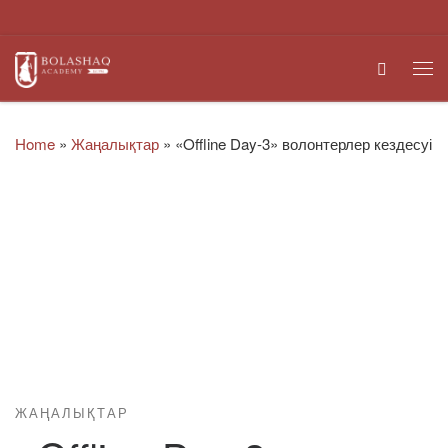
Skip to content
Search
Me
Home
»
Жаңалықтар
»
«Offline Day-3» волонтерлер кездесуі
ЖАҢАЛЫҚТАР