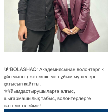
🔰”BOLASHAQ” Академиясынан волонтерлік
ұйымының жетекшісімен ұйым мүшелері
қатысып қайтты.
⚜Ұйымдастырушыларға алғыс,
шығармашылық табыс, волонтерлерге
сәттілік тілейміз!