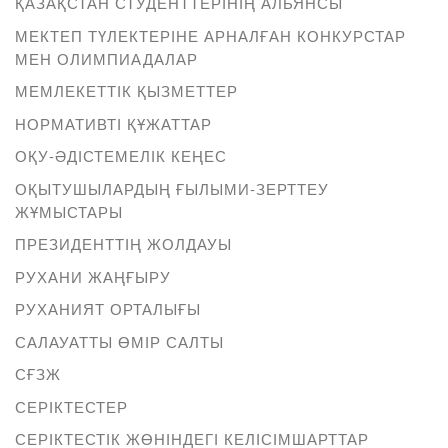
ҚАЗАҚСТАН СТУДЕНТТЕРІНІҢ АЛЬЯНСЫ
МЕКТЕП ТҮЛЕКТЕРІНЕ АРНАЛҒАН КОНКУРСТАР
МЕН ОЛИМПИАДАЛАР
МЕМЛЕКЕТТІК ҚЫЗМЕТТЕР
НОРМАТИВТІ ҚҰЖАТТАР
ОҚУ-ӘДІСТЕМЕЛІК КЕҢЕС
ОҚЫТУШЫЛАРДЫҢ ҒЫЛЫМИ-ЗЕРТТЕУ
ЖҰМЫСТАРЫ
ПРЕЗИДЕНТТІҢ ЖОЛДАУЫ
РУХАНИ ЖАҢҒЫРУ
РУХАНИЯТ ОРТАЛЫҒЫ
САЛАУАТТЫ ӨМІР САЛТЫ
СҒЗЖ
СЕРІКТЕСТЕР
СЕРІКТЕСТІК ЖӨНІНДЕГІ КЕЛІСІМШАРТТАР