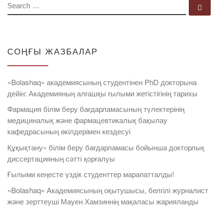
SEARCH
Se
СОҢҒЫ ЖАЗБАЛАР
«Bolashaq» академиясының студентінен PhD докторына
дейін: Академияның алғашқы ғылыми жетістігінің тарихы
Фармация білім беру бағдарламасының түлектерінің
медициналық және фармацевтикалық бақылау
кафедрасының өкілдерімен кездесуі
Құқықтану» білім беру бағдарламасы бойынша докторлық
диссертацияның сәтті қорғалуы
Ғылыми кеңесте үздік студенттер марапатталды!
«Bolashaq» Академиясының оқытушысы, белгілі журналист
және зерттеуші Мауен Хамзиннің мақаласы жарияланды