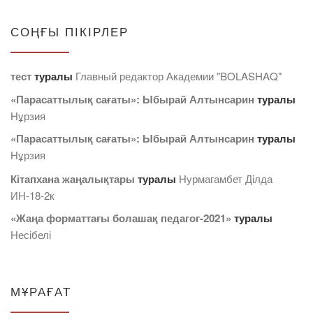
СОҢҒЫ ПІКІРЛЕР
тест
туралы
Главный редактор Академии "BOLASHAQ"
«Парасаттылық сағаты»: Ыбырай Алтынсарин
туралы
Нұрзия
«Парасаттылық сағаты»: Ыбырай Алтынсарин
туралы
Нұрзия
Кітапхана жаңалықтары
туралы
Нурмагамбет Дiлда
ИН-18-2к
«Жаңа форматтағы болашақ педагог-2021»
туралы
Несібелі
МҰРАҒАТ