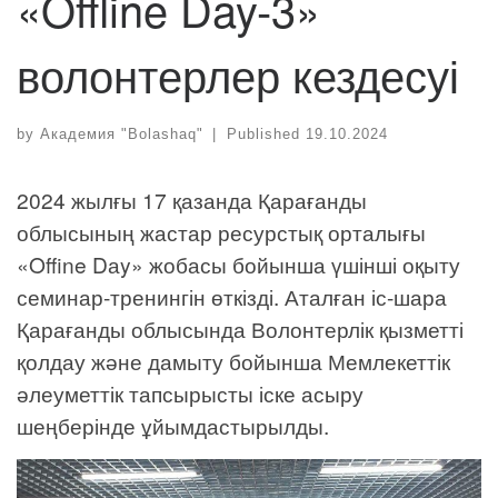
«Offline Day-3»
волонтерлер кездесуі
by
Академия "Bolashaq"
|
Published
19.10.2024
2024 жылғы 17 қазанда Қарағанды
облысының жастар ресурстық орталығы
«Offine Dаy» жобасы бойынша үшінші оқыту
семинар-тренингін өткізді. Аталған іс-шара
Қарағанды облысында Волонтерлік қызметті
қолдау және дамыту бойынша Мемлекеттік
әлеуметтік тапсырысты іске асыру
шеңберінде ұйымдастырылды.