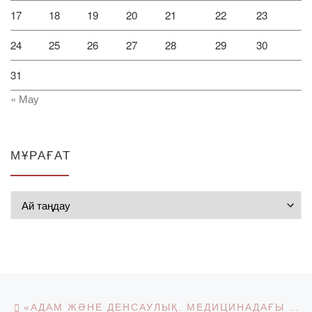
17
18
19
20
21
22
23
24
25
26
27
28
29
30
31
« Мау
МҰРАҒАТ
Мұрағат
Post navigation
Previous post
«АДАМ ЖӘНЕ ДЕНСАУЛЫҚ. МЕДИЦИНАДАҒЫ КӨПСАЛАЛЫ ТӘСІЛ» II ХАЛЫҚАРАЛЫҚ MED КОНГРЕСІ