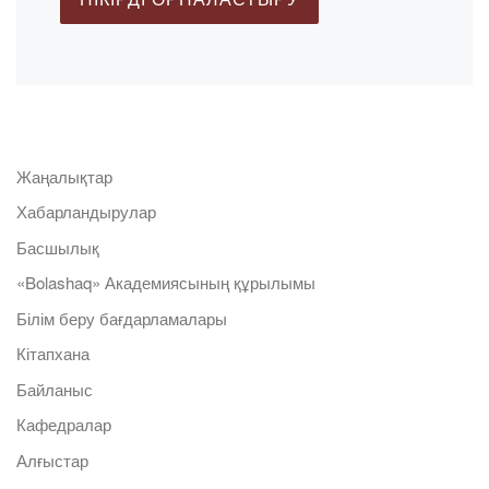
Жаңалықтар
Хабарландырулар
Басшылық
«Bolashaq» Академиясының құрылымы
Білім беру бағдарламалары
Кітапхана
Байланыс
Кафедралар
Алғыстар