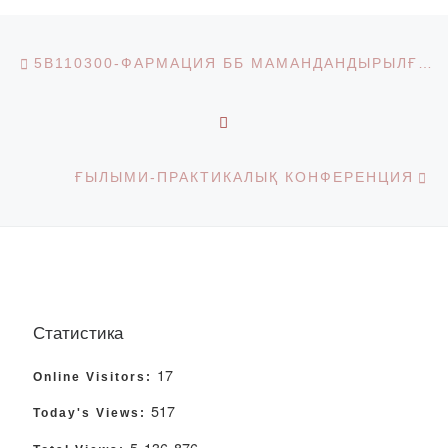
Post navigation
Previous post
5В110300-ФАРМАЦИЯ ББ МАМАНДАНДЫРЫЛҒАН АККРЕДИТТЕУ ШЕҢБЕРІНДЕ СЫРТҚЫ БАҒАЛАУ (АУДИТ) БОЙЫНША НКАОКО САРАПТАМАЛЫҚ ТОБЫНЫҢ ЕСКЕРТУЛЕРІН ЖОЮ ЖӘНЕ ҰСЫНЫМДАРЫН ОРЫНДАУ БОЙЫНША ТҮЗЕТУ ІС-ҚИМЫЛДАРЫНЫҢ ЖОСПАРЫ
BACK TO POST LIST
Ne
ҒЫЛЫМИ-ПРАКТИКАЛЫҚ КОНФЕРЕНЦИЯ
Статистика
17
Online Visitors:
517
Today's Views:
5 136 876