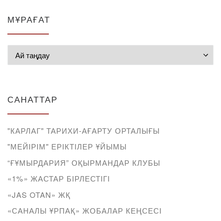
МҰРАҒАТ
Мұрағат
САНАТТАР
"КАРЛАГ" ТАРИХИ-АҒАРТУ ОРТАЛЫҒЫ
"МЕЙІРІМ" ЕРІКТІЛЕР ҰЙЫМЫ
“ҒҰМЫРДАРИЯ” ОҚЫРМАНДАР КЛУБЫ
«1%» ЖАСТАР БІРЛЕСТІГІ
«JAS OTAN» ЖҚ
«САНАЛЫ ҰРПАҚ» ЖОБАЛАР КЕҢСЕСІ