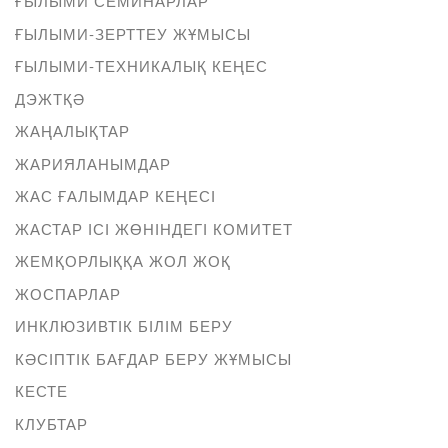
ҒЫЛЫМИ СЕМИНАРЛАР
ҒЫЛЫМИ-ЗЕРТТЕУ ЖҰМЫСЫ
ҒЫЛЫМИ-ТЕХНИКАЛЫҚ КЕҢЕС
ДЭЖТҚӘ
ЖАҢАЛЫҚТАР
ЖАРИЯЛАНЫМДАР
ЖАС ҒАЛЫМДАР КЕҢЕСІ
ЖАСТАР ІСІ ЖӨНІНДЕГІ КОМИТЕТ
ЖЕМҚОРЛЫҚҚА ЖОЛ ЖОҚ
ЖОСПАРЛАР
ИНКЛЮЗИВТІК БІЛІМ БЕРУ
КӘСІПТІК БАҒДАР БЕРУ ЖҰМЫСЫ
КЕСТЕ
КЛУБТАР