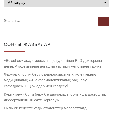
SEARCH
Se
СОҢҒЫ ЖАЗБАЛАР
«Bolashaq» академиясының студентінен PhD докторына
дейін: Академияның алғашқы ғылыми жетістігінің тарихы
Фармация білім беру бағдарламасының түлектерінің
медициналық және фармацевтикалық бақылау
кафедрасының өкілдерімен кездесуі
Құқықтану» білім беру бағдарламасы бойынша докторлық
диссертацияның сәтті қорғалуы
Ғылыми кеңесте үздік студенттер марапатталды!