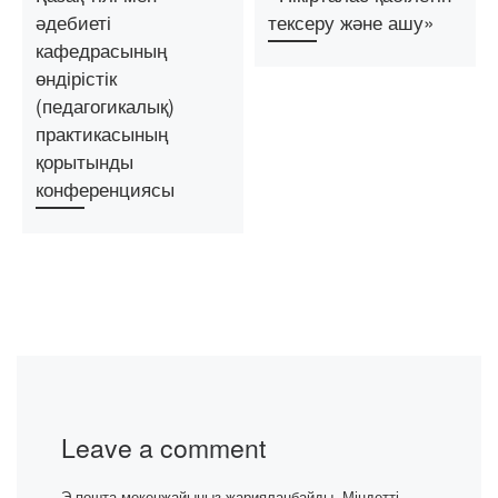
әдебиеті
тексеру және ашу»
кафедрасының
өндірістік
(педагогикалық)
практикасының
қорытынды
конференциясы
Leave a comment
Э-пошта мекенжайыңыз жарияланбайды.
Міндетті