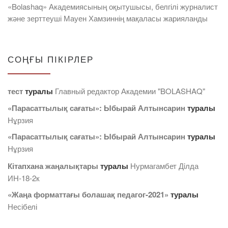
«Bolashaq» Академиясының оқытушысы, белгілі журналист
және зерттеуші Мауен Хамзиннің мақаласы жарияланды
СОҢҒЫ ПІКІРЛЕР
тест
туралы
Главный редактор Академии "BOLASHAQ"
«Парасаттылық сағаты»: Ыбырай Алтынсарин
туралы
Нұрзия
«Парасаттылық сағаты»: Ыбырай Алтынсарин
туралы
Нұрзия
Кітапхана жаңалықтары
туралы
Нурмагамбет Дiлда
ИН-18-2к
«Жаңа форматтағы болашақ педагог-2021»
туралы
Несібелі