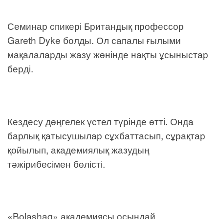
Семинар спикері Британдық профессор
Gareth Dyke болды. Ол сапалы ғылыми
мақалаларды жазу жөнінде нақты ұсыныстар
берді.
Кездесу дөңгелек үстел түрінде өтті. Онда
барлық қатысушылар сұхбаттасып, сұрақтар
қойылып, академиялық жазудың
тәжірибесімен бөлісті.
«Bolashaq» академиясы осындай