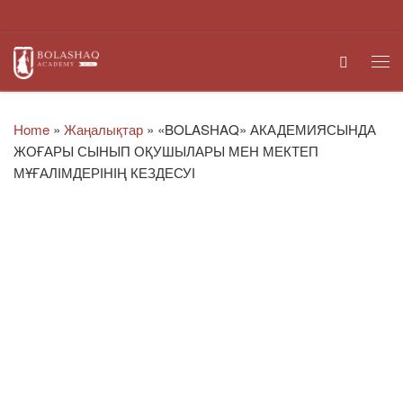
Skip to content
Search
Me
Home
»
Жаңалықтар
»
«BOLASHAQ» АКАДЕМИЯСЫНДА
ЖОҒАРЫ СЫНЫП ОҚУШЫЛАРЫ МЕН МЕКТЕП
МҰҒАЛІМДЕРІНІҢ КЕЗДЕСУІ