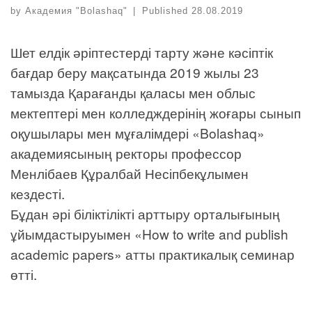
by
Академия "Bolashaq"
|
Published
28.08.2019
Шет елдік әріптестерді тарту және кәсіптік
бағдар беру мақсатында 2019 жылы 23
тамызда Қарағанды қаласы мен облыс
мектептері мен колледждерінің жоғары сынып
оқушылары мен мұғалімдері «Bolashaq»
академиясының ректоры профессор
Менлібаев Құралбай Несіпбекұлымен
кездесті.
Бұдан әрі біліктілікті арттыру орталығының
ұйымдастыруымен «How to write and publish
academic papers» атты практикалық семинар
өтті.