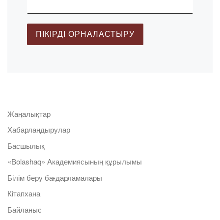
Жаңалықтар
Хабарландырулар
Басшылық
«Bolashaq» Академиясының құрылымы
Білім беру бағдарламалары
Кітапхана
Байланыс