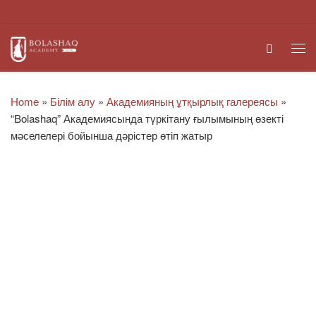
Skip to content
Search
Me
Home
»
Білім алу
»
Академияның ұтқырлық галереясы
»
“Bolashaq” Академиясында түркітану ғылымының өзекті
мәселелері бойынша дәрістер өтіп жатыр