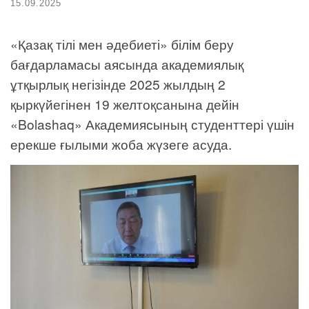
15.09.2025
«Қазақ тілі мен әдебиеті» білім беру
бағдарламасы аясында академиялық
ұтқырлық негізінде 2025 жылдың 2
қыркүйегінен 19 желтоқсанына дейін
«Bolashaq» Академиясының студенттері үшін
ерекше ғылыми жоба жүзеге асуда.