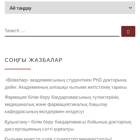
Мұрағат
SEARCH
Se
СОҢҒЫ ЖАЗБАЛАР
«Bolashaq» академиясының студентінен PhD докторына
дейін: Академияның алғашқы ғылыми жетістігінің тарихы
Фармация білім беру бағдарламасының түлектерінің
медициналық және фармацевтикалық бақылау
кафедрасының өкілдерімен кездесуі
Құқықтану» білім беру бағдарламасы бойынша докторлық
диссертацияның сәтті қорғалуы
Ғылыми кеңесте үздік студенттер марапатталды!