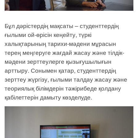
Бұл дәрістердің мақсаты – студенттердің
ғылыми ой-өрісін кеңейту, түркі
халықтарының тарихи-мәдени мұрасын
терең меңгеруге жағдай жасау және тілдік-
мәдени зерттеулерге қызығушылығын
арттыру. Сонымен қатар, студенттердің
зерттеу жүргізу, ғылыми талдау жасау және
теориялық білімдерін тәжірибеде қолдану
қабілеттерін дамыту көзделуде.