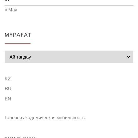
« Мау
МҰРАҒАТ
Мұрағат
KZ
RU
EN
Галерея академическая мобильность