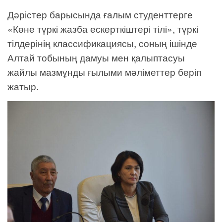
Дәрістер барысында ғалым студенттерге
«Көне түркі жазба ескерткіштері тілі», түркі
тілдерінің классификациясы, соның ішінде
Алтай тобының дамуы мен қалыптасуы
жайлы мазмұнды ғылыми мәліметтер беріп
жатыр.