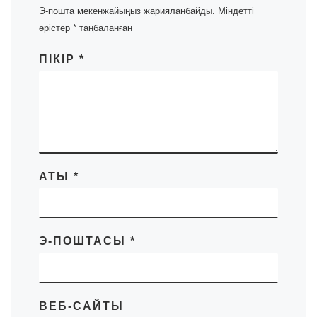
Э-пошта мекенжайыңыз жарияланбайды.
Міндетті
өрістер
*
таңбаланған
ПІКІР
*
АТЫ
*
Э-ПОШТАСЫ
*
ВЕБ-САЙТЫ