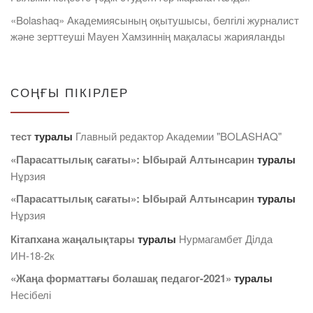
«Bolashaq» Академиясының оқытушысы, белгілі журналист
және зерттеуші Мауен Хамзиннің мақаласы жарияланды
СОҢҒЫ ПІКІРЛЕР
тест
туралы
Главный редактор Академии "BOLASHAQ"
«Парасаттылық сағаты»: Ыбырай Алтынсарин
туралы
Нұрзия
«Парасаттылық сағаты»: Ыбырай Алтынсарин
туралы
Нұрзия
Кітапхана жаңалықтары
туралы
Нурмагамбет Дiлда
ИН-18-2к
«Жаңа форматтағы болашақ педагог-2021»
туралы
Несібелі