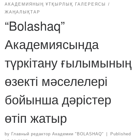
АКАДЕМИЯНЫҢ ҰТҚЫРЛЫҚ ГАЛЕРЕЯСЫ
ЖАҢАЛЫҚТАР
“Bolashaq”
Академиясында
түркітану ғылымының
өзекті мәселелері
бойынша дәрістер
өтіп жатыр
by
Главный редактор Академии "BOLASHAQ"
|
Published