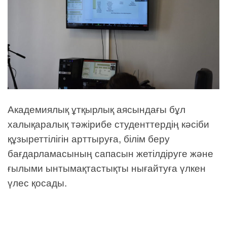
Академиялық ұтқырлық аясындағы бұл
халықаралық тәжірибе студенттердің кәсіби
құзыреттілігін арттыруға, білім беру
бағдарламасының сапасын жетілдіруге және
ғылыми ынтымақтастықты нығайтуға үлкен
үлес қосады.