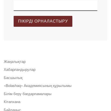
Жаңалықтар
Хабарландырулар
Басшылық
«Bolashaq» Академиясының құрылымы
Білім беру бағдарламалары
Кітапхана
Байланыс