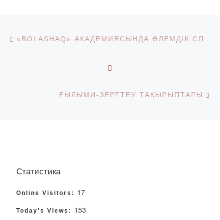
Post navigation
Previous post
«BOLASHAQ» АКАДЕМИЯСЫНДА ӘЛЕМДІК СПОРТ ЖҰЛДЫЗЫ МАРИО КИНДЕЛАНМЕН КЕЗДЕСУ ӨТТІ
BACK TO POST LIST
Ne
ҒЫЛЫМИ-ЗЕРТТЕУ ТАҚЫРЫПТАРЫ
Статистика
17
Online Visitors:
153
Today's Views: