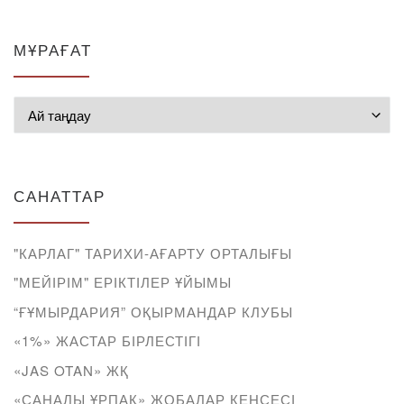
МҰРАҒАТ
Мұрағат
САНАТТАР
"КАРЛАГ" ТАРИХИ-АҒАРТУ ОРТАЛЫҒЫ
"МЕЙІРІМ" ЕРІКТІЛЕР ҰЙЫМЫ
“ҒҰМЫРДАРИЯ” ОҚЫРМАНДАР КЛУБЫ
«1%» ЖАСТАР БІРЛЕСТІГІ
«JAS OTAN» ЖҚ
«САНАЛЫ ҰРПАҚ» ЖОБАЛАР КЕҢСЕСІ