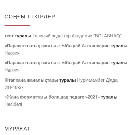
СОҢҒЫ ПІКІРЛЕР
тест
туралы
Главный редактор Академии "BOLASHAQ"
«Парасаттылық сағаты»: Ыбырай Алтынсарин
туралы
Нұрзия
«Парасаттылық сағаты»: Ыбырай Алтынсарин
туралы
Нұрзия
Кітапхана жаңалықтары
туралы
Нурмагамбет Дiлда
ИН-18-2к
«Жаңа форматтағы болашақ педагог-2021»
туралы
Несібелі
МҰРАҒАТ