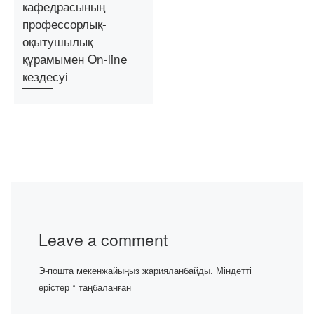
кафедрасының
профессорлық-
оқытушылық
құрамымен On-line
кездесуі
Leave a comment
Э-пошта мекенжайыңыз жарияланбайды.
Міндетті
өрістер
*
таңбаланған