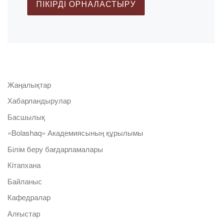
Жаңалықтар
Хабарландырулар
Басшылық
«Bolashaq» Академиясының құрылымы
Білім беру бағдарламалары
Кітапхана
Байланыс
Кафедралар
Алғыстар