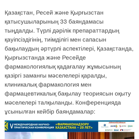
Қазақстан, Ресей және Қырғызстан
қатысушыларының 33 баяндамасы
тыңдалды. Түрлі дәрілік препараттардың
қауіпсіздігінің, тиімділігі мен сапасын
бақылаудың әртүрлі аспектілері, Қазақстанда,
Қырғызстанда және Ресейде
фармакологиялық қадағалау жұмысының
қазіргі заманғы мәселелері қаралды,
клиникалық фармакология мен
фармацевтикалық бақылау теориясын оқыту
мәселелері талқыланды. Конференцияда
ұсынылған кейбір баяндамалар: