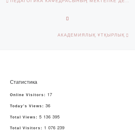
ПЕДАГОГИКА КАФЕДРАСЫНЫҢ МЕКТЕПКЕ ДЕЙІНГІ ҰЙЫМДАРДЫҢ ПЕДАГОГТАРЫНА ОБЛЫСТЫҚ СЕМИНАР ӨТКІЗУ
BACK TO POST LIST
Ne
АКАДЕМИЯЛЫҚ ҰТҚЫРЛЫҚ
Статистика
17
Online Visitors:
36
Today's Views:
5 136 395
Total Views:
1 076 239
Total Visitors: