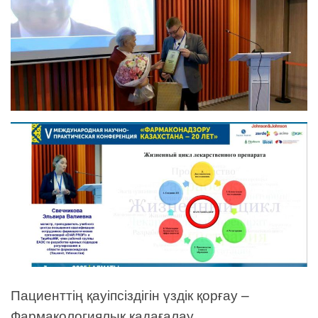
Пациенттің қауіпсіздігін үздік қорғау –
Фармакологиялық қадағалау