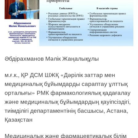
Әбдірахманов Мәлік Жаңалықұлы
м.ғ.к., ҚР ДСМ ШЖҚ «Дәрілік заттар мен
медициналық бұйымдарды сараптау ұлттық
орталығы» РМК фармакологиялық қадағалау
және медициналық бұйымдардың қауіпсіздігі,
тиімділігі департаментінің басшысы, Астана,
Қазақстан
Медициналық және фармацевтикалық білім