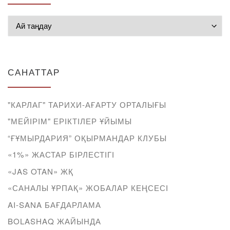
Мұрағат
САНАТТАР
"КАРЛАГ" ТАРИХИ-АҒАРТУ ОРТАЛЫҒЫ
"МЕЙІРІМ" ЕРІКТІЛЕР ҰЙЫМЫ
“ҒҰМЫРДАРИЯ” ОҚЫРМАНДАР КЛУБЫ
«1%» ЖАСТАР БІРЛЕСТІГІ
«JAS OTAN» ЖҚ
«САНАЛЫ ҰРПАҚ» ЖОБАЛАР КЕҢСЕСІ
AI-SANA БАҒДАРЛАМА
BOLASHAQ ЖАЙЫНДА