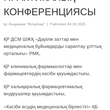
КОНФЕРЕНЦИЯСЫ
by
Академия "Bolashaq"
|
Published
04.04.2025
ҚР ДСМ ШЖҚ «Дәрілік заттар мен
медициналық бұйымдарды сараптау ұлттық
орталығы» РМК,
ҚР клиникалық фармакологтар мен
фармацевтердің кәсіби қауымдастығы,
ҚР халықаралық фармацевтикалық
өндірушілер қауымдастығы,
«Кәсіби өсудің медициналық бірлестігі» ҚБ