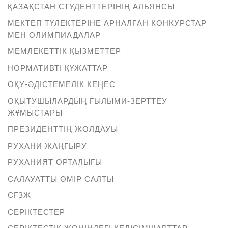
ҚАЗАҚСТАН СТУДЕНТТЕРІНІҢ АЛЬЯНСЫ
МЕКТЕП ТҮЛЕКТЕРІНЕ АРНАЛҒАН КОНКУРСТАР
МЕН ОЛИМПИАДАЛАР
МЕМЛЕКЕТТІК ҚЫЗМЕТТЕР
НОРМАТИВТІ ҚҰЖАТТАР
ОҚУ-ӘДІСТЕМЕЛІК КЕҢЕС
ОҚЫТУШЫЛАРДЫҢ ҒЫЛЫМИ-ЗЕРТТЕУ
ЖҰМЫСТАРЫ
ПРЕЗИДЕНТТІҢ ЖОЛДАУЫ
РУХАНИ ЖАҢҒЫРУ
РУХАНИЯТ ОРТАЛЫҒЫ
САЛАУАТТЫ ӨМІР САЛТЫ
СҒЗЖ
СЕРІКТЕСТЕР
СЕРІКТЕСТІК ЖӨНІНДЕГІ КЕЛІСІМШАРТТАР