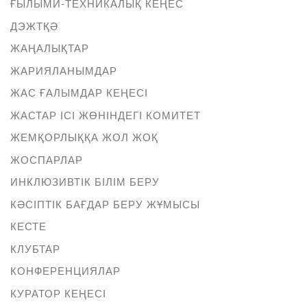
ҒЫЛЫМИ-ТЕХНИКАЛЫҚ КЕҢЕС
ДЭЖТҚӘ
ЖАҢАЛЫҚТАР
ЖАРИЯЛАНЫМДАР
ЖАС ҒАЛЫМДАР КЕҢЕСІ
ЖАСТАР ІСІ ЖӨНІНДЕГІ КОМИТЕТ
ЖЕМҚОРЛЫҚҚА ЖОЛ ЖОҚ
ЖОСПАРЛАР
ИНКЛЮЗИВТІК БІЛІМ БЕРУ
КӘСІПТІК БАҒДАР БЕРУ ЖҰМЫСЫ
КЕСТЕ
КЛУБТАР
КОНФЕРЕНЦИЯЛАР
КУРАТОР КЕҢЕСІ