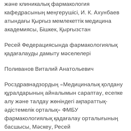
және клиникалық фармакология
кафедрасының меңгерушісі, И. К. Ахунбаев
атындағы Қырғыз мемлекеттік медицина
академиясы, Бішкек, Қырғызстан
Ресей Федерациясында фармакологиялық
қадағалауды дамыту мәселелері
Поливанов Виталий Анатольевич
Росздравнадзордың «Медициналық қолдану
құралдарының айналымын сараптау, есепке
алу және талдау жөніндегі ақпараттық-
әдістемелік орталық» ФМБУ
фармакологиялық қадағалау орталығының
басшысы, Мәскеу, Ресей