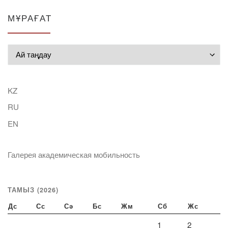
МҰРАҒАТ
Мұрағат
KZ
RU
EN
Галерея академическая мобильность
ТАМЫЗ (2026)
Дс
Сс
Сә
Бс
Жм
Сб
Жс
1
2