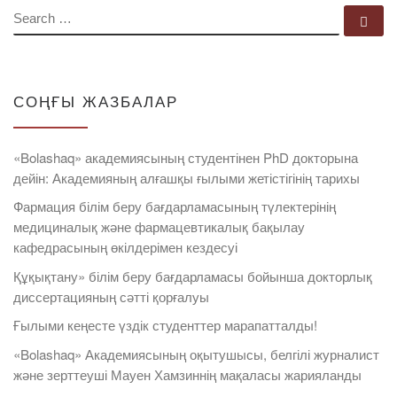
SEARCH
Se
СОҢҒЫ ЖАЗБАЛАР
«Bolashaq» академиясының студентінен PhD докторына
дейін: Академияның алғашқы ғылыми жетістігінің тарихы
Фармация білім беру бағдарламасының түлектерінің
медициналық және фармацевтикалық бақылау
кафедрасының өкілдерімен кездесуі
Құқықтану» білім беру бағдарламасы бойынша докторлық
диссертацияның сәтті қорғалуы
Ғылыми кеңесте үздік студенттер марапатталды!
«Bolashaq» Академиясының оқытушысы, белгілі журналист
және зерттеуші Мауен Хамзиннің мақаласы жарияланды