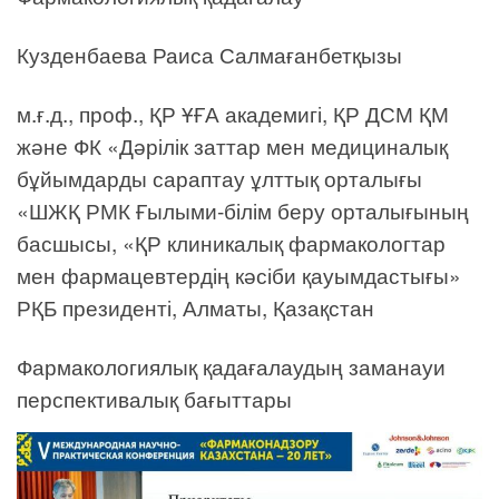
Кузденбаева Раиса Салмағанбетқызы
м.ғ.д., проф., ҚР ҰҒА академигі, ҚР ДСМ ҚМ
және ФК «Дәрілік заттар мен медициналық
бұйымдарды сараптау ұлттық орталығы
«ШЖҚ РМК Ғылыми-білім беру орталығының
басшысы, «ҚР клиникалық фармакологтар
мен фармацевтердің кәсіби қауымдастығы»
РҚБ президенті, Алматы, Қазақстан
Фармакологиялық қадағалаудың заманауи
перспективалық бағыттары