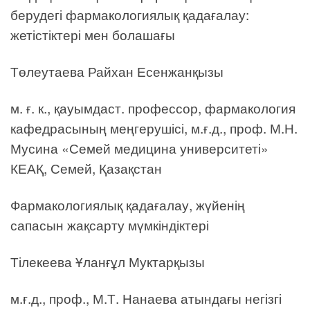
берудегі фармакологиялық қадағалау:
жетістіктері мен болашағы
Төлеутаева Райхан Есенжанқызы
м. ғ. к., қауымдаст. профессор, фармакология
кафедрасының меңгерушісі, м.ғ.д., проф. М.Н.
Мусина «Семей медицина университеті»
КЕАҚ, Семей, Қазақстан
Фармакологиялық қадағалау, жүйенің
сапасын жақсарту мүмкіндіктері
Тілекеева Ұланғұл Муктарқызы
м.ғ.д., проф., М.Т. Нанаева атындағы негізгі