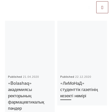
Published
21.04.2020
Published
22.12.2020
«Bolashaq»
«ЛиМоНаД»
академиясы
студенттік газетінің
ректорының
кезекті нөмірі
фармацевтикалық
пәндер