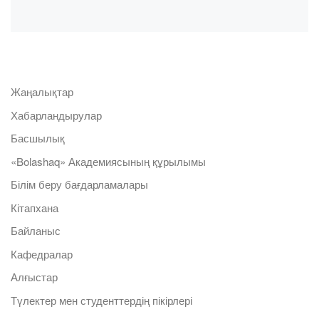
Жаңалықтар
Хабарландырулар
Басшылық
«Bolashaq» Академиясының құрылымы
Білім беру бағдарламалары
Кітапхана
Байланыс
Кафедралар
Алғыстар
Түлектер мен студенттердің пікірлері