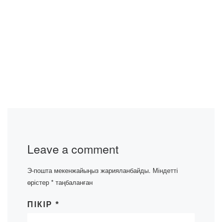
Leave a comment
Э-пошта мекенжайыңыз жарияланбайды.
Міндетті
өрістер
*
таңбаланған
ПІКІР
*