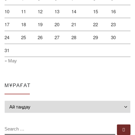
10
11
12
13
14
15
16
17
18
19
20
21
22
23
24
25
26
27
28
29
30
31
« Мау
МҰРАҒАТ
Мұрағат
SEARCH
Se