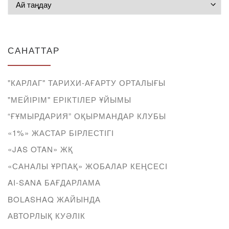
САНАТТАР
"КАРЛАГ" ТАРИХИ-АҒАРТУ ОРТАЛЫҒЫ
"МЕЙІРІМ" ЕРІКТІЛЕР ҰЙЫМЫ
“ҒҰМЫРДАРИЯ” ОҚЫРМАНДАР КЛУБЫ
«1%» ЖАСТАР БІРЛЕСТІГІ
«JAS OTAN» ЖҚ
«САНАЛЫ ҰРПАҚ» ЖОБАЛАР КЕҢСЕСІ
AI-SANA БАҒДАРЛАМА
BOLASHAQ ЖАЙЫНДА
АВТОРЛЫҚ КУӘЛІК