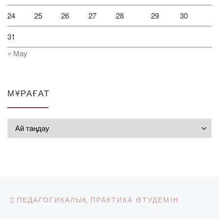
24
25
26
27
28
29
30
31
« Мау
МҰРАҒАТ
Мұрағат
Post navigation
Previous post
ПЕДАГОГИКАЛЫҚ ПРАКТИКА ӨТУДЕМІН