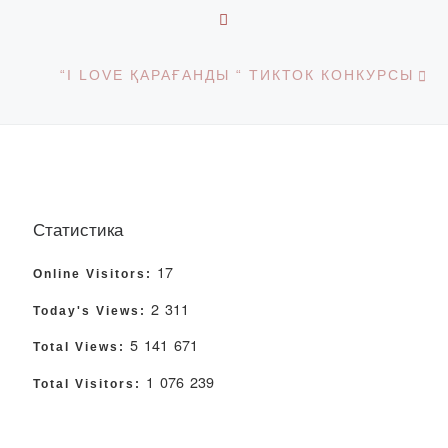
BACK TO POST LIST
Ne
“I LOVE ҚАРАҒАНДЫ “ ТИКТОК КОНКУРСЫ
Статистика
17
Online Visitors:
2 311
Today's Views:
5 141 671
Total Views:
1 076 239
Total Visitors: