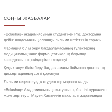
СОҢҒЫ ЖАЗБАЛАР
«Bolashaq» академиясының студентінен PhD докторына
дейін: Академияның алғашқы ғылыми жетістігінің тарихы
Фармация білім беру бағдарламасының түлектерінің
медициналық және фармацевтикалық бақылау
кафедрасының өкілдерімен кездесуі
Құқықтану» білім беру бағдарламасы бойынша докторлық
диссертацияның сәтті қорғалуы
Ғылыми кеңесте үздік студенттер марапатталды!
«Bolashaq» Академиясының оқытушысы, белгілі журналист
және зерттеуші Мауен Хамзиннің мақаласы жарияланды