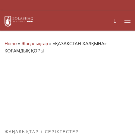
Skip to content
Search
Me
Home
»
Жаңалықтар
»
«ҚАЗАҚСТАН ХАЛҚЫНА»
ҚОҒАМДЫҚ ҚОРЫ
ЖАҢАЛЫҚТАР
СЕРІКТЕСТЕР