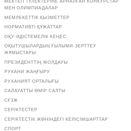
МЕКТЕП ТҮЛЕКТЕРІНЕ АРНАЛҒАН КОНКУРСТАР
МЕН ОЛИМПИАДАЛАР
МЕМЛЕКЕТТІК ҚЫЗМЕТТЕР
НОРМАТИВТІ ҚҰЖАТТАР
ОҚУ-ӘДІСТЕМЕЛІК КЕҢЕС
ОҚЫТУШЫЛАРДЫҢ ҒЫЛЫМИ-ЗЕРТТЕУ
ЖҰМЫСТАРЫ
ПРЕЗИДЕНТТІҢ ЖОЛДАУЫ
РУХАНИ ЖАҢҒЫРУ
РУХАНИЯТ ОРТАЛЫҒЫ
САЛАУАТТЫ ӨМІР САЛТЫ
СҒЗЖ
СЕРІКТЕСТЕР
СЕРІКТЕСТІК ЖӨНІНДЕГІ КЕЛІСІМШАРТТАР
СПОРТ