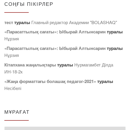
СОҢҒЫ ПІКІРЛЕР
тест
туралы
Главный редактор Академии "BOLASHAQ"
«Парасаттылық сағаты»: Ыбырай Алтынсарин
туралы
Нұрзия
«Парасаттылық сағаты»: Ыбырай Алтынсарин
туралы
Нұрзия
Кітапхана жаңалықтары
туралы
Нурмагамбет Дiлда
ИН-18-2к
«Жаңа форматтағы болашақ педагог-2021»
туралы
Несібелі
МҰРАҒАТ
Мұрағат