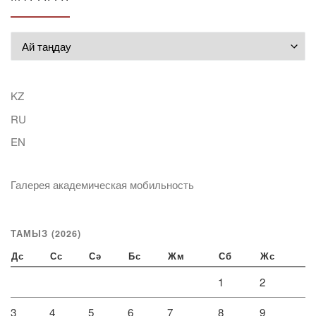
Мұрағат
KZ
RU
EN
Галерея академическая мобильность
ТАМЫЗ (2026)
Дс
Сс
Сә
Бс
Жм
Сб
Жс
1
2
3
4
5
6
7
8
9