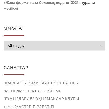
«Жаңа форматтағы болашақ педагог-2021»
туралы
Несібелі
МҰРАҒАТ
Мұрағат
САНАТТАР
"КАРЛАГ" ТАРИХИ-АҒАРТУ ОРТАЛЫҒЫ
"МЕЙІРІМ" ЕРІКТІЛЕР ҰЙЫМЫ
“ҒҰМЫРДАРИЯ” ОҚЫРМАНДАР КЛУБЫ
«1%» ЖАСТАР БІРЛЕСТІГІ