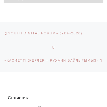
Post navigation
Previous post
YOUTH DIGITAL FORUM» (YDF-2020)
BACK TO POST LIST
Ne
«ҚАСИЕТТІ ЖЕРЛЕР – РУХАНИ БАЙЛЫҒЫМЫЗ»
Статистика