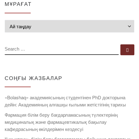
МҰРАҒАТ
Мұрағат
SEARCH
Se
СОҢҒЫ ЖАЗБАЛАР
«Bolashaq» академиясының студентінен PhD докторына
дейін: Академияның алғашқы ғылыми жетістігінің тарихы
Фармация білім беру бағдарламасының түлектерінің
медициналық және фармацевтикалық бақылау
кафедрасының өкілдерімен кездесуі
Құқықтану» білім беру бағдарламасы бойынша докторлық