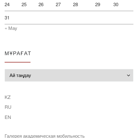
24
25
26
27
28
29
30
31
« Мау
МҰРАҒАТ
Мұрағат
KZ
RU
EN
Галерея академическая мобильность