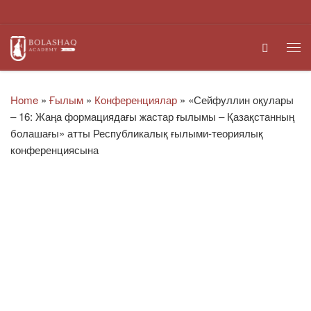
Skip to content
Search
Me
Home
»
Ғылым
»
Конференциялар
»
«Сейфуллин оқулары
– 16: Жаңа формациядағы жастар ғылымы – Қазақстанның
болашағы» атты Республикалық ғылыми-теориялық
конференциясына