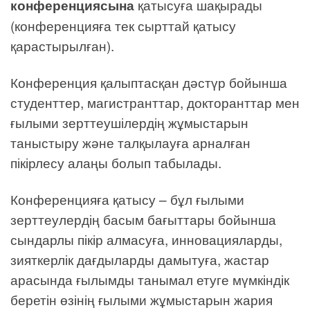
конференциясына
қатысуға шақырады
(конференцияға тек сырттай қатысу
қарастырылған).
Конференция қалыптасқан дәстүр бойынша
студенттер, магистранттар, докторанттар мен
ғылыми зерттеушілердің жұмыстарын
таныстыру және талқылауға арналған
пікірлесу алаңы болып табылады.
Конференцияға қатысу – бұл ғылыми
зерттеулердің басым бағыттары бойынша
сындарлы пікір алмасуға, инновацияларды,
зияткерлік дағдыларды дамытуға, жастар
арасында ғылымды танымал етуге мүмкіндік
беретін өзінің ғылыми жұмыстарын жария