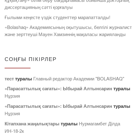
диссертацияның сәтті қорғалуы
Ғылыми кеңесте үздік студенттер марапатталды!
«Bolashaq» Академиясының оқытушысы, белгілі журналист
және зерттеуші Мауен Хамзиннің мақаласы жарияланды
СОҢҒЫ ПІКІРЛЕР
тест
туралы
Главный редактор Академии "BOLASHAQ"
«Парасаттылық сағаты»: Ыбырай Алтынсарин
туралы
Нұрзия
«Парасаттылық сағаты»: Ыбырай Алтынсарин
туралы
Нұрзия
Кітапхана жаңалықтары
туралы
Нурмагамбет Дiлда
ИН-18-2к