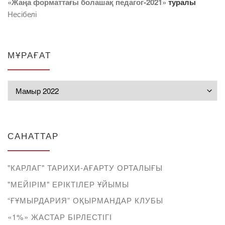
«Жаңа форматтағы болашақ педагог-2021»
туралы
Несібелі
МҰРАҒАТ
Мұрағат
САНАТТАР
"КАРЛАГ" ТАРИХИ-АҒАРТУ ОРТАЛЫҒЫ
"МЕЙІРІМ" ЕРІКТІЛЕР ҰЙЫМЫ
“ҒҰМЫРДАРИЯ” ОҚЫРМАНДАР КЛУБЫ
«1%» ЖАСТАР БІРЛЕСТІГІ