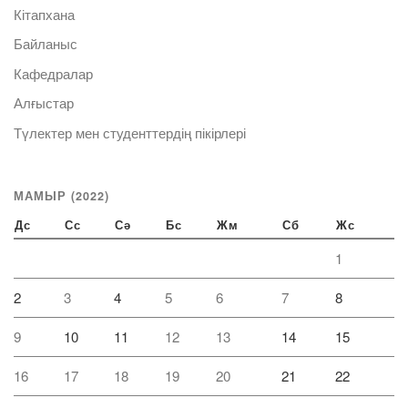
Кітапхана
Байланыс
Кафедралар
Алғыстар
Түлектер мен студенттердің пікірлері
МАМЫР (2022)
Дс
Сс
Сә
Бс
Жм
Сб
Жс
1
2
3
4
5
6
7
8
9
10
11
12
13
14
15
16
17
18
19
20
21
22