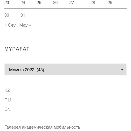
23
24
25
26
27
28
29
30
31
« Сәу
Мау »
МҰРАҒАТ
Мұрағат
KZ
RU
EN
Галерея академическая мобильность