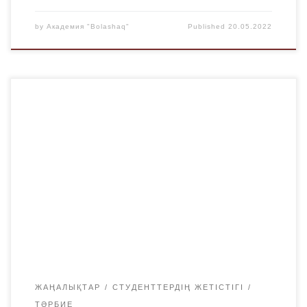
by
Академия "Bolashaq"
Published
20.05.2022
8-9 мамыр күндері Торайғыров университетінде
«President CUP II» Республикалық пікірсайыс турнирі
өтті. Турнирге Астана, Семей, Өскемен, Қостанай,
Қарағанды, Атырау, Ақтөбе, Павлодарлық
пікірсайысшылар қатысты. Аталған дебат турниріне
«Bolashaq» академиясы атынан «Біз сұрақ
қабылдамаймыз» және «В душе аға буын» фракциялары
қатысты. Турнирдің мақсаты – Жастарды
отансүйгіштікке баулу және шешендік-көшбасшылық
мәдениетті қалыптастыру. […]
ЖАҢАЛЫҚТАР
СТУДЕНТТЕРДІҢ ЖЕТІСТІГІ
ТӘРБИЕ