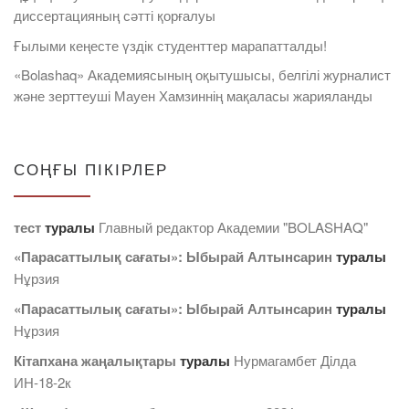
диссертацияның сәтті қорғалуы
Ғылыми кеңесте үздік студенттер марапатталды!
«Bolashaq» Академиясының оқытушысы, белгілі журналист
және зерттеуші Мауен Хамзиннің мақаласы жарияланды
СОҢҒЫ ПІКІРЛЕР
тест
туралы
Главный редактор Академии "BOLASHAQ"
«Парасаттылық сағаты»: Ыбырай Алтынсарин
туралы
Нұрзия
«Парасаттылық сағаты»: Ыбырай Алтынсарин
туралы
Нұрзия
Кітапхана жаңалықтары
туралы
Нурмагамбет Дiлда
ИН-18-2к