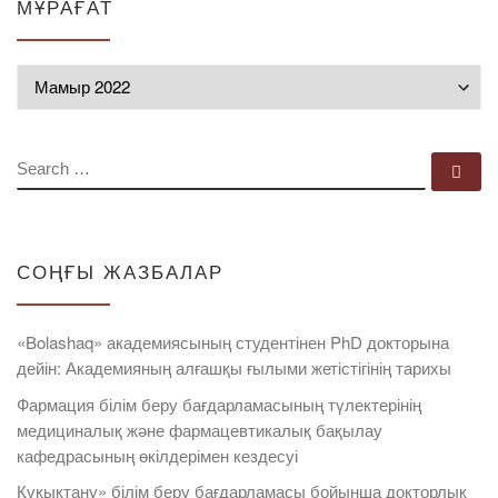
МҰРАҒАТ
Мұрағат
SEARCH
Se
СОҢҒЫ ЖАЗБАЛАР
«Bolashaq» академиясының студентінен PhD докторына
дейін: Академияның алғашқы ғылыми жетістігінің тарихы
Фармация білім беру бағдарламасының түлектерінің
медициналық және фармацевтикалық бақылау
кафедрасының өкілдерімен кездесуі
Құқықтану» білім беру бағдарламасы бойынша докторлық