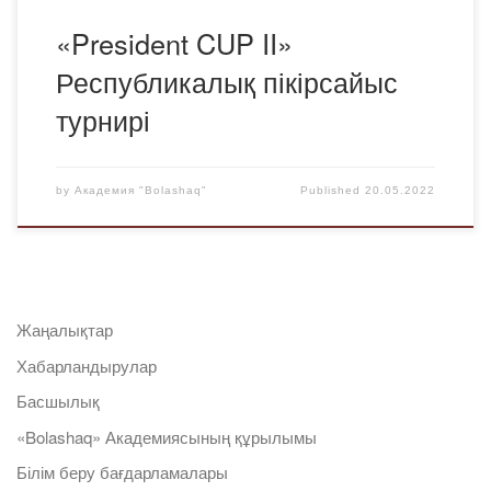
«President CUP II»
Республикалық пікірсайыс
турнирі
by
Академия "Bolashaq"
Published
20.05.2022
Жаңалықтар
Хабарландырулар
Басшылық
«Bolashaq» Академиясының құрылымы
Білім беру бағдарламалары