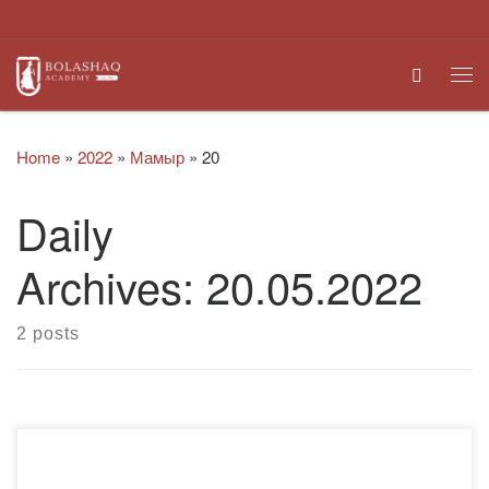
Skip to content
Search
Me
Home
»
2022
»
Мамыр
»
20
Daily
Archives:
20.05.2022
2 posts
2022 жылғы 16 мамырда Қарағанды қаласының «№15