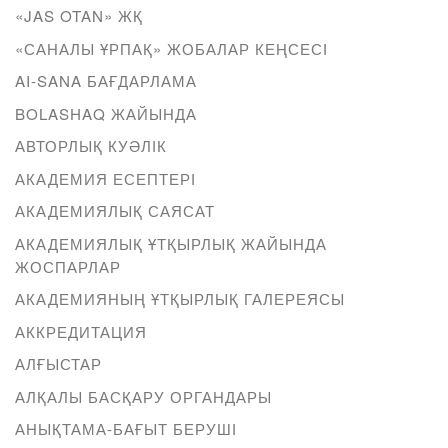
«JAS OTAN» ЖҚ
«САНАЛЫ ҰРПАҚ» ЖОБАЛАР КЕҢСЕСІ
AI-SANA БАҒДАРЛАМА
BOLASHAQ ЖАЙЫНДА
АВТОРЛЫҚ КУӘЛІК
АКАДЕМИЯ ЕСЕПТЕРІ
АКАДЕМИЯЛЫҚ САЯСАТ
АКАДЕМИЯЛЫҚ ҰТҚЫРЛЫҚ ЖАЙЫНДА
ЖОСПАРЛАР
АКАДЕМИЯНЫҢ ҰТҚЫРЛЫҚ ГАЛЕРЕЯСЫ
АККРЕДИТАЦИЯ
АЛҒЫСТАР
АЛҚАЛЫ БАСҚАРУ ОРГАНДАРЫ
АНЫҚТАМА-БАҒЫТ БЕРУШІ