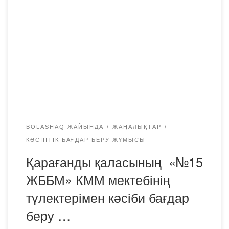
ЖББМ» КММ мектебінің түлектерімен кәсіби бағдар беру
жұмысы жүргізілді. «Психология, педагогика және
бастауыш оқыту» кафедрасының аға оқытушылары Р.Н.
Жапанова, Ж.А. Арунова 11 сынып оқушыларына
«Bolashaq» академиясы туралы ақпарат беріп,
бейнетүсірілім таныстырылымын көрсетті. Онда
«Bolashaq» Академия өміріндегі Қазақстан жоғары оқу
орындары арасында алатын орыны, […]
BOLASHAQ ЖАЙЫНДА
ЖАҢАЛЫҚТАР
КӘСІПТІК БАҒДАР БЕРУ ЖҰМЫСЫ
Қарағанды қаласының «№15
ЖББМ» КММ мектебінің
түлектерімен кәсіби бағдар
беру …