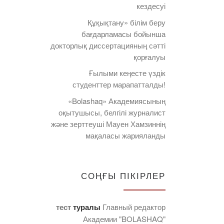
кездесуі
Құқықтану» білім беру
бағдарламасы бойынша
докторлық диссертацияның сәтті
қорғалуы
Ғылыми кеңесте үздік
студенттер марапатталды!
«Bolashaq» Академиясының
оқытушысы, белгілі журналист
және зерттеуші Мауен Хамзиннің
мақаласы жарияланды
СОҢҒЫ ПІКІРЛЕР
тест
туралы
Главный редактор
Академии "BOLASHAQ"