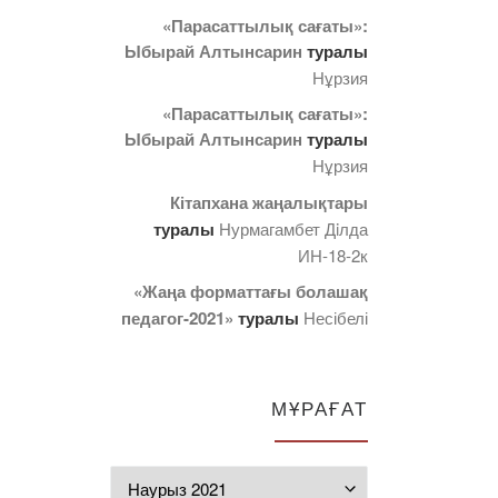
«Парасаттылық сағаты»:
Ыбырай Алтынсарин
туралы
Нұрзия
«Парасаттылық сағаты»:
Ыбырай Алтынсарин
туралы
Нұрзия
Кітапхана жаңалықтары
туралы
Нурмагамбет Дiлда
ИН-18-2к
«Жаңа форматтағы болашақ
педагог-2021»
туралы
Несібелі
МҰРАҒАТ
Мұрағат