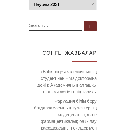
Мұрағат
SEARCH
Search …
СОҢҒЫ ЖАЗБАЛАР
«Bolashaq» академиясының
студентінен PhD докторына
дейін: Академияның алғашқы
ғылыми жетістігінің тарихы
Фармация білім беру
бағдарламасының түлектерінің
медициналық және
фармацевтикалық бақылау
кафедрасының өкілдерімен