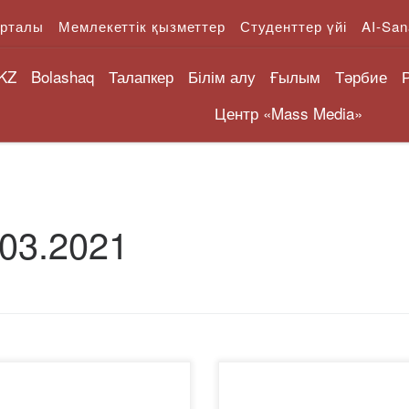
орталы
Мемлекеттік қызметтер
Студенттер үйі
AI-San
KZ
Bolashaq
Талапкер
Білім алу
Ғылым
Тәрбие
Центр «Mass Media»
.03.2021
1 жылғы 2 наурызда
2021 жылғы 3 наурызда ZO