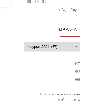
29
30
31
« Ақп
Сәу »
МҰРАҒАТ
Мұрағат
KZ
RU
EN
Галерея академическая
мобильность