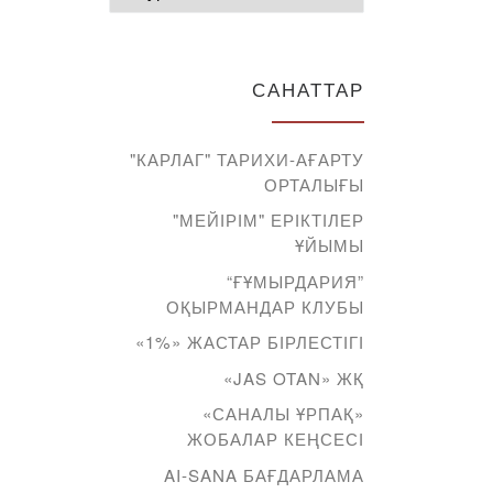
САНАТТАР
"КАРЛАГ" ТАРИХИ-АҒАРТУ
ОРТАЛЫҒЫ
"МЕЙІРІМ" ЕРІКТІЛЕР
ҰЙЫМЫ
“ҒҰМЫРДАРИЯ”
ОҚЫРМАНДАР КЛУБЫ
«1%» ЖАСТАР БІРЛЕСТІГІ
«JAS OTAN» ЖҚ
«САНАЛЫ ҰРПАҚ»
ЖОБАЛАР КЕҢСЕСІ
AI-SANA БАҒДАРЛАМА