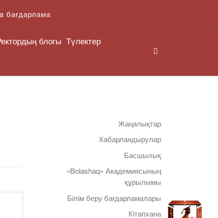
a бағдарлама
Ректордың блогы
Түлектер
Search
Жаңалықтар
Хабарландырулар
Басшылық
«Bolashaq» Академиясының
құрылымы
Білім беру бағдарламалары
OM
Кітапхана