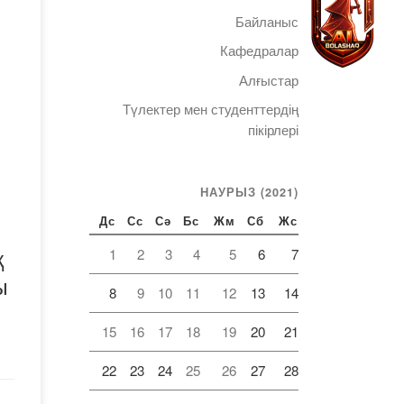
Байланыс
Кафедралар
тық
Алғыстар
і.
Түлектер мен студенттердің
ды
Telegram
пікірлері
лық
НАУРЫЗ (2021)
Дс
Сс
Сә
Бс
Жм
Сб
Жс
қ
1
2
3
4
5
6
7
ы
сы
8
9
10
11
12
13
14
нды
15
16
17
18
19
20
21
В.
22
23
24
25
26
27
28