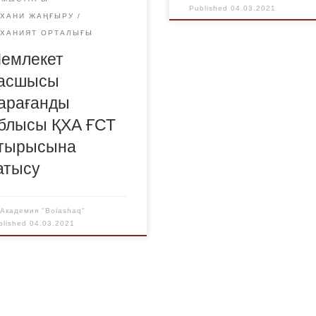
Published
04.03.2021
УХАНИ ЖАҢҒЫРУ
УХАНИЯТ ОРТАЛЫҒЫ
емлекет
асшысы
арағанды
блысы ҚХА ҒСТ
тырысына
атысу
y
Академия "Bolashaq"
blished
04.03.2021