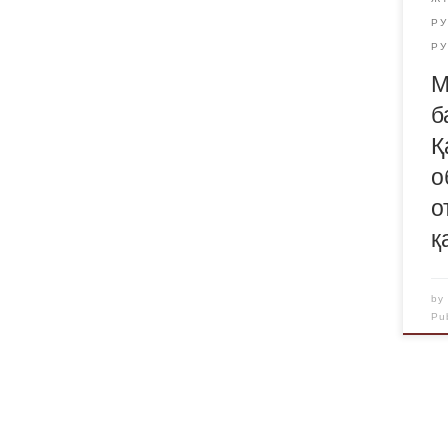
Р
Р
М
б
Қ
о
о
қ
b
Pu