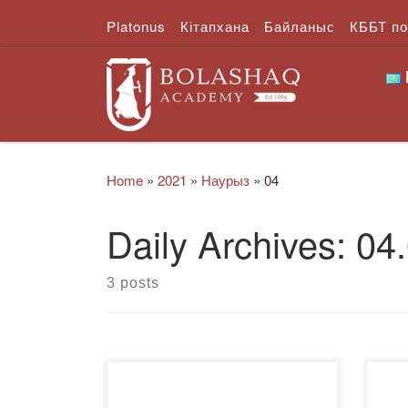
Platonus
Кітапхана
Байланыс
КББТ п
Skip to content
Home
»
2021
»
Наурыз
»
04
Daily Archives:
04
3 posts
Мектеп түлектеріне арналған
202