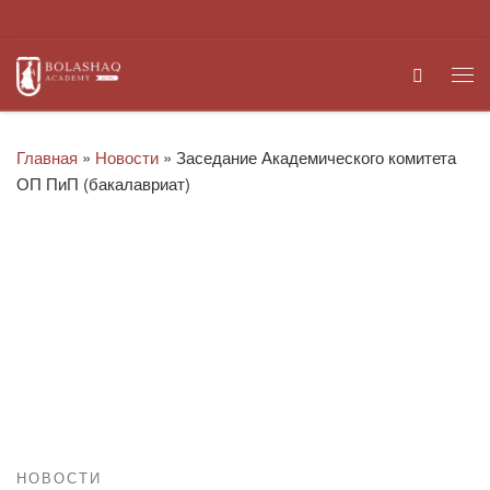
Перейти к содержимому
Search
Ме
Главная
»
Новости
»
Заседание Академического комитета
ОП ПиП (бакалавриат)
НОВОСТИ