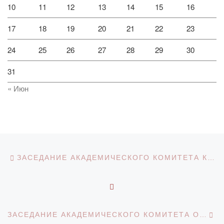
10
11
12
13
14
15
16
17
18
19
20
21
22
23
24
25
26
27
28
29
30
31
« Июн
Навигация по записям
Предыдущая запись
ЗАСЕДАНИЕ АКАДЕМИЧЕСКОГО КОМИТЕТА КАФЕДРЫ ФАРМАЦЕВТИЧЕСКИХ ДИСЦИПЛИН
ОБРАТНО К СПИСКУ З
С
ЗАСЕДАНИЕ АКАДЕМИЧЕСКОГО КОМИТЕТА ОП ПМНО