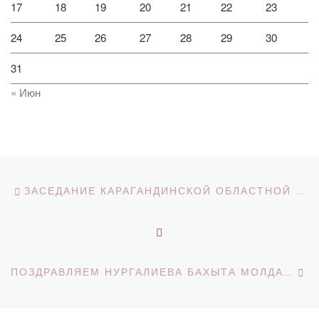
17
18
19
20
21
22
23
24
25
26
27
28
29
30
31
« Июн
Навигация по записям
Предыдущая запись
​ЗАСЕДАНИЕ КАРАГАНДИНСКОЙ ОБЛАСТНОЙ КОАЛИЦИИ ДЕМОКРАТИЧЕСКИХ СИЛ «КАЗАХСТАН-2050»
ОБРАТНО К СПИСКУ З
С
ПОЗДРАВЛЯЕМ НУРГАЛИЕВА БАХЫТА МОЛДАТЬЯЕВИЧА!