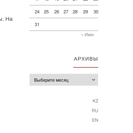
24
25
26
27
28
29
30
ы. На
31
« Июн
АРХИВЫ
Архивы
KZ
RU
EN