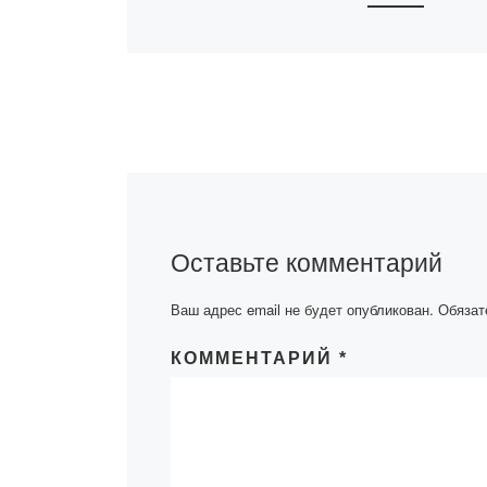
Уважаемые сту
магистранты в
обучения! Напо
что на сайте А
«Bolashaq»
осуществляет 
Блог ректора.
Обратиться к р
Академии «Bola
Оставьте комментарий
Ваш адрес email не будет опубликован.
Обязат
КОММЕНТАРИЙ
*