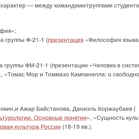
характер — между командами/группами студенто
офия»:
а группы Ф-21-1 (
презентация
«Философия языка
са группы ФМ-21-1 (презентации «Человек в сист
»
, «Томас Мор и Томмазо Кампанелла: о свободн
:
рокин,и Ажар Байстанова, Даниэль Коржаубаев (
льтурологии. Основные понятия
«, «Сущность куль
овая культура России
(18-19 вв.).