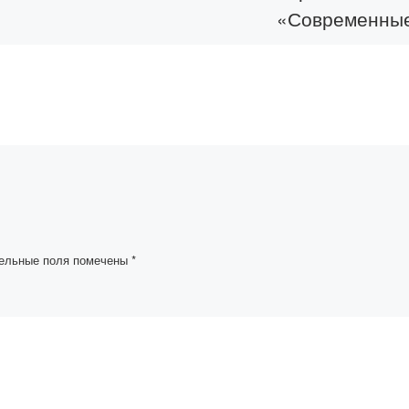
«Современны
денты и
вызовы
сех форм
внутренней
минаем,
медицины»
кадемии
работу
15–16 ноября 2024 г
прошла XVI
ектору
Конференции
shaq» […]
Евразийской Ассоци
Терапевтов
ельные поля помечены
*
«Современные вызо
внутренней медици
При поддержке
Министерства
здравоохранения
Российской Федерац
В конференции […]