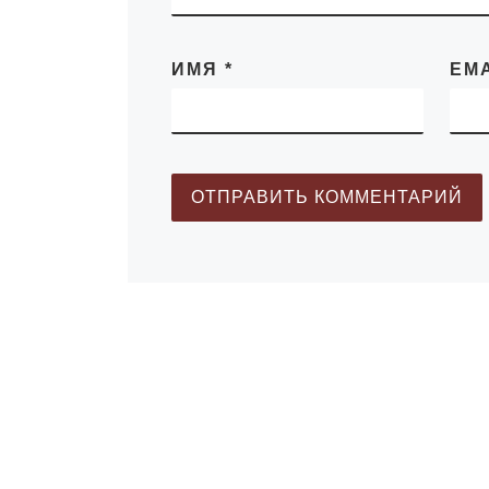
ИМЯ
*
EM