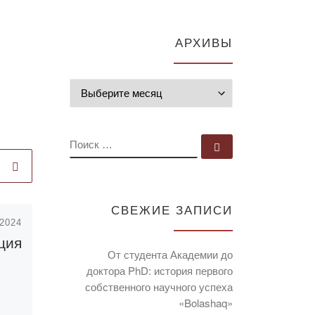
АРХИВЫ
Архивы
ПОИСК
Поиск …
СВЕЖИЕ ЗАПИСИ
.2024
Опубликовано
ция
25.04.2022
От студента Академии до
НОВОСТИ
доктора PhD: история первого
ЦЕНТРА
собственного научного успеха
ГУМАННОЙ
«Bolashaq»