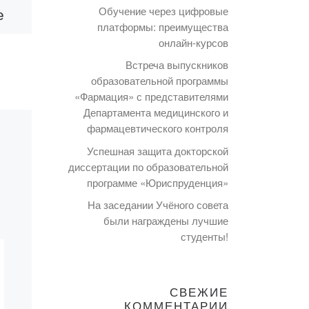
ПЕДАГОГИКИ
Обучение через цифровые
е
платформы: преимущества
онлайн-курсов
23 апреля Председатель
Встреча выпускников
клуба гуманной
образовательной программы
педагогики Академии
«Фармация» с представителями
«Bolashaq», студентка
Департамента медицинского и
образовательной
фармацевтического контроля
программы дошкольное
обучение и воспитание,
Успешная защита докторской
группы ДОВ-19-1
диссертации по образовательной
ации
программе «Юриспруденция»
Жампеисова Лаура
приняла участие в […]
вы
На заседании Учёного совета
ны»
были награждены лучшие
студенты!
ии.
СВЕЖИЕ
КОММЕНТАРИИ